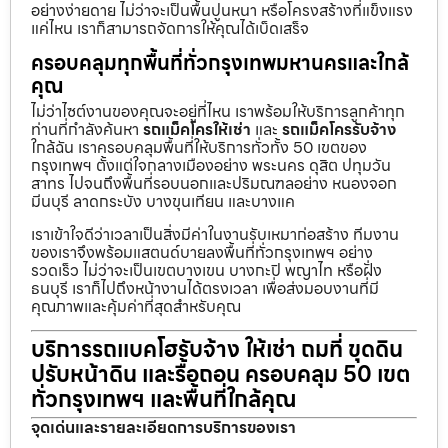
อย่างง่ายดาย ไม่ว่าจะเป็นพื้นปูนหนา หรือโครงสร้างที่แข็งแรง
แค่ไหน เราก็สามารถจัดการให้คุณได้เบ็ดเสร็จ
ครอบคลุมทุกพื้นที่ทั่วกรุงเทพมหานครและใกล้
คุณ
ไม่ว่าไซต์งานของคุณจะอยู่ที่ไหน เราพร้อมให้บริการลูกค้าทุก
ท่านที่กำลังค้นหา
รถแม็คโครให้เช่า
และ
รถแม็คโครรับจ้าง
ใกล้ฉัน เราครอบคลุมพื้นที่ให้บริการทั่วทั้ง 50 เขตของ
กรุงเทพฯ ตั้งแต่ใจกลางเมืองอย่าง พระนคร ดุสิต ปทุมวัน
สาทร ไปจนถึงพื้นที่รอบนอกและปริมณฑลอย่าง หนองจอก
มีนบุรี ลาดกระบัง บางขุนเทียน และบางแค
เราเข้าใจดีว่าเวลาเป็นสิ่งมีค่าในงานรับเหมาก่อสร้าง ทีมงาน
ของเราจึงพร้อมแสตนด์บายลงพื้นที่ทั่วกรุงเทพฯ อย่าง
รวดเร็ว ไม่ว่าจะเป็นเขตบางเขน บางกะปิ พญาไท หรือฝั่ง
ธนบุรี เราก็ไปถึงหน้างานได้ตรงเวลา เพื่อส่งมอบงานที่มี
คุณภาพและคุ้มค่าที่สุดสำหรับคุณ
บริการรถแบคโฮรับจ้าง ให้เช่า ถมที่ ขุดดิน
ปรับหน้าดิน และรื้อถอน ครอบคลุม 50 เขต
ทั่วกรุงเทพฯ และพื้นที่ใกล้คุณ
จุดเด่นและรายละเอียดการบริการของเรา