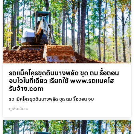
รถแม็คโครขุดดินบางพลัด ขุด ถม รื้อถอน
จบไวในที่เดียว เรียกใช้ www.รถแบคโฮ
รับจ้าง.com
รถแม็คโครขุดดินบางพลัด ขุด ถม รื้อถอน จบ
ดูเพิ่มเติม »