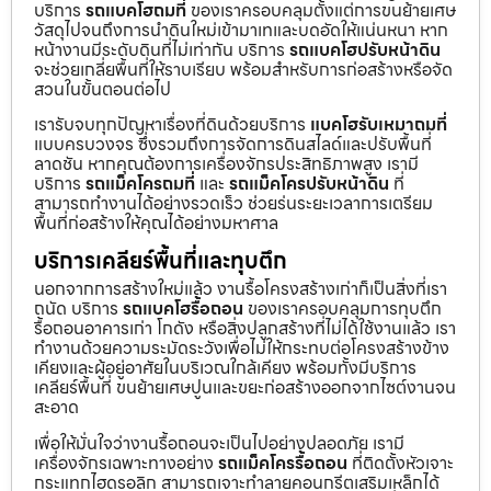
บริการ
รถแบคโฮถมที่
ของเราครอบคลุมตั้งแต่การขนย้ายเศษ
วัสดุไปจนถึงการนำดินใหม่เข้ามาเทและบดอัดให้แน่นหนา หาก
หน้างานมีระดับดินที่ไม่เท่ากัน บริการ
รถแบคโฮปรับหน้าดิน
จะช่วยเกลี่ยพื้นที่ให้ราบเรียบ พร้อมสำหรับการก่อสร้างหรือจัด
สวนในขั้นตอนต่อไป
เรารับจบทุกปัญหาเรื่องที่ดินด้วยบริการ
แบคโฮรับเหมาถมที่
แบบครบวงจร ซึ่งรวมถึงการจัดการดินสไลด์และปรับพื้นที่
ลาดชัน หากคุณต้องการเครื่องจักรประสิทธิภาพสูง เรามี
บริการ
รถแม็คโครถมที่
และ
รถแม็คโครปรับหน้าดิน
ที่
สามารถทำงานได้อย่างรวดเร็ว ช่วยร่นระยะเวลาการเตรียม
พื้นที่ก่อสร้างให้คุณได้อย่างมหาศาล
บริการเคลียร์พื้นที่และทุบตึก
นอกจากการสร้างใหม่แล้ว งานรื้อโครงสร้างเก่าก็เป็นสิ่งที่เรา
ถนัด บริการ
รถแบคโฮรื้อถอน
ของเราครอบคลุมการทุบตึก
รื้อถอนอาคารเก่า โกดัง หรือสิ่งปลูกสร้างที่ไม่ได้ใช้งานแล้ว เรา
ทำงานด้วยความระมัดระวังเพื่อไม่ให้กระทบต่อโครงสร้างข้าง
เคียงและผู้อยู่อาศัยในบริเวณใกล้เคียง พร้อมทั้งมีบริการ
เคลียร์พื้นที่ ขนย้ายเศษปูนและขยะก่อสร้างออกจากไซต์งานจน
สะอาด
เพื่อให้มั่นใจว่างานรื้อถอนจะเป็นไปอย่างปลอดภัย เรามี
เครื่องจักรเฉพาะทางอย่าง
รถแม็คโครรื้อถอน
ที่ติดตั้งหัวเจาะ
กระแทกไฮดรอลิก สามารถเจาะทำลายคอนกรีตเสริมเหล็กได้