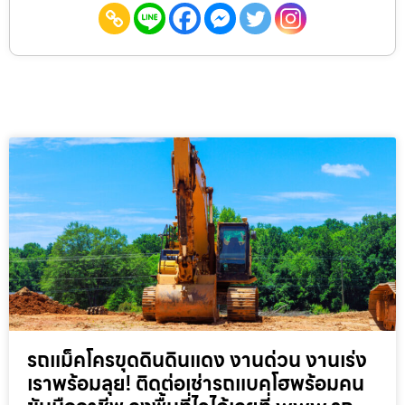
รถแม็คโครขุดดินดินแดง งานด่วน งานเร่ง
เราพร้อมลุย! ติดต่อเช่ารถแบคโฮพร้อมคน