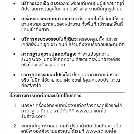
บริการรวดเร็ว ตรงเวลา:
พร้อมทีมคนขับผู้เชี่ยวชาญที่
มีประสบการณ์สูงในงานก่อสร้างและงานดินทุกรูปแบบ
เครื่องจักรหลากหลายขนาด:
มีรถแบคโฮให้เลือกใช้งาน
ตามความเหมาะสมของหน้างาน ทั้งพื้นที่กว้างและพื้นที่
แคบเข้าถึงยาก
บริการครบวงจรจบในที่เดียว:
ครอบคลุมตั้งแต่การ
เคลียร์พื้นที่ ขุดเจาะ ถมที่ ไปจนถึงงานรื้อถอนและทุบตึก
มาตรฐานความปลอดภัยสูง:
ทำงานด้วยความ
ระมัดระวัง ไม่ก่อให้เกิดความเสียหายต่อพื้นที่ข้างเคียง
หรือโครงสร้างรอบนอก
ราคายุติธรรมและโปร่งใส:
ประเมินราคาตามเนื้องาน
จริง ไม่มีค่าใช้จ่ายแอบแฝง ช่วยให้คุณคุมงบประมาณ
ก่อสร้างได้
ช่องทางการติดต่อและเรียกใช้บริการ
มองหาเครื่องจักรหนักเพื่องานก่อสร้างที่รวดเร็วและได้
มาตรฐาน ติดต่อเราได้ทันทีที่ www.รถแบคโฮ
รับจ้าง.com
จบทุกปัญหางานขุด ถมที่ ปรับหน้าดิน ด้วยทีมงานมือ
อาชีพ จองคิวงานของคุณได้เลยที่ www.รถแบคโฮ