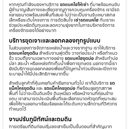
หากคุณกำลังมองหาบริการ
รถแบคโฮให้เช่า
ที่มาพร้อมคนขับ
ผู้ชำนาญเส้นทางและเชี่ยวชาญการควบคุมเครื่องจักร เรามีรถ
หลายขนาดพร้อมลงพื้นที่เสมอ ไม่ว่าจะเป็นงานรับเหมาสเกล
เล็กหรือระดับโครงการ การตัดสินใจ
เช่ารถแบคโฮ
กับเราจะ
ช่วยประหยัดต้นทุนและลดความยุ่งยากในการบริหารจัดการ
เครื่องจักรเองได้อย่างมาก
บริการขุดเจาะและลอกคลองทุกรูปแบบ
ในส่วนของการจัดการแหล่งน้ำและวางรากฐาน เราให้บริการ
รถแบคโฮขุดดิน
สำหรับงานฟุตติ้ง วางท่อประปา หรือทำแนว
รั้ว รวมถึงงานเฉพาะทางอย่าง
รถแบคโฮขุดบ่อ
สำหรับทำบ่อ
ปลา สระน้ำ หรือแหล่งกักเก็บน้ำเพื่อการเกษตร นอกจากนี้เรา
ยังมีบริการขุดลอกคลองเพื่อแก้ปัญหาน้ำท่วมขังและเปิดทาง
ระบายน้ำให้มีประสิทธิภาพมากขึ้น
สำหรับลูกค้าที่คุ้นเคยกับคำเรียกขานทั่วไป เราก็มีบริการ
รถ
แม็คโครขุดดิน
และ
รถแม็คโครขุดบ่อ
ที่พร้อมลุยทุกสภาพ
พื้นที่ ไม่ว่าจะเป็นดินแข็ง ดินเหนียว หรือหน้างานที่ค่อนข้าง
แคบ เราสามารถประเมินพื้นที่และเลือกขนาดหัวขุดที่เหมาะสม
เพื่อให้งานออกมาเรียบร้อยและได้ระดับความลึกตามที่วิศวกร
กำหนดไว้
งานปรับภูมิทัศน์และถมดิน
การเตรียมที่ดินก่อนเริ่มลงเสาเข็มเป็นขั้นตอนที่สำคัญมาก