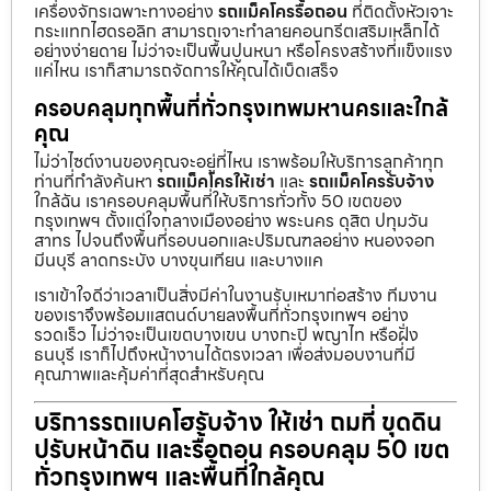
เครื่องจักรเฉพาะทางอย่าง
รถแม็คโครรื้อถอน
ที่ติดตั้งหัวเจาะ
กระแทกไฮดรอลิก สามารถเจาะทำลายคอนกรีตเสริมเหล็กได้
อย่างง่ายดาย ไม่ว่าจะเป็นพื้นปูนหนา หรือโครงสร้างที่แข็งแรง
แค่ไหน เราก็สามารถจัดการให้คุณได้เบ็ดเสร็จ
ครอบคลุมทุกพื้นที่ทั่วกรุงเทพมหานครและใกล้
คุณ
ไม่ว่าไซต์งานของคุณจะอยู่ที่ไหน เราพร้อมให้บริการลูกค้าทุก
ท่านที่กำลังค้นหา
รถแม็คโครให้เช่า
และ
รถแม็คโครรับจ้าง
ใกล้ฉัน เราครอบคลุมพื้นที่ให้บริการทั่วทั้ง 50 เขตของ
กรุงเทพฯ ตั้งแต่ใจกลางเมืองอย่าง พระนคร ดุสิต ปทุมวัน
สาทร ไปจนถึงพื้นที่รอบนอกและปริมณฑลอย่าง หนองจอก
มีนบุรี ลาดกระบัง บางขุนเทียน และบางแค
เราเข้าใจดีว่าเวลาเป็นสิ่งมีค่าในงานรับเหมาก่อสร้าง ทีมงาน
ของเราจึงพร้อมแสตนด์บายลงพื้นที่ทั่วกรุงเทพฯ อย่าง
รวดเร็ว ไม่ว่าจะเป็นเขตบางเขน บางกะปิ พญาไท หรือฝั่ง
ธนบุรี เราก็ไปถึงหน้างานได้ตรงเวลา เพื่อส่งมอบงานที่มี
คุณภาพและคุ้มค่าที่สุดสำหรับคุณ
บริการรถแบคโฮรับจ้าง ให้เช่า ถมที่ ขุดดิน
ปรับหน้าดิน และรื้อถอน ครอบคลุม 50 เขต
ทั่วกรุงเทพฯ และพื้นที่ใกล้คุณ