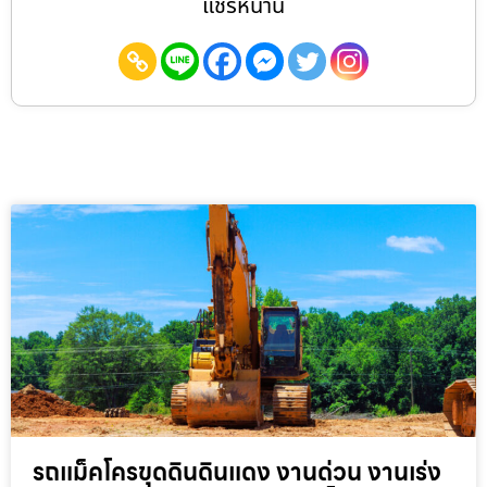
แชร์หน้านี้
รถแม็คโครขุดดินดินแดง งานด่วน งานเร่ง