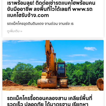
เราพร้อมลุย! ติดต่อเช่ารถแบคโฮพร้อมคน
ขับมืออาชีพ ลงพื้นที่ไวได้เลยที่ www.รถ
แบคโฮรับจ้าง.com
รถแม็คโครขุดดินดินแดง งานด่วน งานเร่ง เร
ดูเพิ่มเติม »
รถแม็คโครรื้อถอนคลองสาน เคลียร์พื้นที่
รวดเร็ว ปลอดภัย ได้มาตรฐาน เรียกหา