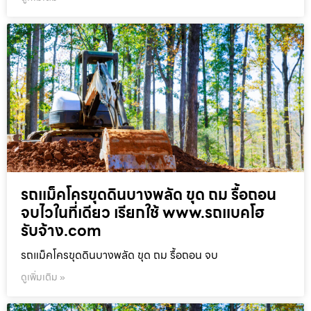
รถแม็คโครขุดดินบางพลัด ขุด ถม รื้อถอน
จบไวในที่เดียว เรียกใช้ www.รถแบคโฮ
รับจ้าง.com
รถแม็คโครขุดดินบางพลัด ขุด ถม รื้อถอน จบ
ดูเพิ่มเติม »