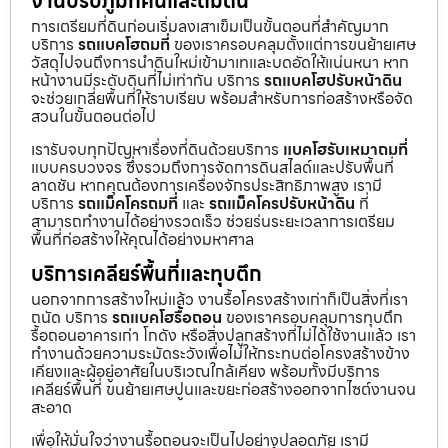
งานปรับภูมิทัศน์และถมดิน
การเตรียมที่ดินก่อนเริ่มลงเสาเข็มเป็นขั้นตอนที่สำคัญมาก
บริการ
รถแบคโฮถมที่
ของเราครอบคลุมตั้งแต่การขนย้ายเศษ
วัสดุไปจนถึงการนำดินใหม่เข้ามาเทและบดอัดให้แน่นหนา หาก
หน้างานมีระดับดินที่ไม่เท่ากัน บริการ
รถแบคโฮปรับหน้าดิน
จะช่วยเกลี่ยพื้นที่ให้ราบเรียบ พร้อมสำหรับการก่อสร้างหรือจัด
สวนในขั้นตอนต่อไป
เรารับจบทุกปัญหาเรื่องที่ดินด้วยบริการ
แบคโฮรับเหมาถมที่
แบบครบวงจร ซึ่งรวมถึงการจัดการดินสไลด์และปรับพื้นที่
ลาดชัน หากคุณต้องการเครื่องจักรประสิทธิภาพสูง เรามี
บริการ
รถแม็คโครถมที่
และ
รถแม็คโครปรับหน้าดิน
ที่
สามารถทำงานได้อย่างรวดเร็ว ช่วยร่นระยะเวลาการเตรียม
พื้นที่ก่อสร้างให้คุณได้อย่างมหาศาล
บริการเคลียร์พื้นที่และทุบตึก
นอกจากการสร้างใหม่แล้ว งานรื้อโครงสร้างเก่าก็เป็นสิ่งที่เรา
ถนัด บริการ
รถแบคโฮรื้อถอน
ของเราครอบคลุมการทุบตึก
รื้อถอนอาคารเก่า โกดัง หรือสิ่งปลูกสร้างที่ไม่ได้ใช้งานแล้ว เรา
ทำงานด้วยความระมัดระวังเพื่อไม่ให้กระทบต่อโครงสร้างข้าง
เคียงและผู้อยู่อาศัยในบริเวณใกล้เคียง พร้อมทั้งมีบริการ
เคลียร์พื้นที่ ขนย้ายเศษปูนและขยะก่อสร้างออกจากไซต์งานจน
สะอาด
เพื่อให้มั่นใจว่างานรื้อถอนจะเป็นไปอย่างปลอดภัย เรามี