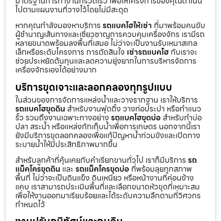
มาตรฐานการทำงานที่รวดเร็ว เพื่อให้โครงการของคุณดำเนิน
ไปตามแผนงานที่วางไว้โดยไม่มีสะดุด
หากคุณกำลังมองหาบริการ
รถแบคโฮให้เช่า
ที่มาพร้อมคนขับ
ผู้ชำนาญเส้นทางและเชี่ยวชาญการควบคุมเครื่องจักร เรามีรถ
หลายขนาดพร้อมลงพื้นที่เสมอ ไม่ว่าจะเป็นงานรับเหมาสเกล
เล็กหรือระดับโครงการ การตัดสินใจ
เช่ารถแบคโฮ
กับเราจะ
ช่วยประหยัดต้นทุนและลดความยุ่งยากในการบริหารจัดการ
เครื่องจักรเองได้อย่างมาก
บริการขุดเจาะและลอกคลองทุกรูปแบบ
ในส่วนของการจัดการแหล่งน้ำและวางรากฐาน เราให้บริการ
รถแบคโฮขุดดิน
สำหรับงานฟุตติ้ง วางท่อประปา หรือทำแนว
รั้ว รวมถึงงานเฉพาะทางอย่าง
รถแบคโฮขุดบ่อ
สำหรับทำบ่อ
ปลา สระน้ำ หรือแหล่งกักเก็บน้ำเพื่อการเกษตร นอกจากนี้เรา
ยังมีบริการขุดลอกคลองเพื่อแก้ปัญหาน้ำท่วมขังและเปิดทาง
ระบายน้ำให้มีประสิทธิภาพมากขึ้น
สำหรับลูกค้าที่คุ้นเคยกับคำเรียกขานทั่วไป เราก็มีบริการ
รถ
แม็คโครขุดดิน
และ
รถแม็คโครขุดบ่อ
ที่พร้อมลุยทุกสภาพ
พื้นที่ ไม่ว่าจะเป็นดินแข็ง ดินเหนียว หรือหน้างานที่ค่อนข้าง
แคบ เราสามารถประเมินพื้นที่และเลือกขนาดหัวขุดที่เหมาะสม
เพื่อให้งานออกมาเรียบร้อยและได้ระดับความลึกตามที่วิศวกร
กำหนดไว้