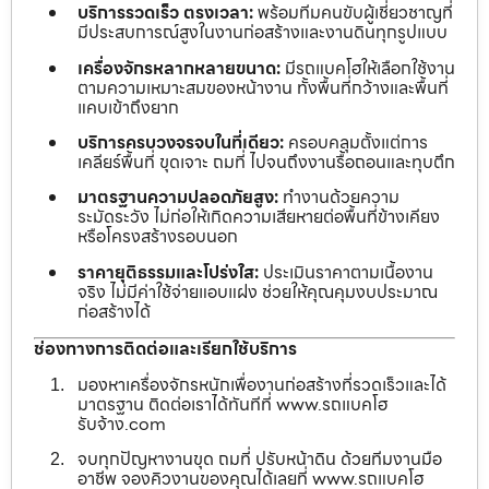
บริการรวดเร็ว ตรงเวลา:
พร้อมทีมคนขับผู้เชี่ยวชาญที่
มีประสบการณ์สูงในงานก่อสร้างและงานดินทุกรูปแบบ
เครื่องจักรหลากหลายขนาด:
มีรถแบคโฮให้เลือกใช้งาน
ตามความเหมาะสมของหน้างาน ทั้งพื้นที่กว้างและพื้นที่
แคบเข้าถึงยาก
บริการครบวงจรจบในที่เดียว:
ครอบคลุมตั้งแต่การ
เคลียร์พื้นที่ ขุดเจาะ ถมที่ ไปจนถึงงานรื้อถอนและทุบตึก
มาตรฐานความปลอดภัยสูง:
ทำงานด้วยความ
ระมัดระวัง ไม่ก่อให้เกิดความเสียหายต่อพื้นที่ข้างเคียง
หรือโครงสร้างรอบนอก
ราคายุติธรรมและโปร่งใส:
ประเมินราคาตามเนื้องาน
จริง ไม่มีค่าใช้จ่ายแอบแฝง ช่วยให้คุณคุมงบประมาณ
ก่อสร้างได้
ช่องทางการติดต่อและเรียกใช้บริการ
มองหาเครื่องจักรหนักเพื่องานก่อสร้างที่รวดเร็วและได้
มาตรฐาน ติดต่อเราได้ทันทีที่ www.รถแบคโฮ
รับจ้าง.com
จบทุกปัญหางานขุด ถมที่ ปรับหน้าดิน ด้วยทีมงานมือ
อาชีพ จองคิวงานของคุณได้เลยที่ www.รถแบคโฮ