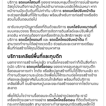
บริการ
รถแบคโฮถมที่
ของเราครอบคลุมตั้งแต่การขนย้ายเศษ
วัสดุไปจนถึงการนำดินใหม่เข้ามาเทและบดอัดให้แน่นหนา หาก
หน้างานมีระดับดินที่ไม่เท่ากัน บริการ
รถแบคโฮปรับหน้าดิน
จะช่วยเกลี่ยพื้นที่ให้ราบเรียบ พร้อมสำหรับการก่อสร้างหรือจัด
สวนในขั้นตอนต่อไป
เรารับจบทุกปัญหาเรื่องที่ดินด้วยบริการ
แบคโฮรับเหมาถมที่
แบบครบวงจร ซึ่งรวมถึงการจัดการดินสไลด์และปรับพื้นที่
ลาดชัน หากคุณต้องการเครื่องจักรประสิทธิภาพสูง เรามี
บริการ
รถแม็คโครถมที่
และ
รถแม็คโครปรับหน้าดิน
ที่
สามารถทำงานได้อย่างรวดเร็ว ช่วยร่นระยะเวลาการเตรียม
พื้นที่ก่อสร้างให้คุณได้อย่างมหาศาล
บริการเคลียร์พื้นที่และทุบตึก
นอกจากการสร้างใหม่แล้ว งานรื้อโครงสร้างเก่าก็เป็นสิ่งที่เรา
ถนัด บริการ
รถแบคโฮรื้อถอน
ของเราครอบคลุมการทุบตึก
รื้อถอนอาคารเก่า โกดัง หรือสิ่งปลูกสร้างที่ไม่ได้ใช้งานแล้ว เรา
ทำงานด้วยความระมัดระวังเพื่อไม่ให้กระทบต่อโครงสร้างข้าง
เคียงและผู้อยู่อาศัยในบริเวณใกล้เคียง พร้อมทั้งมีบริการ
เคลียร์พื้นที่ ขนย้ายเศษปูนและขยะก่อสร้างออกจากไซต์งานจน
สะอาด
เพื่อให้มั่นใจว่างานรื้อถอนจะเป็นไปอย่างปลอดภัย เรามี
เครื่องจักรเฉพาะทางอย่าง
รถแม็คโครรื้อถอน
ที่ติดตั้งหัวเจาะ
กระแทกไฮดรอลิก สามารถเจาะทำลายคอนกรีตเสริมเหล็กได้