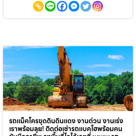
รถแม็คโครขุดดินดินแดง งานด่วน งานเร่ง
เราพร้อมลุย! ติดต่อเช่ารถแบคโฮพร้อมคน