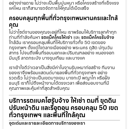
อย่างง่ายดาย ไม่ว่าจะเป็นพื้นปูนหนา หรือโครงสร้างที่แข็งแรง
แค่ไหน เราก็สามารถจัดการให้คุณได้เบ็ดเสร็จ
ครอบคลุมทุกพื้นที่ทั่วกรุงเทพมหานครและใกล้
คุณ
ไม่ว่าไซต์งานของคุณจะอยู่ที่ไหน เราพร้อมให้บริการลูกค้าทุก
ท่านที่กำลังค้นหา
รถแม็คโครให้เช่า
และ
รถแม็คโครรับจ้าง
ใกล้ฉัน เราครอบคลุมพื้นที่ให้บริการทั่วทั้ง 50 เขตของ
กรุงเทพฯ ตั้งแต่ใจกลางเมืองอย่าง พระนคร ดุสิต ปทุมวัน
สาทร ไปจนถึงพื้นที่รอบนอกและปริมณฑลอย่าง หนองจอก
มีนบุรี ลาดกระบัง บางขุนเทียน และบางแค
เราเข้าใจดีว่าเวลาเป็นสิ่งมีค่าในงานรับเหมาก่อสร้าง ทีมงาน
ของเราจึงพร้อมแสตนด์บายลงพื้นที่ทั่วกรุงเทพฯ อย่าง
รวดเร็ว ไม่ว่าจะเป็นเขตบางเขน บางกะปิ พญาไท หรือฝั่ง
ธนบุรี เราก็ไปถึงหน้างานได้ตรงเวลา เพื่อส่งมอบงานที่มี
คุณภาพและคุ้มค่าที่สุดสำหรับคุณ
บริการรถแบคโฮรับจ้าง ให้เช่า ถมที่ ขุดดิน
ปรับหน้าดิน และรื้อถอน ครอบคลุม 50 เขต
ทั่วกรุงเทพฯ และพื้นที่ใกล้คุณ
จุดเด่นและรายละเอียดการบริการของเรา