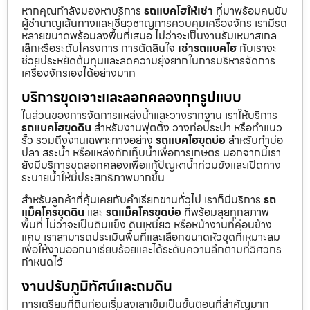
หากคุณกำลังมองหาบริการ
รถแบคโฮให้เช่า
ที่มาพร้อมคนขับ
ผู้ชำนาญเส้นทางและเชี่ยวชาญการควบคุมเครื่องจักร เรามีรถ
หลายขนาดพร้อมลงพื้นที่เสมอ ไม่ว่าจะเป็นงานรับเหมาสเกล
เล็กหรือระดับโครงการ การตัดสินใจ
เช่ารถแบคโฮ
กับเราจะ
ช่วยประหยัดต้นทุนและลดความยุ่งยากในการบริหารจัดการ
เครื่องจักรเองได้อย่างมาก
บริการขุดเจาะและลอกคลองทุกรูปแบบ
ในส่วนของการจัดการแหล่งน้ำและวางรากฐาน เราให้บริการ
รถแบคโฮขุดดิน
สำหรับงานฟุตติ้ง วางท่อประปา หรือทำแนว
รั้ว รวมถึงงานเฉพาะทางอย่าง
รถแบคโฮขุดบ่อ
สำหรับทำบ่อ
ปลา สระน้ำ หรือแหล่งกักเก็บน้ำเพื่อการเกษตร นอกจากนี้เรา
ยังมีบริการขุดลอกคลองเพื่อแก้ปัญหาน้ำท่วมขังและเปิดทาง
ระบายน้ำให้มีประสิทธิภาพมากขึ้น
สำหรับลูกค้าที่คุ้นเคยกับคำเรียกขานทั่วไป เราก็มีบริการ
รถ
แม็คโครขุดดิน
และ
รถแม็คโครขุดบ่อ
ที่พร้อมลุยทุกสภาพ
พื้นที่ ไม่ว่าจะเป็นดินแข็ง ดินเหนียว หรือหน้างานที่ค่อนข้าง
แคบ เราสามารถประเมินพื้นที่และเลือกขนาดหัวขุดที่เหมาะสม
เพื่อให้งานออกมาเรียบร้อยและได้ระดับความลึกตามที่วิศวกร
กำหนดไว้
งานปรับภูมิทัศน์และถมดิน
การเตรียมที่ดินก่อนเริ่มลงเสาเข็มเป็นขั้นตอนที่สำคัญมาก