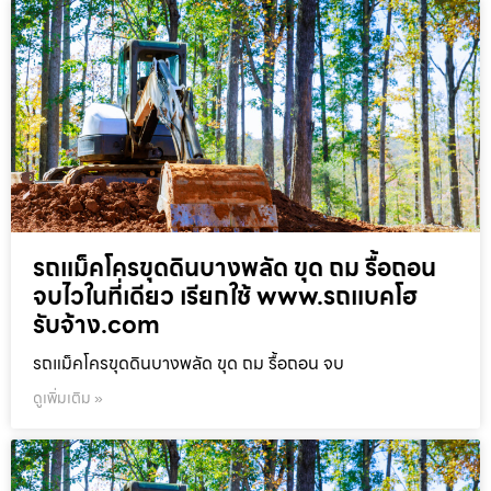
รถแม็คโครขุดดินบางพลัด ขุด ถม รื้อถอน
จบไวในที่เดียว เรียกใช้ www.รถแบคโฮ
รับจ้าง.com
รถแม็คโครขุดดินบางพลัด ขุด ถม รื้อถอน จบ
ดูเพิ่มเติม »