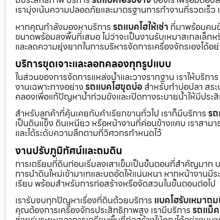
เรามุ่งเน้นความปลอดภัยและมาตรฐานการทำงานที่รวดเร็ว เ
หากคุณกำลังมองหาบริการ
รถแบคโฮให้เช่า
ที่มาพร้อมคนข
ขนาดพร้อมลงพื้นที่เสมอ ไม่ว่าจะเป็นงานรับเหมาสเกลเล็ก
และลดความยุ่งยากในการบริหารจัดการเครื่องจักรเองได้อย
บริการขุดเจาะและลอกคลองทุกรูปแบบ
ในส่วนของการจัดการแหล่งน้ำและวางรากฐาน เราให้บริกา
งานเฉพาะทางอย่าง
รถแบคโฮขุดบ่อ
สำหรับทำบ่อปลา สระน้
คลองเพื่อแก้ปัญหาน้ำท่วมขังและเปิดทางระบายน้ำให้มีประส
สำหรับลูกค้าที่คุ้นเคยกับคำเรียกขานทั่วไป เราก็มีบริการ
รถ
เป็นดินแข็ง ดินเหนียว หรือหน้างานที่ค่อนข้างแคบ เราสามาร
และได้ระดับความลึกตามที่วิศวกรกำหนดไว้
งานปรับภูมิทัศน์และถมดิน
การเตรียมที่ดินก่อนเริ่มลงเสาเข็มเป็นขั้นตอนที่สำคัญมาก 
การนำดินใหม่เข้ามาเทและบดอัดให้แน่นหนา หากหน้างานมีระดั
เรียบ พร้อมสำหรับการก่อสร้างหรือจัดสวนในขั้นตอนต่อไป
เรารับจบทุกปัญหาเรื่องที่ดินด้วยบริการ
แบคโฮรับเหมาถมท
คุณต้องการเครื่องจักรประสิทธิภาพสูง เรามีบริการ
รถแม็ค
ช่วยร่นระยะเวลาการเตรียมพื้นที่ก่อสร้างให้คุณได้อย่างมห