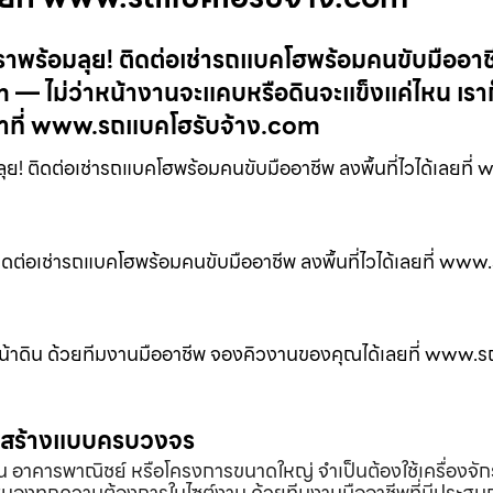
ราพร้อมลุย! ติดต่อเช่ารถแบคโฮพร้อมคนขับมืออาช
m — ไม่ว่าหน้างานจะแคบหรือดินจะแข็งแค่ไหน เรา
ราที่ www.รถแบคโฮรับจ้าง.com
ย! ติดต่อเช่ารถแบคโฮพร้อมคนขับมืออาชีพ ลงพื้นที่ไวได้เลยที
ิดต่อเช่ารถแบคโฮพร้อมคนขับมืออาชีพ ลงพื้นที่ไวได้เลยที่ ww
น้าดิน ด้วยทีมงานมืออาชีพ จองคิวงานของคุณได้เลยที่ www.
่อสร้างแบบครบวงจร
้าน อาคารพาณิชย์ หรือโครงการขนาดใหญ่ จำเป็นต้องใช้เครื่องจัก
องทุกความต้องการในไซต์งาน ด้วยทีมงานมืออาชีพที่มีประสบ