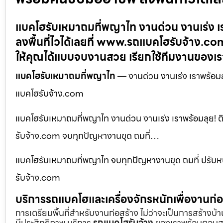
แบคโฮรับเหมาถมที่พญาไท งานด่วน งานเร่ง เ
ลงพื้นที่ไวได้เลยที่ www.รถแบคโฮรับจ้าง.co
ให้คุณได้แบบจบงานสวย เรียกใช้ทีมงานของเ
แบคโฮรับเหมาถมที่พญาไท
— งานด่วน งานเร่ง เราพร้อมลุ
แบคโฮรับจ้าง.com
แบคโฮรับเหมาถมที่พญาไท งานด่วน งานเร่ง เราพร้อมลุย! ต
รับจ้าง.com จบทุกปัญหางานขุด ถมที่…
แบคโฮรับเหมาถมที่พญาไท จบทุกปัญหางานขุด ถมที่ ปรับห
รับจ้าง.com
บริการรถแบคโฮและเครื่องจักรหนักเพื่องานก
การเตรียมพื้นที่สำหรับงานก่อสร้าง ไม่ว่าจะเป็นการสร้างบ
มีประสิทธิภาพ บริการ
รถแบคโฮรับจ้าง
ของเราพร้อมตอบสน