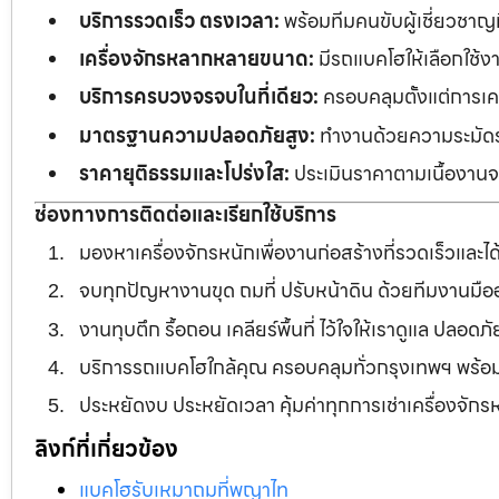
บริการรวดเร็ว ตรงเวลา:
พร้อมทีมคนขับผู้เชี่ยวชาญ
เครื่องจักรหลากหลายขนาด:
มีรถแบคโฮให้เลือกใช้ง
บริการครบวงจรจบในที่เดียว:
ครอบคลุมตั้งแต่การเคลี
มาตรฐานความปลอดภัยสูง:
ทำงานด้วยความระมัดระว
ราคายุติธรรมและโปร่งใส:
ประเมินราคาตามเนื้องานจร
ช่องทางการติดต่อและเรียกใช้บริการ
มองหาเครื่องจักรหนักเพื่องานก่อสร้างที่รวดเร็วและ
จบทุกปัญหางานขุด ถมที่ ปรับหน้าดิน ด้วยทีมงานม
งานทุบตึก รื้อถอน เคลียร์พื้นที่ ไว้ใจให้เราดูแล ปลอ
บริการรถแบคโฮใกล้คุณ ครอบคลุมทั่วกรุงเทพฯ พร้
ประหยัดงบ ประหยัดเวลา คุ้มค่าทุกการเช่าเครื่องจัก
ลิงก์ที่เกี่ยวข้อง
แบคโฮรับเหมาถมที่พญาไท