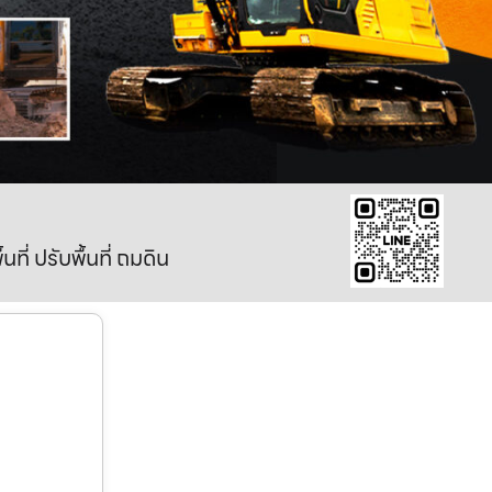
ี่ ปรับพื้นที่ ถมดิน