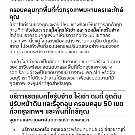
ครอบคลุมทุกพื้นที่ทั่วกรุงเทพมหานครและใกล้
คุณ
ไม่ว่าไซต์งานของคุณจะอยู่ที่ไหน เราพร้อมให้บริการลูกค้าทุก
ท่านที่กำลังค้นหา
รถแม็คโครให้เช่า
และ
รถแม็คโครรับจ้าง
ใกล้ฉัน เราครอบคลุมพื้นที่ให้บริการทั่วทั้ง 50 เขตของ
กรุงเทพฯ ตั้งแต่ใจกลางเมืองอย่าง พระนคร ดุสิต ปทุมวัน
สาทร ไปจนถึงพื้นที่รอบนอกและปริมณฑลอย่าง หนองจอก
มีนบุรี ลาดกระบัง บางขุนเทียน และบางแค
เราเข้าใจดีว่าเวลาเป็นสิ่งมีค่าในงานรับเหมาก่อสร้าง ทีมงาน
ของเราจึงพร้อมแสตนด์บายลงพื้นที่ทั่วกรุงเทพฯ อย่าง
รวดเร็ว ไม่ว่าจะเป็นเขตบางเขน บางกะปิ พญาไท หรือฝั่ง
ธนบุรี เราก็ไปถึงหน้างานได้ตรงเวลา เพื่อส่งมอบงานที่มี
คุณภาพและคุ้มค่าที่สุดสำหรับคุณ
บริการรถแบคโฮรับจ้าง ให้เช่า ถมที่ ขุดดิน
ปรับหน้าดิน และรื้อถอน ครอบคลุม 50 เขต
ทั่วกรุงเทพฯ และพื้นที่ใกล้คุณ
จุดเด่นและรายละเอียดการบริการของเรา
บริการรวดเร็ว ตรงเวลา:
พร้อมทีมคนขับผู้เชี่ยวชาญที่
มีประสบการณ์สูงในงานก่อสร้างและงานดินทุกรูปแบบ