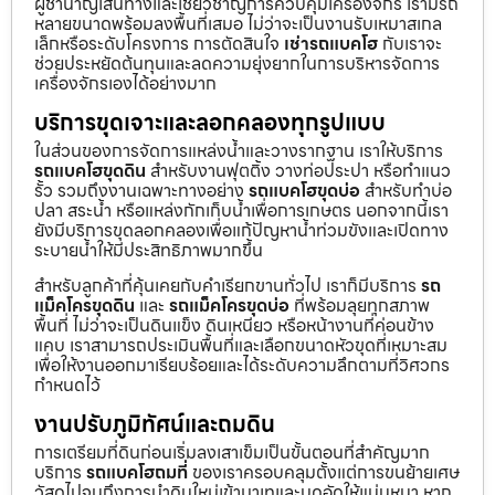
ผู้ชำนาญเส้นทางและเชี่ยวชาญการควบคุมเครื่องจักร เรามีรถ
หลายขนาดพร้อมลงพื้นที่เสมอ ไม่ว่าจะเป็นงานรับเหมาสเกล
เล็กหรือระดับโครงการ การตัดสินใจ
เช่ารถแบคโฮ
กับเราจะ
ช่วยประหยัดต้นทุนและลดความยุ่งยากในการบริหารจัดการ
เครื่องจักรเองได้อย่างมาก
บริการขุดเจาะและลอกคลองทุกรูปแบบ
ในส่วนของการจัดการแหล่งน้ำและวางรากฐาน เราให้บริการ
รถแบคโฮขุดดิน
สำหรับงานฟุตติ้ง วางท่อประปา หรือทำแนว
รั้ว รวมถึงงานเฉพาะทางอย่าง
รถแบคโฮขุดบ่อ
สำหรับทำบ่อ
ปลา สระน้ำ หรือแหล่งกักเก็บน้ำเพื่อการเกษตร นอกจากนี้เรา
ยังมีบริการขุดลอกคลองเพื่อแก้ปัญหาน้ำท่วมขังและเปิดทาง
ระบายน้ำให้มีประสิทธิภาพมากขึ้น
สำหรับลูกค้าที่คุ้นเคยกับคำเรียกขานทั่วไป เราก็มีบริการ
รถ
แม็คโครขุดดิน
และ
รถแม็คโครขุดบ่อ
ที่พร้อมลุยทุกสภาพ
พื้นที่ ไม่ว่าจะเป็นดินแข็ง ดินเหนียว หรือหน้างานที่ค่อนข้าง
แคบ เราสามารถประเมินพื้นที่และเลือกขนาดหัวขุดที่เหมาะสม
เพื่อให้งานออกมาเรียบร้อยและได้ระดับความลึกตามที่วิศวกร
กำหนดไว้
งานปรับภูมิทัศน์และถมดิน
การเตรียมที่ดินก่อนเริ่มลงเสาเข็มเป็นขั้นตอนที่สำคัญมาก
บริการ
รถแบคโฮถมที่
ของเราครอบคลุมตั้งแต่การขนย้ายเศษ
วัสดุไปจนถึงการนำดินใหม่เข้ามาเทและบดอัดให้แน่นหนา หาก