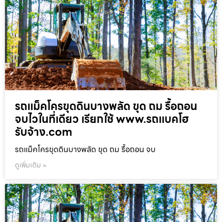
รถแม็คโครขุดดินบางพลัด ขุด ถม รื้อถอน
จบไวในที่เดียว เรียกใช้ www.รถแบคโฮ
รับจ้าง.com
รถแม็คโครขุดดินบางพลัด ขุด ถม รื้อถอน จบ
ดูเพิ่มเติม »