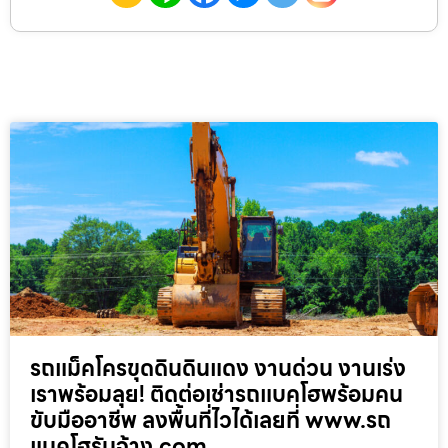
รถแม็คโครขุดดินดินแดง งานด่วน งานเร่ง
เราพร้อมลุย! ติดต่อเช่ารถแบคโฮพร้อมคน
ขับมืออาชีพ ลงพื้นที่ไวได้เลยที่ www.รถ
แบคโฮรับจ้าง.com