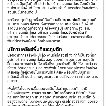
หน้างานมีระดับดินที่ไม่เท่ากัน บริการ
รถแบคโฮปรับหน้าดิน
จะช่วยเกลี่ยพื้นที่ให้ราบเรียบ พร้อมสำหรับการก่อสร้างหรือจัด
สวนในขั้นตอนต่อไป
เรารับจบทุกปัญหาเรื่องที่ดินด้วยบริการ
แบคโฮรับเหมาถมที่
แบบครบวงจร ซึ่งรวมถึงการจัดการดินสไลด์และปรับพื้นที่
ลาดชัน หากคุณต้องการเครื่องจักรประสิทธิภาพสูง เรามี
บริการ
รถแม็คโครถมที่
และ
รถแม็คโครปรับหน้าดิน
ที่
สามารถทำงานได้อย่างรวดเร็ว ช่วยร่นระยะเวลาการเตรียม
พื้นที่ก่อสร้างให้คุณได้อย่างมหาศาล
บริการเคลียร์พื้นที่และทุบตึก
นอกจากการสร้างใหม่แล้ว งานรื้อโครงสร้างเก่าก็เป็นสิ่งที่เรา
ถนัด บริการ
รถแบคโฮรื้อถอน
ของเราครอบคลุมการทุบตึก
รื้อถอนอาคารเก่า โกดัง หรือสิ่งปลูกสร้างที่ไม่ได้ใช้งานแล้ว เรา
ทำงานด้วยความระมัดระวังเพื่อไม่ให้กระทบต่อโครงสร้างข้าง
เคียงและผู้อยู่อาศัยในบริเวณใกล้เคียง พร้อมทั้งมีบริการ
เคลียร์พื้นที่ ขนย้ายเศษปูนและขยะก่อสร้างออกจากไซต์งานจน
สะอาด
เพื่อให้มั่นใจว่างานรื้อถอนจะเป็นไปอย่างปลอดภัย เรามี
เครื่องจักรเฉพาะทางอย่าง
รถแม็คโครรื้อถอน
ที่ติดตั้งหัวเจาะ
กระแทกไฮดรอลิก สามารถเจาะทำลายคอนกรีตเสริมเหล็กได้
อย่างง่ายดาย ไม่ว่าจะเป็นพื้นปูนหนา หรือโครงสร้างที่แข็งแรง
แค่ไหน เราก็สามารถจัดการให้คุณได้เบ็ดเสร็จ