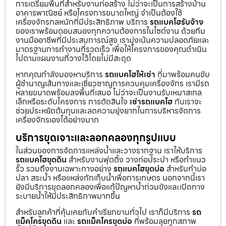
การเตรียมพื้นที่สำหรับงานก่อสร้าง ไม่ว่าจะเป็นการสร้างบ้าน
อาคารพาณิชย์ หรือโครงการขนาดใหญ่ จำเป็นต้องใช้
เครื่องจักรกลหนักที่มีประสิทธิภาพ บริการ
รถแบคโฮรับจ้าง
ของเราพร้อมตอบสนองทุกความต้องการในไซต์งาน ด้วยทีม
งานมืออาชีพที่มีประสบการณ์สูง เรามุ่งเน้นความปลอดภัยและ
มาตรฐานการทำงานที่รวดเร็ว เพื่อให้โครงการของคุณดำเนิน
ไปตามแผนงานที่วางไว้โดยไม่มีสะดุด
หากคุณกำลังมองหาบริการ
รถแบคโฮให้เช่า
ที่มาพร้อมคนขับ
ผู้ชำนาญเส้นทางและเชี่ยวชาญการควบคุมเครื่องจักร เรามีรถ
หลายขนาดพร้อมลงพื้นที่เสมอ ไม่ว่าจะเป็นงานรับเหมาสเกล
เล็กหรือระดับโครงการ การตัดสินใจ
เช่ารถแบคโฮ
กับเราจะ
ช่วยประหยัดต้นทุนและลดความยุ่งยากในการบริหารจัดการ
เครื่องจักรเองได้อย่างมาก
บริการขุดเจาะและลอกคลองทุกรูปแบบ
ในส่วนของการจัดการแหล่งน้ำและวางรากฐาน เราให้บริการ
รถแบคโฮขุดดิน
สำหรับงานฟุตติ้ง วางท่อประปา หรือทำแนว
รั้ว รวมถึงงานเฉพาะทางอย่าง
รถแบคโฮขุดบ่อ
สำหรับทำบ่อ
ปลา สระน้ำ หรือแหล่งกักเก็บน้ำเพื่อการเกษตร นอกจากนี้เรา
ยังมีบริการขุดลอกคลองเพื่อแก้ปัญหาน้ำท่วมขังและเปิดทาง
ระบายน้ำให้มีประสิทธิภาพมากขึ้น
สำหรับลูกค้าที่คุ้นเคยกับคำเรียกขานทั่วไป เราก็มีบริการ
รถ
แม็คโครขุดดิน
และ
รถแม็คโครขุดบ่อ
ที่พร้อมลุยทุกสภาพ