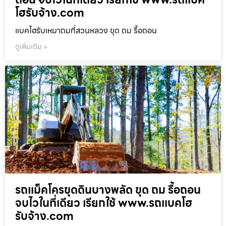
โฮรับจ้าง.com
แบคโฮรับเหมาถมที่สวนหลวง ขุด ถม รื้อถอน
ดูเพิ่มเติม »
รถแม็คโครขุดดินบางพลัด ขุด ถม รื้อถอน
จบไวในที่เดียว เรียกใช้ www.รถแบคโฮ
รับจ้าง.com