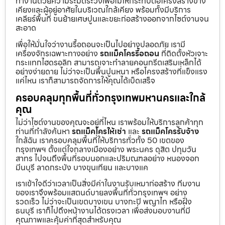
ทำงานด้วยความระมัดระวังเพื่อไม่ให้กระทบต่อโครงสร้างข้าง
เคียงและผู้อยู่อาศัยในบริเวณใกล้เคียง พร้อมทั้งมีบริการ
เคลียร์พื้นที่ ขนย้ายเศษปูนและขยะก่อสร้างออกจากไซต์งานจน
สะอาด
เพื่อให้มั่นใจว่างานรื้อถอนจะเป็นไปอย่างปลอดภัย เรามี
เครื่องจักรเฉพาะทางอย่าง
รถแม็คโครรื้อถอน
ที่ติดตั้งหัวเจาะ
กระแทกไฮดรอลิก สามารถเจาะทำลายคอนกรีตเสริมเหล็กได้
อย่างง่ายดาย ไม่ว่าจะเป็นพื้นปูนหนา หรือโครงสร้างที่แข็งแรง
แค่ไหน เราก็สามารถจัดการให้คุณได้เบ็ดเสร็จ
ครอบคลุมทุกพื้นที่ทั่วกรุงเทพมหานครและใกล้
คุณ
ไม่ว่าไซต์งานของคุณจะอยู่ที่ไหน เราพร้อมให้บริการลูกค้าทุก
ท่านที่กำลังค้นหา
รถแม็คโครให้เช่า
และ
รถแม็คโครรับจ้าง
ใกล้ฉัน เราครอบคลุมพื้นที่ให้บริการทั่วทั้ง 50 เขตของ
กรุงเทพฯ ตั้งแต่ใจกลางเมืองอย่าง พระนคร ดุสิต ปทุมวัน
สาทร ไปจนถึงพื้นที่รอบนอกและปริมณฑลอย่าง หนองจอก
มีนบุรี ลาดกระบัง บางขุนเทียน และบางแค
เราเข้าใจดีว่าเวลาเป็นสิ่งมีค่าในงานรับเหมาก่อสร้าง ทีมงาน
ของเราจึงพร้อมแสตนด์บายลงพื้นที่ทั่วกรุงเทพฯ อย่าง
รวดเร็ว ไม่ว่าจะเป็นเขตบางเขน บางกะปิ พญาไท หรือฝั่ง
ธนบุรี เราก็ไปถึงหน้างานได้ตรงเวลา เพื่อส่งมอบงานที่มี
คุณภาพและคุ้มค่าที่สุดสำหรับคุณ