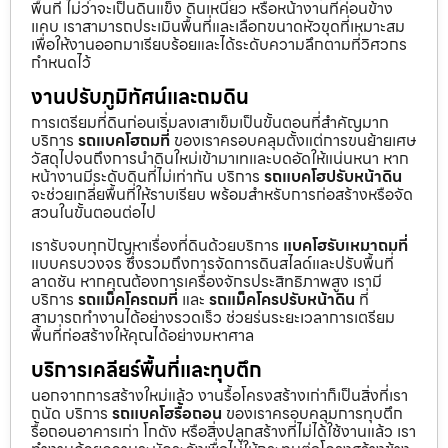
พื้นที่ ไม่ว่าจะเป็นดินแข็ง ดินเหนียว หรือหน้างานที่ค่อนข้าง
แคบ เราสามารถประเมินพื้นที่และเลือกขนาดหัวขุดที่เหมาะสม
เพื่อให้งานออกมาเรียบร้อยและได้ระดับความลึกตามที่วิศวกร
กำหนดไว้
งานปรับภูมิทัศน์และถมดิน
การเตรียมที่ดินก่อนเริ่มลงเสาเข็มเป็นขั้นตอนที่สำคัญมาก
บริการ
รถแบคโฮถมที่
ของเราครอบคลุมตั้งแต่การขนย้ายเศษ
วัสดุไปจนถึงการนำดินใหม่เข้ามาเทและบดอัดให้แน่นหนา หาก
หน้างานมีระดับดินที่ไม่เท่ากัน บริการ
รถแบคโฮปรับหน้าดิน
จะช่วยเกลี่ยพื้นที่ให้ราบเรียบ พร้อมสำหรับการก่อสร้างหรือจัด
สวนในขั้นตอนต่อไป
เรารับจบทุกปัญหาเรื่องที่ดินด้วยบริการ
แบคโฮรับเหมาถมที่
แบบครบวงจร ซึ่งรวมถึงการจัดการดินสไลด์และปรับพื้นที่
ลาดชัน หากคุณต้องการเครื่องจักรประสิทธิภาพสูง เรามี
บริการ
รถแม็คโครถมที่
และ
รถแม็คโครปรับหน้าดิน
ที่
สามารถทำงานได้อย่างรวดเร็ว ช่วยร่นระยะเวลาการเตรียม
พื้นที่ก่อสร้างให้คุณได้อย่างมหาศาล
บริการเคลียร์พื้นที่และทุบตึก
นอกจากการสร้างใหม่แล้ว งานรื้อโครงสร้างเก่าก็เป็นสิ่งที่เรา
ถนัด บริการ
รถแบคโฮรื้อถอน
ของเราครอบคลุมการทุบตึก
รื้อถอนอาคารเก่า โกดัง หรือสิ่งปลูกสร้างที่ไม่ได้ใช้งานแล้ว เรา