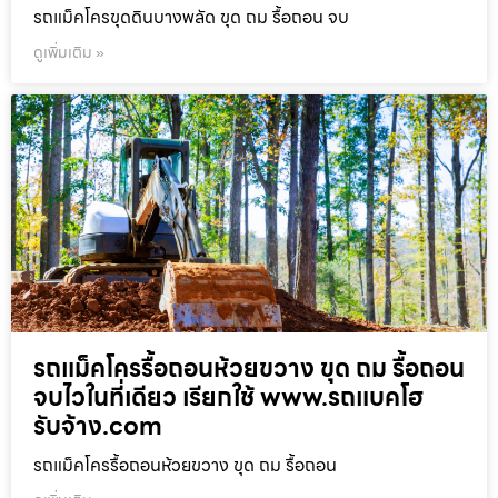
รถแม็คโครขุดดินบางพลัด ขุด ถม รื้อถอน จบ
ดูเพิ่มเติม »
รถแม็คโครรื้อถอนห้วยขวาง ขุด ถม รื้อถอน
จบไวในที่เดียว เรียกใช้ www.รถแบคโฮ
รับจ้าง.com
รถแม็คโครรื้อถอนห้วยขวาง ขุด ถม รื้อถอน