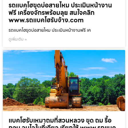
รถแบคโฮขุดบ่อสายไหม ประเมินหน้างาน
ฟรี เครื่องจักรพร้อมลุย สนใจคลิก
www.รถแบคโฮรับจ้าง.com
รถแบคโฮขุดบ่อสายไหม ประเมินหน้างานฟรี เค
ดูเพิ่มเติม »
แบคโฮรับเหมาถมที่สวนหลวง ขุด ถม รื้อ
ถอน จบไวในที่เดียว เรียกใช้ www.รถแบค