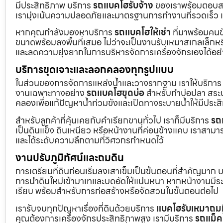
มีประสิทธิภาพ บริการ
รถแบคโฮรับจ้าง
ของเราพร้อมตอบสน
เรามุ่งเน้นความปลอดภัยและมาตรฐานการทำงานที่รวดเร็ว เ
หากคุณกำลังมองหาบริการ
รถแบคโฮให้เช่า
ที่มาพร้อมคนข
ขนาดพร้อมลงพื้นที่เสมอ ไม่ว่าจะเป็นงานรับเหมาสเกลเล็ก
และลดความยุ่งยากในการบริหารจัดการเครื่องจักรเองได้อย
บริการขุดเจาะและลอกคลองทุกรูปแบบ
ในส่วนของการจัดการแหล่งน้ำและวางรากฐาน เราให้บริกา
งานเฉพาะทางอย่าง
รถแบคโฮขุดบ่อ
สำหรับทำบ่อปลา สระน้
คลองเพื่อแก้ปัญหาน้ำท่วมขังและเปิดทางระบายน้ำให้มีประส
สำหรับลูกค้าที่คุ้นเคยกับคำเรียกขานทั่วไป เราก็มีบริการ
รถ
เป็นดินแข็ง ดินเหนียว หรือหน้างานที่ค่อนข้างแคบ เราสามาร
และได้ระดับความลึกตามที่วิศวกรกำหนดไว้
งานปรับภูมิทัศน์และถมดิน
การเตรียมที่ดินก่อนเริ่มลงเสาเข็มเป็นขั้นตอนที่สำคัญมาก 
การนำดินใหม่เข้ามาเทและบดอัดให้แน่นหนา หากหน้างานมีระดั
เรียบ พร้อมสำหรับการก่อสร้างหรือจัดสวนในขั้นตอนต่อไป
เรารับจบทุกปัญหาเรื่องที่ดินด้วยบริการ
แบคโฮรับเหมาถมท
คุณต้องการเครื่องจักรประสิทธิภาพสูง เรามีบริการ
รถแม็ค