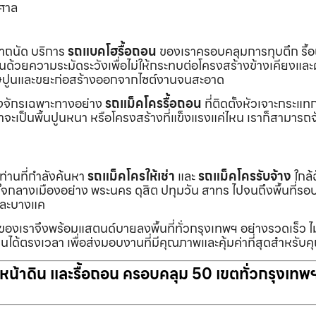
าศาล
เราถนัด บริการ
รถแบคโฮรื้อถอน
ของเราครอบคลุมการทุบตึก รื้
งานด้วยความระมัดระวังเพื่อไม่ให้กระทบต่อโครงสร้างข้างเคียงและผู
ายเศษปูนและขยะก่อสร้างออกจากไซต์งานจนสะอาด
ื่องจักรเฉพาะทางอย่าง
รถแม็คโครรื้อถอน
ที่ติดตั้งหัวเจาะกระแ
จะเป็นพื้นปูนหนา หรือโครงสร้างที่แข็งแรงแค่ไหน เราก็สามารถจ
กท่านที่กำลังค้นหา
รถแม็คโครให้เช่า
และ
รถแม็คโครรับจ้าง
ใกล้
แต่ใจกลางเมืองอย่าง พระนคร ดุสิต ปทุมวัน สาทร ไปจนถึงพื้นที่
และบางแค
นของเราจึงพร้อมแสตนด์บายลงพื้นที่ทั่วกรุงเทพฯ อย่างรวดเร็ว ไม
นได้ตรงเวลา เพื่อส่งมอบงานที่มีคุณภาพและคุ้มค่าที่สุดสำหรับค
ับหน้าดิน และรื้อถอน ครอบคลุม 50 เขตทั่วกรุงเทพ