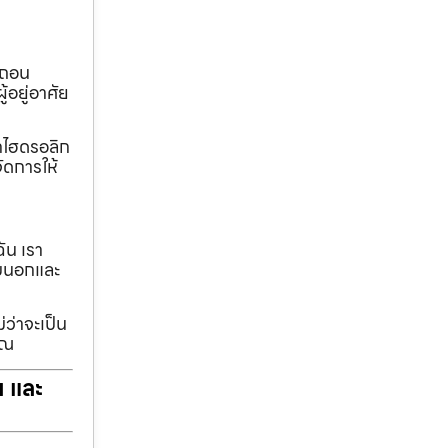
อถอน
้อยู่อาศัย
ทกไฮดรอลิก
ัดการให้
ฉัน เรา
รอบนอกและ
่ว่าจะเป็น
ุณ
ฯ และ