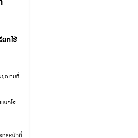
ก
ียกใช้
ุด ถมที่
รถแบคโฮ
รกลหนักที่