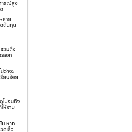
การณ์สูง
ุด
ถหลาย
ดต้นทุน
 รวมถึง
ขุดลอก
ม่ว่าจะ
เรียบร้อย
ดุไปจนถึง
ี่ให้ราบ
ชัน หาก
วดเร็ว