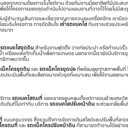
องทุกความต้องการในไซต์งาน ด้วยทีมงานมืออาชีพที่มีประสบ
พื่อให้โครงการของคุณดำเนินไปตามแผนงานที่วางไว้โดยไม่มีสะด
ับผู้ชำนาญเส้นทางและเชี่ยวชาญการควบคุมเครื่องจักร เรามีร
หรือระดับโครงการ การตัดสินใจ
เช่ารถแบคโฮ
กับเราจะช่วยประหยั
่างมาก
ร
รถแบคโฮขุดดิน
สำหรับงานฟุตติ้ง วางท่อประปา หรือทำแนวรั้ว
ำ หรือแหล่งกักเก็บน้ำเพื่อการเกษตร นอกจากนี้เรายังมีบริการ
ิทธิภาพมากขึ้น
แม็คโครขุดดิน
และ
รถแม็คโครขุดบ่อ
ที่พร้อมลุยทุกสภาพพื้นที่ ไ
ถประเมินพื้นที่และเลือกขนาดหัวขุดที่เหมาะสม เพื่อให้งานออกมา
บริการ
รถแบคโฮถมที่
ของเราครอบคลุมตั้งแต่การขนย้ายเศษวัส
บดินที่ไม่เท่ากัน บริการ
รถแบคโฮปรับหน้าดิน
จะช่วยเกลี่ยพื้นท
ี่
แบบครบวงจร ซึ่งรวมถึงการจัดการดินสไลด์และปรับพื้นที่ลาด
โครถมที่
และ
รถแม็คโครปรับหน้าดิน
ที่สามารถทำงานได้อย่างร