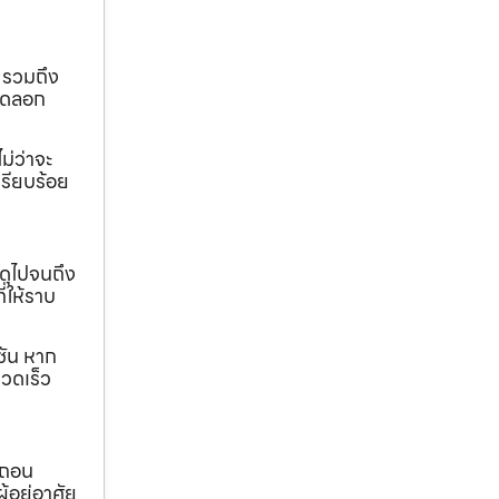
 รวมถึง
ขุดลอก
ม่ว่าจะ
เรียบร้อย
ดุไปจนถึง
ี่ให้ราบ
ชัน หาก
วดเร็ว
อถอน
้อยู่อาศัย