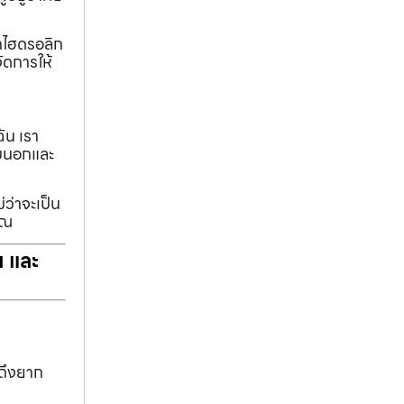
ทกไฮดรอลิก
ัดการให้
ฉัน เรา
รอบนอกและ
่ว่าจะเป็น
ุณ
ฯ และ
าถึงยาก