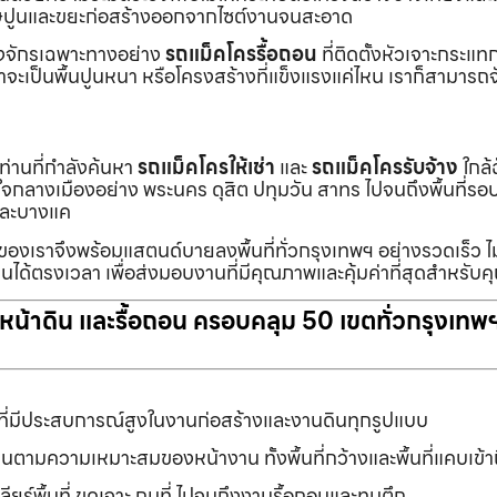
ายเศษปูนและขยะก่อสร้างออกจากไซต์งานจนสะอาด
ื่องจักรเฉพาะทางอย่าง
รถแม็คโครรื้อถอน
ที่ติดตั้งหัวเจาะกระแ
จะเป็นพื้นปูนหนา หรือโครงสร้างที่แข็งแรงแค่ไหน เราก็สามารถจ
กท่านที่กำลังค้นหา
รถแม็คโครให้เช่า
และ
รถแม็คโครรับจ้าง
ใกล้
แต่ใจกลางเมืองอย่าง พระนคร ดุสิต ปทุมวัน สาทร ไปจนถึงพื้นที่
และบางแค
นของเราจึงพร้อมแสตนด์บายลงพื้นที่ทั่วกรุงเทพฯ อย่างรวดเร็ว ไม
นได้ตรงเวลา เพื่อส่งมอบงานที่มีคุณภาพและคุ้มค่าที่สุดสำหรับค
ับหน้าดิน และรื้อถอน ครอบคลุม 50 เขตทั่วกรุงเทพ
ที่มีประสบการณ์สูงในงานก่อสร้างและงานดินทุกรูปแบบ
านตามความเหมาะสมของหน้างาน ทั้งพื้นที่กว้างและพื้นที่แคบเข้
ยร์พื้นที่ ขุดเจาะ ถมที่ ไปจนถึงงานรื้อถอนและทุบตึก