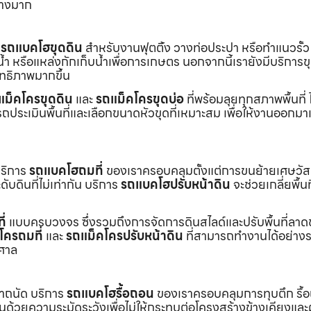
่างมาก
ร
รถแบคโฮขุดดิน
สำหรับงานฟุตติ้ง วางท่อประปา หรือทำแนวรั้ว
ำ หรือแหล่งกักเก็บน้ำเพื่อการเกษตร นอกจากนี้เรายังมีบริการ
ิทธิภาพมากขึ้น
แม็คโครขุดดิน
และ
รถแม็คโครขุดบ่อ
ที่พร้อมลุยทุกสภาพพื้นที่ ไ
ถประเมินพื้นที่และเลือกขนาดหัวขุดที่เหมาะสม เพื่อให้งานออกมา
บริการ
รถแบคโฮถมที่
ของเราครอบคลุมตั้งแต่การขนย้ายเศษวัส
บดินที่ไม่เท่ากัน บริการ
รถแบคโฮปรับหน้าดิน
จะช่วยเกลี่ยพื้นท
ี่
แบบครบวงจร ซึ่งรวมถึงการจัดการดินสไลด์และปรับพื้นที่ลาด
โครถมที่
และ
รถแม็คโครปรับหน้าดิน
ที่สามารถทำงานได้อย่างร
าศาล
เราถนัด บริการ
รถแบคโฮรื้อถอน
ของเราครอบคลุมการทุบตึก รื้
งานด้วยความระมัดระวังเพื่อไม่ให้กระทบต่อโครงสร้างข้างเคียงและผู