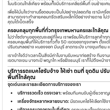
ในบริเวณใกล้เคียง พร้อมทั้งมีบริการเคลียร์พื้นที่ ขนย้
เพื่อให้มั่นใจว่างานรื้อถอนจะเป็นไปอย่างปลอดภัย เรามีเคร
สามารถเจาะทำลายคอนกรีตเสริมเหล็กได้อย่างง่ายดาย ไม่ว่า
คุณได้เบ็ดเสร็จ
ครอบคลุมทุกพื้นที่ทั่วกรุงเทพมหานครและใกล้คุณ
ไม่ว่าไซต์งานของคุณจะอยู่ที่ไหน เราพร้อมให้บริการลูกค้าทุ
ครอบคลุมพื้นที่ให้บริการทั่วทั้ง 50 เขตของกรุงเทพฯ ตั้ง
ปริมณฑลอย่าง หนองจอก มีนบุรี ลาดกระบัง บางขุนเทียน 
เราเข้าใจดีว่าเวลาเป็นสิ่งมีค่าในงานรับเหมาก่อสร้าง ทีมงา
เขตบางเขน บางกะปิ พญาไท หรือฝั่งธนบุรี เราก็ไปถึงหน้างา
บริการรถแบคโฮรับจ้าง ให้เช่า ถมที่ ขุดดิน ปร
พื้นที่ใกล้คุณ
จุดเด่นและรายละเอียดการบริการของเรา
บริการรวดเร็ว ตรงเวลา:
พร้อมทีมคนขับผู้เชี่ยวชาญ
เครื่องจักรหลากหลายขนาด:
มีรถแบคโฮให้เลือกใช้ง
บริการครบวงจรจบในที่เดียว:
ครอบคลุมตั้งแต่การเคลี