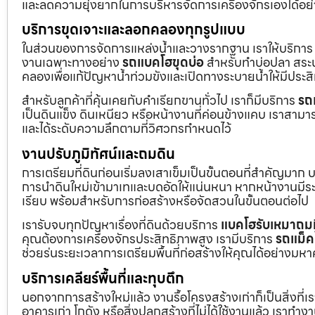
และลดความยุ่งยากในการบริหารจัดการเครื่องจักรเองได้อย
บริการขุดเจาะและลอกคลองทุกรูปแบบ
ในส่วนของการจัดการแหล่งน้ำและวางรากฐาน เราให้บริกา
งานเฉพาะทางอย่าง
รถแบคโฮขุดบ่อ
สำหรับทำบ่อปลา สระน้
คลองเพื่อแก้ปัญหาน้ำท่วมขังและเปิดทางระบายน้ำให้มีประส
สำหรับลูกค้าที่คุ้นเคยกับคำเรียกขานทั่วไป เราก็มีบริการ
รถ
เป็นดินแข็ง ดินเหนียว หรือหน้างานที่ค่อนข้างแคบ เราสามาร
และได้ระดับความลึกตามที่วิศวกรกำหนดไว้
งานปรับภูมิทัศน์และถมดิน
การเตรียมที่ดินก่อนเริ่มลงเสาเข็มเป็นขั้นตอนที่สำคัญมาก 
การนำดินใหม่เข้ามาเทและบดอัดให้แน่นหนา หากหน้างานมีระดั
เรียบ พร้อมสำหรับการก่อสร้างหรือจัดสวนในขั้นตอนต่อไป
เรารับจบทุกปัญหาเรื่องที่ดินด้วยบริการ
แบคโฮรับเหมาถมท
คุณต้องการเครื่องจักรประสิทธิภาพสูง เรามีบริการ
รถแม็ค
ช่วยร่นระยะเวลาการเตรียมพื้นที่ก่อสร้างให้คุณได้อย่างมห
บริการเคลียร์พื้นที่และทุบตึก
นอกจากการสร้างใหม่แล้ว งานรื้อโครงสร้างเก่าก็เป็นสิ่งที่
อาคารเก่า โกดัง หรือสิ่งปลูกสร้างที่ไม่ได้ใช้งานแล้ว เราทำ