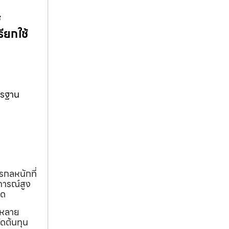
ฮ
ียกใช้
ตรฐาน
รกลหนักที่
การณ์สูง
ุด
ถหลาย
ดต้นทุน