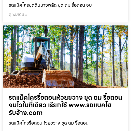
รถแม็คโครขุดดินบางพลัด ขุด ถม รื้อถอน จบ
ดูเพิ่มเติม »
รถแม็คโครรื้อถอนห้วยขวาง ขุด ถม รื้อถอน
จบไวในที่เดียว เรียกใช้ www.รถแบคโฮ
รับจ้าง.com
รถแม็คโครรื้อถอนห้วยขวาง ขุด ถม รื้อถอน