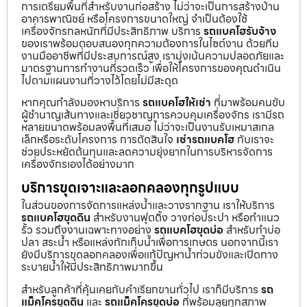
การเตรียมพื้นที่สำหรับงานก่อสร้าง ไม่ว่าจะเป็นการสร้างบ้าน
อาคารพาณิชย์ หรือโครงการขนาดใหญ่ จำเป็นต้องใช้
เครื่องจักรกลหนักที่มีประสิทธิภาพ บริการ
รถแบคโฮรับจ้าง
ของเราพร้อมตอบสนองทุกความต้องการในไซต์งาน ด้วยทีม
งานมืออาชีพที่มีประสบการณ์สูง เรามุ่งเน้นความปลอดภัยและ
มาตรฐานการทำงานที่รวดเร็ว เพื่อให้โครงการของคุณดำเนิน
ไปตามแผนงานที่วางไว้โดยไม่มีสะดุด
หากคุณกำลังมองหาบริการ
รถแบคโฮให้เช่า
ที่มาพร้อมคนขับ
ผู้ชำนาญเส้นทางและเชี่ยวชาญการควบคุมเครื่องจักร เรามีรถ
หลายขนาดพร้อมลงพื้นที่เสมอ ไม่ว่าจะเป็นงานรับเหมาสเกล
เล็กหรือระดับโครงการ การตัดสินใจ
เช่ารถแบคโฮ
กับเราจะ
ช่วยประหยัดต้นทุนและลดความยุ่งยากในการบริหารจัดการ
เครื่องจักรเองได้อย่างมาก
บริการขุดเจาะและลอกคลองทุกรูปแบบ
ในส่วนของการจัดการแหล่งน้ำและวางรากฐาน เราให้บริการ
รถแบคโฮขุดดิน
สำหรับงานฟุตติ้ง วางท่อประปา หรือทำแนว
รั้ว รวมถึงงานเฉพาะทางอย่าง
รถแบคโฮขุดบ่อ
สำหรับทำบ่อ
ปลา สระน้ำ หรือแหล่งกักเก็บน้ำเพื่อการเกษตร นอกจากนี้เรา
ยังมีบริการขุดลอกคลองเพื่อแก้ปัญหาน้ำท่วมขังและเปิดทาง
ระบายน้ำให้มีประสิทธิภาพมากขึ้น
สำหรับลูกค้าที่คุ้นเคยกับคำเรียกขานทั่วไป เราก็มีบริการ
รถ
แม็คโครขุดดิน
และ
รถแม็คโครขุดบ่อ
ที่พร้อมลุยทุกสภาพ