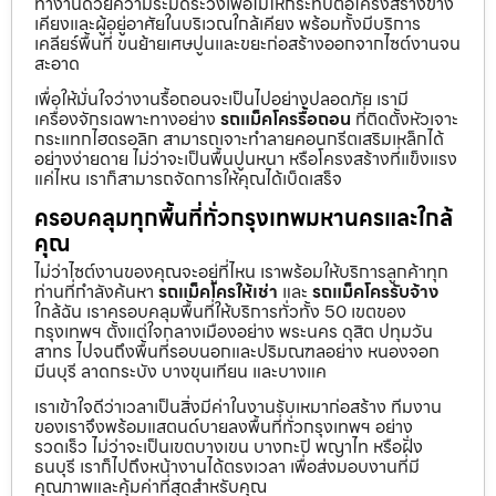
ทำงานด้วยความระมัดระวังเพื่อไม่ให้กระทบต่อโครงสร้างข้าง
เคียงและผู้อยู่อาศัยในบริเวณใกล้เคียง พร้อมทั้งมีบริการ
เคลียร์พื้นที่ ขนย้ายเศษปูนและขยะก่อสร้างออกจากไซต์งานจน
สะอาด
เพื่อให้มั่นใจว่างานรื้อถอนจะเป็นไปอย่างปลอดภัย เรามี
เครื่องจักรเฉพาะทางอย่าง
รถแม็คโครรื้อถอน
ที่ติดตั้งหัวเจาะ
กระแทกไฮดรอลิก สามารถเจาะทำลายคอนกรีตเสริมเหล็กได้
อย่างง่ายดาย ไม่ว่าจะเป็นพื้นปูนหนา หรือโครงสร้างที่แข็งแรง
แค่ไหน เราก็สามารถจัดการให้คุณได้เบ็ดเสร็จ
ครอบคลุมทุกพื้นที่ทั่วกรุงเทพมหานครและใกล้
คุณ
ไม่ว่าไซต์งานของคุณจะอยู่ที่ไหน เราพร้อมให้บริการลูกค้าทุก
ท่านที่กำลังค้นหา
รถแม็คโครให้เช่า
และ
รถแม็คโครรับจ้าง
ใกล้ฉัน เราครอบคลุมพื้นที่ให้บริการทั่วทั้ง 50 เขตของ
กรุงเทพฯ ตั้งแต่ใจกลางเมืองอย่าง พระนคร ดุสิต ปทุมวัน
สาทร ไปจนถึงพื้นที่รอบนอกและปริมณฑลอย่าง หนองจอก
มีนบุรี ลาดกระบัง บางขุนเทียน และบางแค
เราเข้าใจดีว่าเวลาเป็นสิ่งมีค่าในงานรับเหมาก่อสร้าง ทีมงาน
ของเราจึงพร้อมแสตนด์บายลงพื้นที่ทั่วกรุงเทพฯ อย่าง
รวดเร็ว ไม่ว่าจะเป็นเขตบางเขน บางกะปิ พญาไท หรือฝั่ง
ธนบุรี เราก็ไปถึงหน้างานได้ตรงเวลา เพื่อส่งมอบงานที่มี
คุณภาพและคุ้มค่าที่สุดสำหรับคุณ