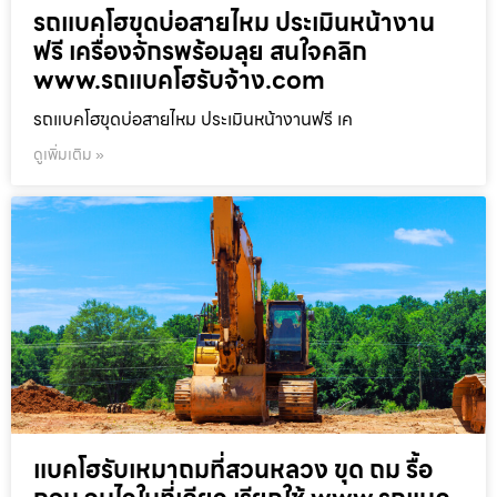
รถแบคโฮขุดบ่อสายไหม ประเมินหน้างาน
ฟรี เครื่องจักรพร้อมลุย สนใจคลิก
www.รถแบคโฮรับจ้าง.com
รถแบคโฮขุดบ่อสายไหม ประเมินหน้างานฟรี เค
ดูเพิ่มเติม »
แบคโฮรับเหมาถมที่สวนหลวง ขุด ถม รื้อ