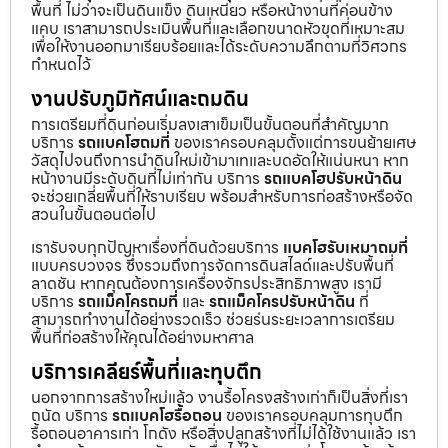
พื้นที่ ไม่ว่าจะเป็นดินแข็ง ดินเหนียว หรือหน้างานที่ค่อนข้าง
แคบ เราสามารถประเมินพื้นที่และเลือกขนาดหัวขุดที่เหมาะสม
เพื่อให้งานออกมาเรียบร้อยและได้ระดับความลึกตามที่วิศวกร
กำหนดไว้
งานปรับภูมิทัศน์และถมดิน
การเตรียมที่ดินก่อนเริ่มลงเสาเข็มเป็นขั้นตอนที่สำคัญมาก
บริการ
รถแบคโฮถมที่
ของเราครอบคลุมตั้งแต่การขนย้ายเศษ
วัสดุไปจนถึงการนำดินใหม่เข้ามาเทและบดอัดให้แน่นหนา หาก
หน้างานมีระดับดินที่ไม่เท่ากัน บริการ
รถแบคโฮปรับหน้าดิน
จะช่วยเกลี่ยพื้นที่ให้ราบเรียบ พร้อมสำหรับการก่อสร้างหรือจัด
สวนในขั้นตอนต่อไป
เรารับจบทุกปัญหาเรื่องที่ดินด้วยบริการ
แบคโฮรับเหมาถมที่
แบบครบวงจร ซึ่งรวมถึงการจัดการดินสไลด์และปรับพื้นที่
ลาดชัน หากคุณต้องการเครื่องจักรประสิทธิภาพสูง เรามี
บริการ
รถแม็คโครถมที่
และ
รถแม็คโครปรับหน้าดิน
ที่
สามารถทำงานได้อย่างรวดเร็ว ช่วยร่นระยะเวลาการเตรียม
พื้นที่ก่อสร้างให้คุณได้อย่างมหาศาล
บริการเคลียร์พื้นที่และทุบตึก
นอกจากการสร้างใหม่แล้ว งานรื้อโครงสร้างเก่าก็เป็นสิ่งที่เรา
ถนัด บริการ
รถแบคโฮรื้อถอน
ของเราครอบคลุมการทุบตึก
รื้อถอนอาคารเก่า โกดัง หรือสิ่งปลูกสร้างที่ไม่ได้ใช้งานแล้ว เรา