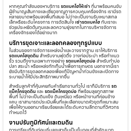
หากคุณกำลังมองหาบริการ
รถแบคโฮให้เช่า
ที่มาพร้อมคนขับ
ผู้ชำนาญเส้นทางและเชี่ยวชาญการควบคุมเครื่องจักร เรามีรถ
หลายขนาดพร้อมลงพื้นที่เสมอ ไม่ว่าจะเป็นงานรับเหมาสเกล
เล็กหรือระดับโครงการ การตัดสินใจ
เช่ารถแบคโฮ
กับเราจะ
ช่วยประหยัดต้นทุนและลดความยุ่งยากในการบริหารจัดการ
เครื่องจักรเองได้อย่างมาก
บริการขุดเจาะและลอกคลองทุกรูปแบบ
ในส่วนของการจัดการแหล่งน้ำและวางรากฐาน เราให้บริการ
รถแบคโฮขุดดิน
สำหรับงานฟุตติ้ง วางท่อประปา หรือทำแนว
รั้ว รวมถึงงานเฉพาะทางอย่าง
รถแบคโฮขุดบ่อ
สำหรับทำบ่อ
ปลา สระน้ำ หรือแหล่งกักเก็บน้ำเพื่อการเกษตร นอกจากนี้เรา
ยังมีบริการขุดลอกคลองเพื่อแก้ปัญหาน้ำท่วมขังและเปิดทาง
ระบายน้ำให้มีประสิทธิภาพมากขึ้น
สำหรับลูกค้าที่คุ้นเคยกับคำเรียกขานทั่วไป เราก็มีบริการ
รถ
แม็คโครขุดดิน
และ
รถแม็คโครขุดบ่อ
ที่พร้อมลุยทุกสภาพ
พื้นที่ ไม่ว่าจะเป็นดินแข็ง ดินเหนียว หรือหน้างานที่ค่อนข้าง
แคบ เราสามารถประเมินพื้นที่และเลือกขนาดหัวขุดที่เหมาะสม
เพื่อให้งานออกมาเรียบร้อยและได้ระดับความลึกตามที่วิศวกร
กำหนดไว้
งานปรับภูมิทัศน์และถมดิน
การเตรียมที่ดินก่อนเริ่มลงเสาเข็มเป็นขั้นตอนที่สำคัญมาก