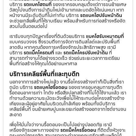
บริการ
รถแบคโฮถมที่
ของเราครอบคลุมตั้งแต่การขนย้ายเศษ
วัสดุไปจนถึงการนำดินใหม่เข้ามาเทและบดอัดให้แน่นหนา หาก
หน้างานมีระดับดินที่ไม่เท่ากัน บริการ
รถแบคโฮปรับหน้าดิน
จะช่วยเกลี่ยพื้นที่ให้ราบเรียบ พร้อมสำหรับการก่อสร้างหรือจัด
สวนในขั้นตอนต่อไป
เรารับจบทุกปัญหาเรื่องที่ดินด้วยบริการ
แบคโฮรับเหมาถมที่
แบบครบวงจร ซึ่งรวมถึงการจัดการดินสไลด์และปรับพื้นที่
ลาดชัน หากคุณต้องการเครื่องจักรประสิทธิภาพสูง เรามี
บริการ
รถแม็คโครถมที่
และ
รถแม็คโครปรับหน้าดิน
ที่
สามารถทำงานได้อย่างรวดเร็ว ช่วยร่นระยะเวลาการเตรียม
พื้นที่ก่อสร้างให้คุณได้อย่างมหาศาล
บริการเคลียร์พื้นที่และทุบตึก
นอกจากการสร้างใหม่แล้ว งานรื้อโครงสร้างเก่าก็เป็นสิ่งที่เรา
ถนัด บริการ
รถแบคโฮรื้อถอน
ของเราครอบคลุมการทุบตึก
รื้อถอนอาคารเก่า โกดัง หรือสิ่งปลูกสร้างที่ไม่ได้ใช้งานแล้ว เรา
ทำงานด้วยความระมัดระวังเพื่อไม่ให้กระทบต่อโครงสร้างข้าง
เคียงและผู้อยู่อาศัยในบริเวณใกล้เคียง พร้อมทั้งมีบริการ
เคลียร์พื้นที่ ขนย้ายเศษปูนและขยะก่อสร้างออกจากไซต์งานจน
สะอาด
เพื่อให้มั่นใจว่างานรื้อถอนจะเป็นไปอย่างปลอดภัย เรามี
เครื่องจักรเฉพาะทางอย่าง
รถแม็คโครรื้อถอน
ที่ติดตั้งหัวเจาะ
กระแทกไฮดรอลิก สามารถเจาะทำลายคอนกรีตเสริมเหล็กได้