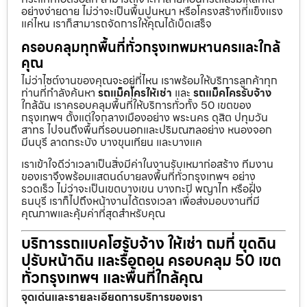
อย่างง่ายดาย ไม่ว่าจะเป็นพื้นปูนหนา หรือโครงสร้างที่แข็งแรง
แค่ไหน เราก็สามารถจัดการให้คุณได้เบ็ดเสร็จ
ครอบคลุมทุกพื้นที่ทั่วกรุงเทพมหานครและใกล้
คุณ
ไม่ว่าไซต์งานของคุณจะอยู่ที่ไหน เราพร้อมให้บริการลูกค้าทุก
ท่านที่กำลังค้นหา
รถแม็คโครให้เช่า
และ
รถแม็คโครรับจ้าง
ใกล้ฉัน เราครอบคลุมพื้นที่ให้บริการทั่วทั้ง 50 เขตของ
กรุงเทพฯ ตั้งแต่ใจกลางเมืองอย่าง พระนคร ดุสิต ปทุมวัน
สาทร ไปจนถึงพื้นที่รอบนอกและปริมณฑลอย่าง หนองจอก
มีนบุรี ลาดกระบัง บางขุนเทียน และบางแค
เราเข้าใจดีว่าเวลาเป็นสิ่งมีค่าในงานรับเหมาก่อสร้าง ทีมงาน
ของเราจึงพร้อมแสตนด์บายลงพื้นที่ทั่วกรุงเทพฯ อย่าง
รวดเร็ว ไม่ว่าจะเป็นเขตบางเขน บางกะปิ พญาไท หรือฝั่ง
ธนบุรี เราก็ไปถึงหน้างานได้ตรงเวลา เพื่อส่งมอบงานที่มี
คุณภาพและคุ้มค่าที่สุดสำหรับคุณ
บริการรถแบคโฮรับจ้าง ให้เช่า ถมที่ ขุดดิน
ปรับหน้าดิน และรื้อถอน ครอบคลุม 50 เขต
ทั่วกรุงเทพฯ และพื้นที่ใกล้คุณ
จุดเด่นและรายละเอียดการบริการของเรา