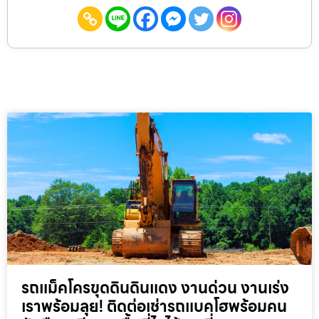
รถแม็คโครขุดดินดินแดง งานด่วน งานเร่ง
เราพร้อมลุย! ติดต่อเช่ารถแบคโฮพร้อมคน