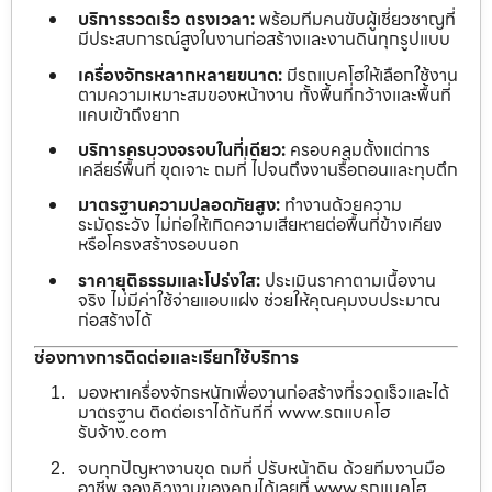
บริการรวดเร็ว ตรงเวลา:
พร้อมทีมคนขับผู้เชี่ยวชาญที่
มีประสบการณ์สูงในงานก่อสร้างและงานดินทุกรูปแบบ
เครื่องจักรหลากหลายขนาด:
มีรถแบคโฮให้เลือกใช้งาน
ตามความเหมาะสมของหน้างาน ทั้งพื้นที่กว้างและพื้นที่
แคบเข้าถึงยาก
บริการครบวงจรจบในที่เดียว:
ครอบคลุมตั้งแต่การ
เคลียร์พื้นที่ ขุดเจาะ ถมที่ ไปจนถึงงานรื้อถอนและทุบตึก
มาตรฐานความปลอดภัยสูง:
ทำงานด้วยความ
ระมัดระวัง ไม่ก่อให้เกิดความเสียหายต่อพื้นที่ข้างเคียง
หรือโครงสร้างรอบนอก
ราคายุติธรรมและโปร่งใส:
ประเมินราคาตามเนื้องาน
จริง ไม่มีค่าใช้จ่ายแอบแฝง ช่วยให้คุณคุมงบประมาณ
ก่อสร้างได้
ช่องทางการติดต่อและเรียกใช้บริการ
มองหาเครื่องจักรหนักเพื่องานก่อสร้างที่รวดเร็วและได้
มาตรฐาน ติดต่อเราได้ทันทีที่ www.รถแบคโฮ
รับจ้าง.com
จบทุกปัญหางานขุด ถมที่ ปรับหน้าดิน ด้วยทีมงานมือ
อาชีพ จองคิวงานของคุณได้เลยที่ www.รถแบคโฮ