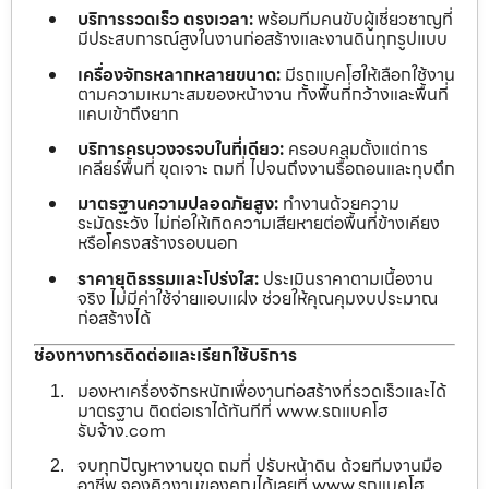
บริการรวดเร็ว ตรงเวลา:
พร้อมทีมคนขับผู้เชี่ยวชาญที่
มีประสบการณ์สูงในงานก่อสร้างและงานดินทุกรูปแบบ
เครื่องจักรหลากหลายขนาด:
มีรถแบคโฮให้เลือกใช้งาน
ตามความเหมาะสมของหน้างาน ทั้งพื้นที่กว้างและพื้นที่
แคบเข้าถึงยาก
บริการครบวงจรจบในที่เดียว:
ครอบคลุมตั้งแต่การ
เคลียร์พื้นที่ ขุดเจาะ ถมที่ ไปจนถึงงานรื้อถอนและทุบตึก
มาตรฐานความปลอดภัยสูง:
ทำงานด้วยความ
ระมัดระวัง ไม่ก่อให้เกิดความเสียหายต่อพื้นที่ข้างเคียง
หรือโครงสร้างรอบนอก
ราคายุติธรรมและโปร่งใส:
ประเมินราคาตามเนื้องาน
จริง ไม่มีค่าใช้จ่ายแอบแฝง ช่วยให้คุณคุมงบประมาณ
ก่อสร้างได้
ช่องทางการติดต่อและเรียกใช้บริการ
มองหาเครื่องจักรหนักเพื่องานก่อสร้างที่รวดเร็วและได้
มาตรฐาน ติดต่อเราได้ทันทีที่ www.รถแบคโฮ
รับจ้าง.com
จบทุกปัญหางานขุด ถมที่ ปรับหน้าดิน ด้วยทีมงานมือ
อาชีพ จองคิวงานของคุณได้เลยที่ www.รถแบคโฮ