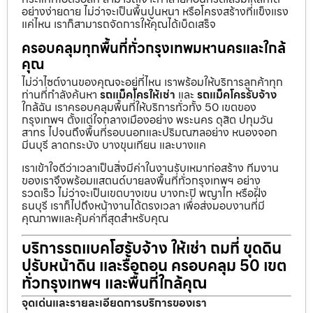
อย่างง่ายดาย ไม่ว่าจะเป็นพื้นปูนหนา หรือโครงสร้างที่แข็งแรง
แค่ไหน เราก็สามารถจัดการให้คุณได้เบ็ดเสร็จ
ครอบคลุมทุกพื้นที่ทั่วกรุงเทพมหานครและใกล้
คุณ
ไม่ว่าไซต์งานของคุณจะอยู่ที่ไหน เราพร้อมให้บริการลูกค้าทุก
ท่านที่กำลังค้นหา
รถแม็คโครให้เช่า
และ
รถแม็คโครรับจ้าง
ใกล้ฉัน เราครอบคลุมพื้นที่ให้บริการทั่วทั้ง 50 เขตของ
กรุงเทพฯ ตั้งแต่ใจกลางเมืองอย่าง พระนคร ดุสิต ปทุมวัน
สาทร ไปจนถึงพื้นที่รอบนอกและปริมณฑลอย่าง หนองจอก
มีนบุรี ลาดกระบัง บางขุนเทียน และบางแค
เราเข้าใจดีว่าเวลาเป็นสิ่งมีค่าในงานรับเหมาก่อสร้าง ทีมงาน
ของเราจึงพร้อมแสตนด์บายลงพื้นที่ทั่วกรุงเทพฯ อย่าง
รวดเร็ว ไม่ว่าจะเป็นเขตบางเขน บางกะปิ พญาไท หรือฝั่ง
ธนบุรี เราก็ไปถึงหน้างานได้ตรงเวลา เพื่อส่งมอบงานที่มี
คุณภาพและคุ้มค่าที่สุดสำหรับคุณ
บริการรถแบคโฮรับจ้าง ให้เช่า ถมที่ ขุดดิน
ปรับหน้าดิน และรื้อถอน ครอบคลุม 50 เขต
ทั่วกรุงเทพฯ และพื้นที่ใกล้คุณ
จุดเด่นและรายละเอียดการบริการของเรา