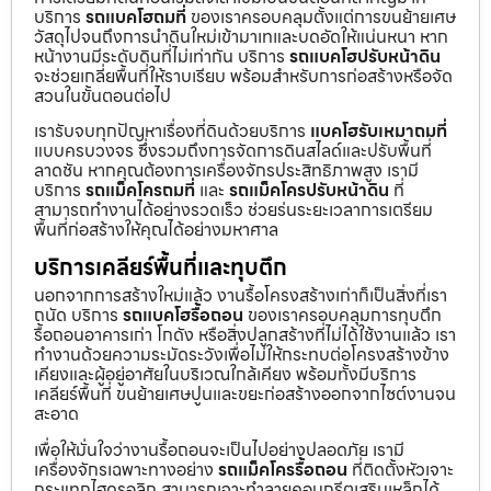
บริการ
รถแบคโฮถมที่
ของเราครอบคลุมตั้งแต่การขนย้ายเศษ
วัสดุไปจนถึงการนำดินใหม่เข้ามาเทและบดอัดให้แน่นหนา หาก
หน้างานมีระดับดินที่ไม่เท่ากัน บริการ
รถแบคโฮปรับหน้าดิน
จะช่วยเกลี่ยพื้นที่ให้ราบเรียบ พร้อมสำหรับการก่อสร้างหรือจัด
สวนในขั้นตอนต่อไป
เรารับจบทุกปัญหาเรื่องที่ดินด้วยบริการ
แบคโฮรับเหมาถมที่
แบบครบวงจร ซึ่งรวมถึงการจัดการดินสไลด์และปรับพื้นที่
ลาดชัน หากคุณต้องการเครื่องจักรประสิทธิภาพสูง เรามี
บริการ
รถแม็คโครถมที่
และ
รถแม็คโครปรับหน้าดิน
ที่
สามารถทำงานได้อย่างรวดเร็ว ช่วยร่นระยะเวลาการเตรียม
พื้นที่ก่อสร้างให้คุณได้อย่างมหาศาล
บริการเคลียร์พื้นที่และทุบตึก
นอกจากการสร้างใหม่แล้ว งานรื้อโครงสร้างเก่าก็เป็นสิ่งที่เรา
ถนัด บริการ
รถแบคโฮรื้อถอน
ของเราครอบคลุมการทุบตึก
รื้อถอนอาคารเก่า โกดัง หรือสิ่งปลูกสร้างที่ไม่ได้ใช้งานแล้ว เรา
ทำงานด้วยความระมัดระวังเพื่อไม่ให้กระทบต่อโครงสร้างข้าง
เคียงและผู้อยู่อาศัยในบริเวณใกล้เคียง พร้อมทั้งมีบริการ
เคลียร์พื้นที่ ขนย้ายเศษปูนและขยะก่อสร้างออกจากไซต์งานจน
สะอาด
เพื่อให้มั่นใจว่างานรื้อถอนจะเป็นไปอย่างปลอดภัย เรามี
เครื่องจักรเฉพาะทางอย่าง
รถแม็คโครรื้อถอน
ที่ติดตั้งหัวเจาะ
กระแทกไฮดรอลิก สามารถเจาะทำลายคอนกรีตเสริมเหล็กได้