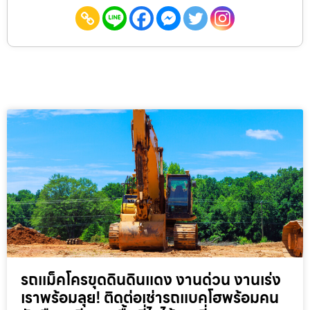
รถแม็คโครขุดดินดินแดง งานด่วน งานเร่ง
เราพร้อมลุย! ติดต่อเช่ารถแบคโฮพร้อมคน