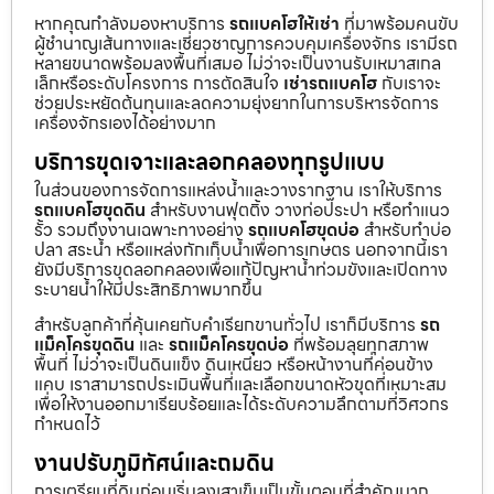
หากคุณกำลังมองหาบริการ
รถแบคโฮให้เช่า
ที่มาพร้อมคนขับ
ผู้ชำนาญเส้นทางและเชี่ยวชาญการควบคุมเครื่องจักร เรามีรถ
หลายขนาดพร้อมลงพื้นที่เสมอ ไม่ว่าจะเป็นงานรับเหมาสเกล
เล็กหรือระดับโครงการ การตัดสินใจ
เช่ารถแบคโฮ
กับเราจะ
ช่วยประหยัดต้นทุนและลดความยุ่งยากในการบริหารจัดการ
เครื่องจักรเองได้อย่างมาก
บริการขุดเจาะและลอกคลองทุกรูปแบบ
ในส่วนของการจัดการแหล่งน้ำและวางรากฐาน เราให้บริการ
รถแบคโฮขุดดิน
สำหรับงานฟุตติ้ง วางท่อประปา หรือทำแนว
รั้ว รวมถึงงานเฉพาะทางอย่าง
รถแบคโฮขุดบ่อ
สำหรับทำบ่อ
ปลา สระน้ำ หรือแหล่งกักเก็บน้ำเพื่อการเกษตร นอกจากนี้เรา
ยังมีบริการขุดลอกคลองเพื่อแก้ปัญหาน้ำท่วมขังและเปิดทาง
ระบายน้ำให้มีประสิทธิภาพมากขึ้น
สำหรับลูกค้าที่คุ้นเคยกับคำเรียกขานทั่วไป เราก็มีบริการ
รถ
แม็คโครขุดดิน
และ
รถแม็คโครขุดบ่อ
ที่พร้อมลุยทุกสภาพ
พื้นที่ ไม่ว่าจะเป็นดินแข็ง ดินเหนียว หรือหน้างานที่ค่อนข้าง
แคบ เราสามารถประเมินพื้นที่และเลือกขนาดหัวขุดที่เหมาะสม
เพื่อให้งานออกมาเรียบร้อยและได้ระดับความลึกตามที่วิศวกร
กำหนดไว้
งานปรับภูมิทัศน์และถมดิน
การเตรียมที่ดินก่อนเริ่มลงเสาเข็มเป็นขั้นตอนที่สำคัญมาก