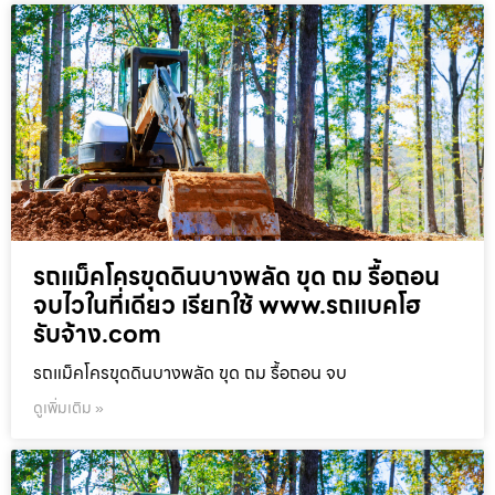
รถแม็คโครขุดดินบางพลัด ขุด ถม รื้อถอน
จบไวในที่เดียว เรียกใช้ www.รถแบคโฮ
รับจ้าง.com
รถแม็คโครขุดดินบางพลัด ขุด ถม รื้อถอน จบ
ดูเพิ่มเติม »