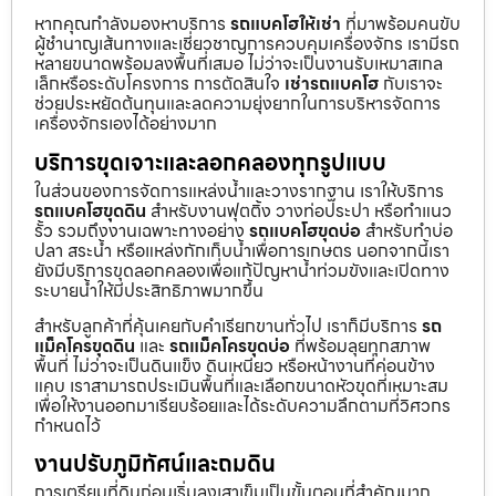
หากคุณกำลังมองหาบริการ
รถแบคโฮให้เช่า
ที่มาพร้อมคนขับ
ผู้ชำนาญเส้นทางและเชี่ยวชาญการควบคุมเครื่องจักร เรามีรถ
หลายขนาดพร้อมลงพื้นที่เสมอ ไม่ว่าจะเป็นงานรับเหมาสเกล
เล็กหรือระดับโครงการ การตัดสินใจ
เช่ารถแบคโฮ
กับเราจะ
ช่วยประหยัดต้นทุนและลดความยุ่งยากในการบริหารจัดการ
เครื่องจักรเองได้อย่างมาก
บริการขุดเจาะและลอกคลองทุกรูปแบบ
ในส่วนของการจัดการแหล่งน้ำและวางรากฐาน เราให้บริการ
รถแบคโฮขุดดิน
สำหรับงานฟุตติ้ง วางท่อประปา หรือทำแนว
รั้ว รวมถึงงานเฉพาะทางอย่าง
รถแบคโฮขุดบ่อ
สำหรับทำบ่อ
ปลา สระน้ำ หรือแหล่งกักเก็บน้ำเพื่อการเกษตร นอกจากนี้เรา
ยังมีบริการขุดลอกคลองเพื่อแก้ปัญหาน้ำท่วมขังและเปิดทาง
ระบายน้ำให้มีประสิทธิภาพมากขึ้น
สำหรับลูกค้าที่คุ้นเคยกับคำเรียกขานทั่วไป เราก็มีบริการ
รถ
แม็คโครขุดดิน
และ
รถแม็คโครขุดบ่อ
ที่พร้อมลุยทุกสภาพ
พื้นที่ ไม่ว่าจะเป็นดินแข็ง ดินเหนียว หรือหน้างานที่ค่อนข้าง
แคบ เราสามารถประเมินพื้นที่และเลือกขนาดหัวขุดที่เหมาะสม
เพื่อให้งานออกมาเรียบร้อยและได้ระดับความลึกตามที่วิศวกร
กำหนดไว้
งานปรับภูมิทัศน์และถมดิน
การเตรียมที่ดินก่อนเริ่มลงเสาเข็มเป็นขั้นตอนที่สำคัญมาก