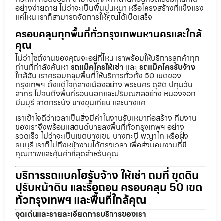
อย่างง่ายดาย ไม่ว่าจะเป็นพื้นปูนหนา หรือโครงสร้างที่แข็งแรง
แค่ไหน เราก็สามารถจัดการให้คุณได้เบ็ดเสร็จ
ครอบคลุมทุกพื้นที่ทั่วกรุงเทพมหานครและใกล้
คุณ
ไม่ว่าไซต์งานของคุณจะอยู่ที่ไหน เราพร้อมให้บริการลูกค้าทุก
ท่านที่กำลังค้นหา
รถแม็คโครให้เช่า
และ
รถแม็คโครรับจ้าง
ใกล้ฉัน เราครอบคลุมพื้นที่ให้บริการทั่วทั้ง 50 เขตของ
กรุงเทพฯ ตั้งแต่ใจกลางเมืองอย่าง พระนคร ดุสิต ปทุมวัน
สาทร ไปจนถึงพื้นที่รอบนอกและปริมณฑลอย่าง หนองจอก
มีนบุรี ลาดกระบัง บางขุนเทียน และบางแค
เราเข้าใจดีว่าเวลาเป็นสิ่งมีค่าในงานรับเหมาก่อสร้าง ทีมงาน
ของเราจึงพร้อมแสตนด์บายลงพื้นที่ทั่วกรุงเทพฯ อย่าง
รวดเร็ว ไม่ว่าจะเป็นเขตบางเขน บางกะปิ พญาไท หรือฝั่ง
ธนบุรี เราก็ไปถึงหน้างานได้ตรงเวลา เพื่อส่งมอบงานที่มี
คุณภาพและคุ้มค่าที่สุดสำหรับคุณ
บริการรถแบคโฮรับจ้าง ให้เช่า ถมที่ ขุดดิน
ปรับหน้าดิน และรื้อถอน ครอบคลุม 50 เขต
ทั่วกรุงเทพฯ และพื้นที่ใกล้คุณ
จุดเด่นและรายละเอียดการบริการของเรา