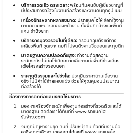
บริการรวดเร็ว ตรงเวลา:
พร้อมทีมคนขับผู้เชี่ยวชาญที่
มีประสบการณ์สูงในงานก่อสร้างและงานดินทุกรูปแบบ
เครื่องจักรหลากหลายขนาด:
มีรถแบคโฮให้เลือกใช้งาน
ตามความเหมาะสมของหน้างาน ทั้งพื้นที่กว้างและพื้นที่
แคบเข้าถึงยาก
บริการครบวงจรจบในที่เดียว:
ครอบคลุมตั้งแต่การ
เคลียร์พื้นที่ ขุดเจาะ ถมที่ ไปจนถึงงานรื้อถอนและทุบตึก
มาตรฐานความปลอดภัยสูง:
ทำงานด้วยความ
ระมัดระวัง ไม่ก่อให้เกิดความเสียหายต่อพื้นที่ข้างเคียง
หรือโครงสร้างรอบนอก
ราคายุติธรรมและโปร่งใส:
ประเมินราคาตามเนื้องาน
จริง ไม่มีค่าใช้จ่ายแอบแฝง ช่วยให้คุณคุมงบประมาณ
ก่อสร้างได้
ช่องทางการติดต่อและเรียกใช้บริการ
มองหาเครื่องจักรหนักเพื่องานก่อสร้างที่รวดเร็วและได้
มาตรฐาน ติดต่อเราได้ทันทีที่ www.รถแบคโฮ
รับจ้าง.com
จบทุกปัญหางานขุด ถมที่ ปรับหน้าดิน ด้วยทีมงานมือ
อาชีพ จองคิวงานของคุณได้เลยที่ www.รถแบคโฮ