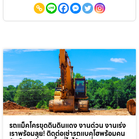
รถแม็คโครขุดดินดินแดง งานด่วน งานเร่ง
เราพร้อมลุย! ติดต่อเช่ารถแบคโฮพร้อมคน