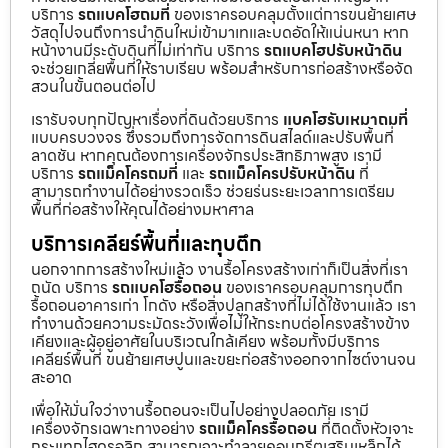
บริการ
รถแบคโฮถมที่
ของเราครอบคลุมตั้งแต่การขนย้ายเศษ
วัสดุไปจนถึงการนำดินใหม่เข้ามาเทและบดอัดให้แน่นหนา หาก
หน้างานมีระดับดินที่ไม่เท่ากัน บริการ
รถแบคโฮปรับหน้าดิน
จะช่วยเกลี่ยพื้นที่ให้ราบเรียบ พร้อมสำหรับการก่อสร้างหรือจัด
สวนในขั้นตอนต่อไป
เรารับจบทุกปัญหาเรื่องที่ดินด้วยบริการ
แบคโฮรับเหมาถมที่
แบบครบวงจร ซึ่งรวมถึงการจัดการดินสไลด์และปรับพื้นที่
ลาดชัน หากคุณต้องการเครื่องจักรประสิทธิภาพสูง เรามี
บริการ
รถแม็คโครถมที่
และ
รถแม็คโครปรับหน้าดิน
ที่
สามารถทำงานได้อย่างรวดเร็ว ช่วยร่นระยะเวลาการเตรียม
พื้นที่ก่อสร้างให้คุณได้อย่างมหาศาล
บริการเคลียร์พื้นที่และทุบตึก
นอกจากการสร้างใหม่แล้ว งานรื้อโครงสร้างเก่าก็เป็นสิ่งที่เรา
ถนัด บริการ
รถแบคโฮรื้อถอน
ของเราครอบคลุมการทุบตึก
รื้อถอนอาคารเก่า โกดัง หรือสิ่งปลูกสร้างที่ไม่ได้ใช้งานแล้ว เรา
ทำงานด้วยความระมัดระวังเพื่อไม่ให้กระทบต่อโครงสร้างข้าง
เคียงและผู้อยู่อาศัยในบริเวณใกล้เคียง พร้อมทั้งมีบริการ
เคลียร์พื้นที่ ขนย้ายเศษปูนและขยะก่อสร้างออกจากไซต์งานจน
สะอาด
เพื่อให้มั่นใจว่างานรื้อถอนจะเป็นไปอย่างปลอดภัย เรามี
เครื่องจักรเฉพาะทางอย่าง
รถแม็คโครรื้อถอน
ที่ติดตั้งหัวเจาะ
กระแทกไฮดรอลิก สามารถเจาะทำลายคอนกรีตเสริมเหล็กได้