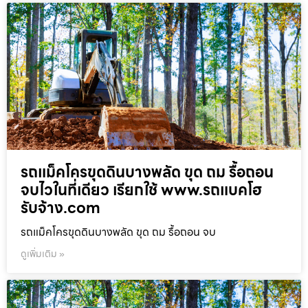
รถแม็คโครขุดดินบางพลัด ขุด ถม รื้อถอน
จบไวในที่เดียว เรียกใช้ www.รถแบคโฮ
รับจ้าง.com
รถแม็คโครขุดดินบางพลัด ขุด ถม รื้อถอน จบ
ดูเพิ่มเติม »