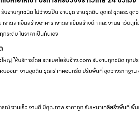
ถแบคโฮให้เช่า บริการครบวงจร ทั่วไทย 24 ชั่วโมง
รับงานทุกชนิด ไม่ว่าจะเป็น งานขุด งานขุดดิน ขุดแร่ ขุดสระ ขุด
น เจาะเสาเข็มสร้างอาคาร เจาะเสาเข็มสร้างตึก และ งานยกวัตถุที่ม
ทุกระดับ ในราคาเป็นกันเอง
ิด
ฮใหญ่ ให้บริการโดย รถแบคโฮรับจ้าง.com รับงานทุกชนิด ทุกป
นองนา งานขุดดิน ขุดแร่ เทคอนกรีต ปรับพื้นที่ ขุดวางรากฐาน ข
 งานเร็ว งานดี มีคุณภาพ ราคาถูก รับเหมาเคลียริ่งพื้นที่ พื้นท