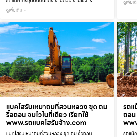
รถแม็คโครขุดดินดินแดง งานด่วน งานเร่ง เร
ดูเพิ่มเต
ดูเพิ่มเติม »
แบคโฮรับเหมาถมที่สวนหลวง ขุด ถม
รถแม
รื้อถอน จบไวในที่เดียว เรียกใช้
ถอน 
www.รถแบคโฮรับจ้าง.com
www
แบคโฮรับเหมาถมที่สวนหลวง ขุด ถม รื้อถอน
รถแม็ค