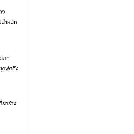
วาง
ีน้ำหนัก
ระเภท
ุดฟุตติ้ง
ี่รกร้าง