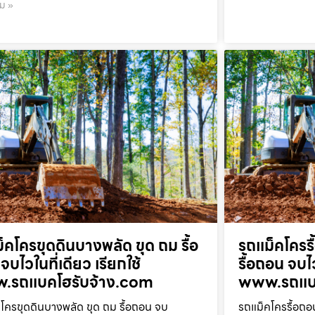
ิม »
็คโครขุดดินบางพลัด ขุด ถม รื้อ
รถแม็คโครร
จบไวในที่เดียว เรียกใช้
รื้อถอน จบไว
.รถแบคโฮรับจ้าง.com
www.รถแบค
โครขุดดินบางพลัด ขุด ถม รื้อถอน จบ
รถแม็คโครรื้อถอ