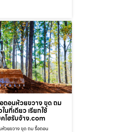
ื้อถอนห้วยขวาง ขุด ถม
ในที่เดียว เรียกใช้
โฮรับจ้าง.com
นห้วยขวาง ขุด ถม รื้อถอน