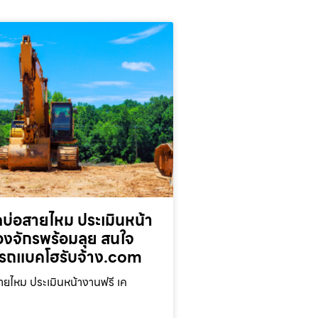
บ่อสายไหม ประเมินหน้า
่องจักรพร้อมลุย สนใจ
รถแบคโฮรับจ้าง.com
ยไหม ประเมินหน้างานฟรี เค