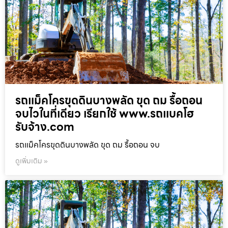
รถแม็คโครขุดดินบางพลัด ขุด ถม รื้อถอน
จบไวในที่เดียว เรียกใช้ www.รถแบคโฮ
รับจ้าง.com
รถแม็คโครขุดดินบางพลัด ขุด ถม รื้อถอน จบ
ดูเพิ่มเติม »