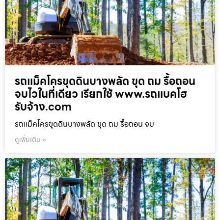
รถแม็คโครขุดดินบางพลัด ขุด ถม รื้อถอน
จบไวในที่เดียว เรียกใช้ www.รถแบคโฮ
รับจ้าง.com
รถแม็คโครขุดดินบางพลัด ขุด ถม รื้อถอน จบ
ดูเพิ่มเติม »