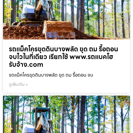
รถแม็คโครขุดดินบางพลัด ขุด ถม รื้อถอน
จบไวในที่เดียว เรียกใช้ www.รถแบคโฮ
รับจ้าง.com
รถแม็คโครขุดดินบางพลัด ขุด ถม รื้อถอน จบ
ดูเพิ่มเติม »