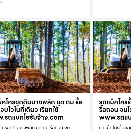
ิม »
็คโครขุดดินบางพลัด ขุด ถม รื้อ
รถแม็คโครร
จบไวในที่เดียว เรียกใช้
รื้อถอน จบไว
.รถแบคโฮรับจ้าง.com
www.รถแบค
โครขุดดินบางพลัด ขุด ถม รื้อถอน จบ
รถแม็คโครรื้อถอ