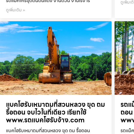
รถแม็คโครขุดดินดินแดง งานด่วน งานเร่ง เร
ดูเพิ่มเต
ดูเพิ่มเติม »
แบคโฮรับเหมาถมที่สวนหลวง ขุด ถม
รถแม
รื้อถอน จบไวในที่เดียว เรียกใช้
ถอน 
www.รถแบคโฮรับจ้าง.com
www
แบคโฮรับเหมาถมที่สวนหลวง ขุด ถม รื้อถอน
รถแม็ค