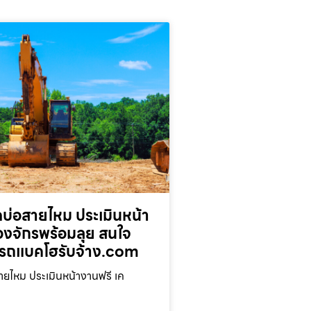
บ่อสายไหม ประเมินหน้า
่องจักรพร้อมลุย สนใจ
รถแบคโฮรับจ้าง.com
ยไหม ประเมินหน้างานฟรี เค