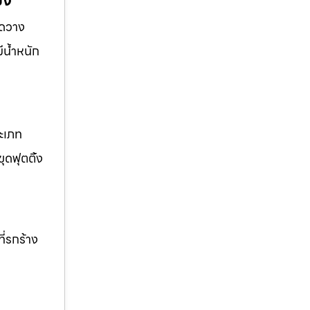
มง
ุดวาง
ีน้ำหนัก
ระเภท
ุดฟุตติ้ง
ี่รกร้าง