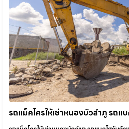
รถแม็คโครให้เช่าหนองบัวลำภู รถแบค