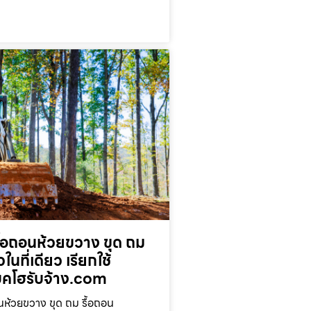
ื้อถอนห้วยขวาง ขุด ถม
ในที่เดียว เรียกใช้
โฮรับจ้าง.com
นห้วยขวาง ขุด ถม รื้อถอน