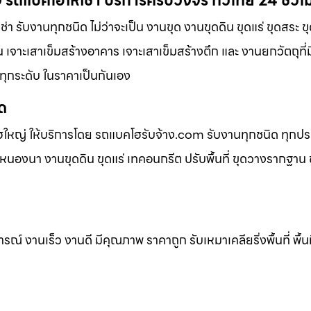
 รถแบคโฮให้เช่า บริการครบวงจร ทั่วไทย 24 ชั่วโ
า รับงานทุกชนิด ไม่ว่าจะเป็น งานขุด งานขุดดิน ขุดแร่ ขุดสระ ข
น เจาะเสาเข็มสร้างอาคาร เจาะเสาเข็มสร้างตึก และ งานยกวัตถุที่ม
ทุกระดับ ในราคาเป็นกันเอง
ิด
ฮใหญ่ ให้บริการโดย รถแบคโฮรับจ้าง.com รับงานทุกชนิด ทุกป
นองนา งานขุดดิน ขุดแร่ เทคอนกรีต ปรับพื้นที่ ขุดวางรากฐาน ข
 งานเร็ว งานดี มีคุณภาพ ราคาถูก รับเหมาเคลียริ่งพื้นที่ พื้นท