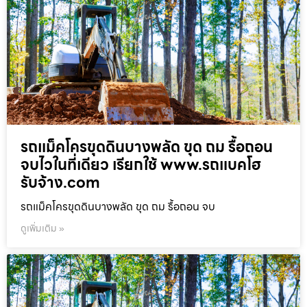
รถแม็คโครขุดดินบางพลัด ขุด ถม รื้อถอน
จบไวในที่เดียว เรียกใช้ www.รถแบคโฮ
รับจ้าง.com
รถแม็คโครขุดดินบางพลัด ขุด ถม รื้อถอน จบ
ดูเพิ่มเติม »