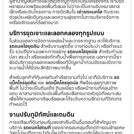
ผู้ชำนาญเส้นทางและเชี่ยวชาญการควบคุมเครื่องจักร เรามีรถ
หลายขนาดพร้อมลงพื้นที่เสมอ ไม่ว่าจะเป็นงานรับเหมาสเกล
เล็กหรือระดับโครงการ การตัดสินใจ
เช่ารถแบคโฮ
กับเราจะ
ช่วยประหยัดต้นทุนและลดความยุ่งยากในการบริหารจัดการ
เครื่องจักรเองได้อย่างมาก
บริการขุดเจาะและลอกคลองทุกรูปแบบ
ในส่วนของการจัดการแหล่งน้ำและวางรากฐาน เราให้บริการ
รถแบคโฮขุดดิน
สำหรับงานฟุตติ้ง วางท่อประปา หรือทำแนว
รั้ว รวมถึงงานเฉพาะทางอย่าง
รถแบคโฮขุดบ่อ
สำหรับทำบ่อ
ปลา สระน้ำ หรือแหล่งกักเก็บน้ำเพื่อการเกษตร นอกจากนี้เรา
ยังมีบริการขุดลอกคลองเพื่อแก้ปัญหาน้ำท่วมขังและเปิดทาง
ระบายน้ำให้มีประสิทธิภาพมากขึ้น
สำหรับลูกค้าที่คุ้นเคยกับคำเรียกขานทั่วไป เราก็มีบริการ
รถ
แม็คโครขุดดิน
และ
รถแม็คโครขุดบ่อ
ที่พร้อมลุยทุกสภาพ
พื้นที่ ไม่ว่าจะเป็นดินแข็ง ดินเหนียว หรือหน้างานที่ค่อนข้าง
แคบ เราสามารถประเมินพื้นที่และเลือกขนาดหัวขุดที่เหมาะสม
เพื่อให้งานออกมาเรียบร้อยและได้ระดับความลึกตามที่วิศวกร
กำหนดไว้
งานปรับภูมิทัศน์และถมดิน
การเตรียมที่ดินก่อนเริ่มลงเสาเข็มเป็นขั้นตอนที่สำคัญมาก
บริการ
รถแบคโฮถมที่
ของเราครอบคลุมตั้งแต่การขนย้ายเศษ
วัสดุไปจนถึงการนำดินใหม่เข้ามาเทและบดอัดให้แน่นหนา หาก