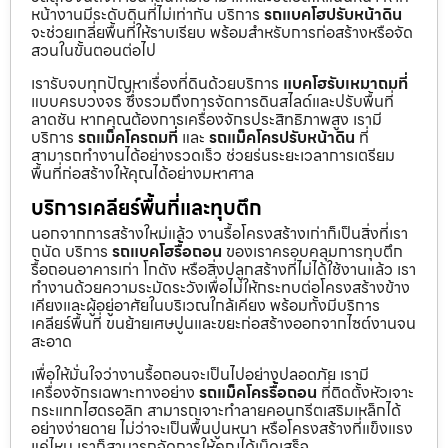
หน้างานมีระดับดินที่ไม่เท่ากัน บริการ
รถแบคโฮปรับหน้าดิน
จะช่วยเกลี่ยพื้นที่ให้ราบเรียบ พร้อมสำหรับการก่อสร้างหรือจัด
สวนในขั้นตอนต่อไป
เรารับจบทุกปัญหาเรื่องที่ดินด้วยบริการ
แบคโฮรับเหมาถมที่
แบบครบวงจร ซึ่งรวมถึงการจัดการดินสไลด์และปรับพื้นที่
ลาดชัน หากคุณต้องการเครื่องจักรประสิทธิภาพสูง เรามี
บริการ
รถแม็คโครถมที่
และ
รถแม็คโครปรับหน้าดิน
ที่
สามารถทำงานได้อย่างรวดเร็ว ช่วยร่นระยะเวลาการเตรียม
พื้นที่ก่อสร้างให้คุณได้อย่างมหาศาล
บริการเคลียร์พื้นที่และทุบตึก
นอกจากการสร้างใหม่แล้ว งานรื้อโครงสร้างเก่าก็เป็นสิ่งที่เรา
ถนัด บริการ
รถแบคโฮรื้อถอน
ของเราครอบคลุมการทุบตึก
รื้อถอนอาคารเก่า โกดัง หรือสิ่งปลูกสร้างที่ไม่ได้ใช้งานแล้ว เรา
ทำงานด้วยความระมัดระวังเพื่อไม่ให้กระทบต่อโครงสร้างข้าง
เคียงและผู้อยู่อาศัยในบริเวณใกล้เคียง พร้อมทั้งมีบริการ
เคลียร์พื้นที่ ขนย้ายเศษปูนและขยะก่อสร้างออกจากไซต์งานจน
สะอาด
เพื่อให้มั่นใจว่างานรื้อถอนจะเป็นไปอย่างปลอดภัย เรามี
เครื่องจักรเฉพาะทางอย่าง
รถแม็คโครรื้อถอน
ที่ติดตั้งหัวเจาะ
กระแทกไฮดรอลิก สามารถเจาะทำลายคอนกรีตเสริมเหล็กได้
อย่างง่ายดาย ไม่ว่าจะเป็นพื้นปูนหนา หรือโครงสร้างที่แข็งแรง
แค่ไหน เราก็สามารถจัดการให้คุณได้เบ็ดเสร็จ