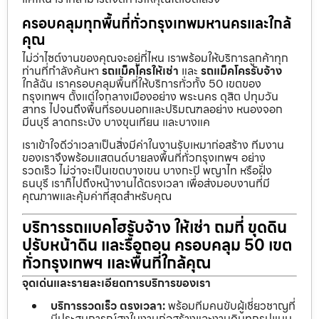
ครอบคลุมทุกพื้นที่ทั่วกรุงเทพมหานครและใกล้
คุณ
ไม่ว่าไซต์งานของคุณจะอยู่ที่ไหน เราพร้อมให้บริการลูกค้าทุก
ท่านที่กำลังค้นหา
รถแม็คโครให้เช่า
และ
รถแม็คโครรับจ้าง
ใกล้ฉัน เราครอบคลุมพื้นที่ให้บริการทั่วทั้ง 50 เขตของ
กรุงเทพฯ ตั้งแต่ใจกลางเมืองอย่าง พระนคร ดุสิต ปทุมวัน
สาทร ไปจนถึงพื้นที่รอบนอกและปริมณฑลอย่าง หนองจอก
มีนบุรี ลาดกระบัง บางขุนเทียน และบางแค
เราเข้าใจดีว่าเวลาเป็นสิ่งมีค่าในงานรับเหมาก่อสร้าง ทีมงาน
ของเราจึงพร้อมแสตนด์บายลงพื้นที่ทั่วกรุงเทพฯ อย่าง
รวดเร็ว ไม่ว่าจะเป็นเขตบางเขน บางกะปิ พญาไท หรือฝั่ง
ธนบุรี เราก็ไปถึงหน้างานได้ตรงเวลา เพื่อส่งมอบงานที่มี
คุณภาพและคุ้มค่าที่สุดสำหรับคุณ
บริการรถแบคโฮรับจ้าง ให้เช่า ถมที่ ขุดดิน
ปรับหน้าดิน และรื้อถอน ครอบคลุม 50 เขต
ทั่วกรุงเทพฯ และพื้นที่ใกล้คุณ
จุดเด่นและรายละเอียดการบริการของเรา
บริการรวดเร็ว ตรงเวลา:
พร้อมทีมคนขับผู้เชี่ยวชาญที่
มีประสบการณ์สูงในงานก่อสร้างและงานดินทุกรูปแบบ