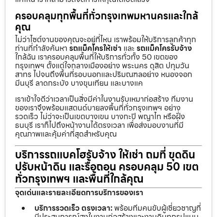
ครอบคลุมทุกพื้นที่ทั่วกรุงเทพมหานครและใกล้
คุณ
ไม่ว่าไซต์งานของคุณจะอยู่ที่ไหน เราพร้อมให้บริการลูกค้าทุก
ท่านที่กำลังค้นหา
รถแม็คโครให้เช่า
และ
รถแม็คโครรับจ้าง
ใกล้ฉัน เราครอบคลุมพื้นที่ให้บริการทั่วทั้ง 50 เขตของ
กรุงเทพฯ ตั้งแต่ใจกลางเมืองอย่าง พระนคร ดุสิต ปทุมวัน
สาทร ไปจนถึงพื้นที่รอบนอกและปริมณฑลอย่าง หนองจอก
มีนบุรี ลาดกระบัง บางขุนเทียน และบางแค
เราเข้าใจดีว่าเวลาเป็นสิ่งมีค่าในงานรับเหมาก่อสร้าง ทีมงาน
ของเราจึงพร้อมแสตนด์บายลงพื้นที่ทั่วกรุงเทพฯ อย่าง
รวดเร็ว ไม่ว่าจะเป็นเขตบางเขน บางกะปิ พญาไท หรือฝั่ง
ธนบุรี เราก็ไปถึงหน้างานได้ตรงเวลา เพื่อส่งมอบงานที่มี
คุณภาพและคุ้มค่าที่สุดสำหรับคุณ
บริการรถแบคโฮรับจ้าง ให้เช่า ถมที่ ขุดดิน
ปรับหน้าดิน และรื้อถอน ครอบคลุม 50 เขต
ทั่วกรุงเทพฯ และพื้นที่ใกล้คุณ
จุดเด่นและรายละเอียดการบริการของเรา
บริการรวดเร็ว ตรงเวลา:
พร้อมทีมคนขับผู้เชี่ยวชาญที่
มีประสบการณ์สูงในงานก่อสร้างและงานดินทุกรูปแบบ