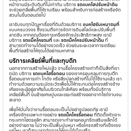
หน้างานมีระดับดินที่ไม่เท่ากัน บริการ
รถแบคโฮปรับหน้าดิน
จะช่วยเกลี่ยพื้นที่ให้ราบเรียบ พร้อมสำหรับการก่อสร้างหรือจัด
สวนในขั้นตอนต่อไป
เรารับจบทุกปัญหาเรื่องที่ดินด้วยบริการ
แบคโฮรับเหมาถมที่
แบบครบวงจร ซึ่งรวมถึงการจัดการดินสไลด์และปรับพื้นที่
ลาดชัน หากคุณต้องการเครื่องจักรประสิทธิภาพสูง เรามี
บริการ
รถแม็คโครถมที่
และ
รถแม็คโครปรับหน้าดิน
ที่
สามารถทำงานได้อย่างรวดเร็ว ช่วยร่นระยะเวลาการเตรียม
พื้นที่ก่อสร้างให้คุณได้อย่างมหาศาล
บริการเคลียร์พื้นที่และทุบตึก
นอกจากการสร้างใหม่แล้ว งานรื้อโครงสร้างเก่าก็เป็นสิ่งที่เรา
ถนัด บริการ
รถแบคโฮรื้อถอน
ของเราครอบคลุมการทุบตึก
รื้อถอนอาคารเก่า โกดัง หรือสิ่งปลูกสร้างที่ไม่ได้ใช้งานแล้ว เรา
ทำงานด้วยความระมัดระวังเพื่อไม่ให้กระทบต่อโครงสร้างข้าง
เคียงและผู้อยู่อาศัยในบริเวณใกล้เคียง พร้อมทั้งมีบริการ
เคลียร์พื้นที่ ขนย้ายเศษปูนและขยะก่อสร้างออกจากไซต์งานจน
สะอาด
เพื่อให้มั่นใจว่างานรื้อถอนจะเป็นไปอย่างปลอดภัย เรามี
เครื่องจักรเฉพาะทางอย่าง
รถแม็คโครรื้อถอน
ที่ติดตั้งหัวเจาะ
กระแทกไฮดรอลิก สามารถเจาะทำลายคอนกรีตเสริมเหล็กได้
อย่างง่ายดาย ไม่ว่าจะเป็นพื้นปูนหนา หรือโครงสร้างที่แข็งแรง
แค่ไหน เราก็สามารถจัดการให้คุณได้เบ็ดเสร็จ