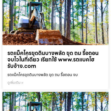
รถแม็คโครขุดดินบางพลัด ขุด ถม รื้อถอน
จบไวในที่เดียว เรียกใช้ www.รถแบคโฮ
รับจ้าง.com
รถแม็คโครขุดดินบางพลัด ขุด ถม รื้อถอน จบ
ดูเพิ่มเติม »