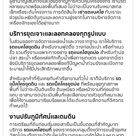
ผู้ชำนาญเส้นทางและเชี่ยวชาญการควบคุมเครื่องจักร เรามีรถ
หลายขนาดพร้อมลงพื้นที่เสมอ ไม่ว่าจะเป็นงานรับเหมาสเกล
เล็กหรือระดับโครงการ การตัดสินใจ
เช่ารถแบคโฮ
กับเราจะ
ช่วยประหยัดต้นทุนและลดความยุ่งยากในการบริหารจัดการ
เครื่องจักรเองได้อย่างมาก
บริการขุดเจาะและลอกคลองทุกรูปแบบ
ในส่วนของการจัดการแหล่งน้ำและวางรากฐาน เราให้บริการ
รถแบคโฮขุดดิน
สำหรับงานฟุตติ้ง วางท่อประปา หรือทำแนว
รั้ว รวมถึงงานเฉพาะทางอย่าง
รถแบคโฮขุดบ่อ
สำหรับทำบ่อ
ปลา สระน้ำ หรือแหล่งกักเก็บน้ำเพื่อการเกษตร นอกจากนี้เรา
ยังมีบริการขุดลอกคลองเพื่อแก้ปัญหาน้ำท่วมขังและเปิดทาง
ระบายน้ำให้มีประสิทธิภาพมากขึ้น
สำหรับลูกค้าที่คุ้นเคยกับคำเรียกขานทั่วไป เราก็มีบริการ
รถ
แม็คโครขุดดิน
และ
รถแม็คโครขุดบ่อ
ที่พร้อมลุยทุกสภาพ
พื้นที่ ไม่ว่าจะเป็นดินแข็ง ดินเหนียว หรือหน้างานที่ค่อนข้าง
แคบ เราสามารถประเมินพื้นที่และเลือกขนาดหัวขุดที่เหมาะสม
เพื่อให้งานออกมาเรียบร้อยและได้ระดับความลึกตามที่วิศวกร
กำหนดไว้
งานปรับภูมิทัศน์และถมดิน
การเตรียมที่ดินก่อนเริ่มลงเสาเข็มเป็นขั้นตอนที่สำคัญมาก
บริการ
รถแบคโฮถมที่
ของเราครอบคลุมตั้งแต่การขนย้ายเศษ
วัสดุไปจนถึงการนำดินใหม่เข้ามาเทและบดอัดให้แน่นหนา หาก