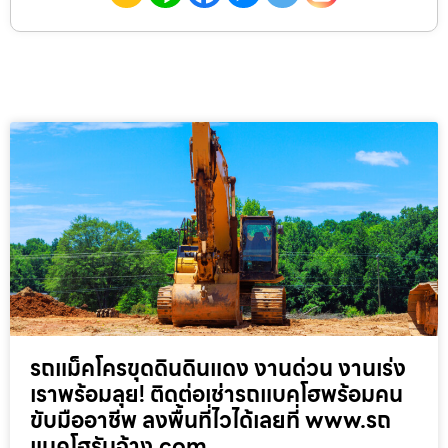
รถแม็คโครขุดดินดินแดง งานด่วน งานเร่ง
เราพร้อมลุย! ติดต่อเช่ารถแบคโฮพร้อมคน
ขับมืออาชีพ ลงพื้นที่ไวได้เลยที่ www.รถ
แบคโฮรับจ้าง.com