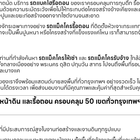
เราถนัด บริการ
รถแบคโฮรื้อถอน
ของเราครอบคลุมการทุบตึก รื้
งานด้วยความระมัดระวังเพื่อไม่ให้กระทบต่อโครงสร้างข้างเคียงและผู
ายเศษปูนและขยะก่อสร้างออกจากไซต์งานจนสะอาด
ื่องจักรเฉพาะทางอย่าง
รถแม็คโครรื้อถอน
ที่ติดตั้งหัวเจาะกระแ
จะเป็นพื้นปูนหนา หรือโครงสร้างที่แข็งแรงแค่ไหน เราก็สามารถจ
กท่านที่กำลังค้นหา
รถแม็คโครให้เช่า
และ
รถแม็คโครรับจ้าง
ใกล้
แต่ใจกลางเมืองอย่าง พระนคร ดุสิต ปทุมวัน สาทร ไปจนถึงพื้นที่
และบางแค
นของเราจึงพร้อมแสตนด์บายลงพื้นที่ทั่วกรุงเทพฯ อย่างรวดเร็ว ไม
นได้ตรงเวลา เพื่อส่งมอบงานที่มีคุณภาพและคุ้มค่าที่สุดสำหรับค
ับหน้าดิน และรื้อถอน ครอบคลุม 50 เขตทั่วกรุงเทพ
ที่มีประสบการณ์สูงในงานก่อสร้างและงานดินทุกรูปแบบ
านตามความเหมาะสมของหน้างาน ทั้งพื้นที่กว้างและพื้นที่แคบเข้