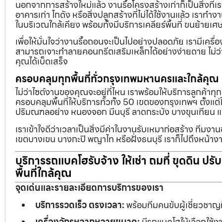
นอกจากการสร้างใหม่แล้ว งานรื้อโครงสร้างเก่าก็เป็นสิ่งที่
อาคารเก่า โกดัง หรือสิ่งปลูกสร้างที่ไม่ได้ใช้งานแล้ว เราทำ
ในบริเวณใกล้เคียง พร้อมทั้งมีบริการเคลียร์พื้นที่ ขนย้
เพื่อให้มั่นใจว่างานรื้อถอนจะเป็นไปอย่างปลอดภัย เรามีเคร
สามารถเจาะทำลายคอนกรีตเสริมเหล็กได้อย่างง่ายดาย ไม่ว่า
คุณได้เบ็ดเสร็จ
ครอบคลุมทุกพื้นที่ทั่วกรุงเทพมหานครและใกล้คุณ
ไม่ว่าไซต์งานของคุณจะอยู่ที่ไหน เราพร้อมให้บริการลูกค้าทุ
ครอบคลุมพื้นที่ให้บริการทั่วทั้ง 50 เขตของกรุงเทพฯ ตั้ง
ปริมณฑลอย่าง หนองจอก มีนบุรี ลาดกระบัง บางขุนเทียน 
เราเข้าใจดีว่าเวลาเป็นสิ่งมีค่าในงานรับเหมาก่อสร้าง ทีมงา
เขตบางเขน บางกะปิ พญาไท หรือฝั่งธนบุรี เราก็ไปถึงหน้างา
บริการรถแบคโฮรับจ้าง ให้เช่า ถมที่ ขุดดิน ปร
พื้นที่ใกล้คุณ
จุดเด่นและรายละเอียดการบริการของเรา
บริการรวดเร็ว ตรงเวลา:
พร้อมทีมคนขับผู้เชี่ยวชาญ
เครื่องจักรหลากหลายขนาด:
มีรถแบคโฮให้เลือกใช้ง