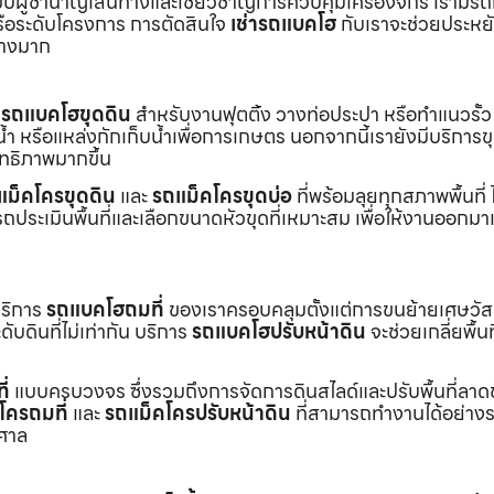
ับผู้ชำนาญเส้นทางและเชี่ยวชาญการควบคุมเครื่องจักร เรามีร
หรือระดับโครงการ การตัดสินใจ
เช่ารถแบคโฮ
กับเราจะช่วยประหยั
่างมาก
ร
รถแบคโฮขุดดิน
สำหรับงานฟุตติ้ง วางท่อประปา หรือทำแนวรั้ว
ำ หรือแหล่งกักเก็บน้ำเพื่อการเกษตร นอกจากนี้เรายังมีบริการ
ิทธิภาพมากขึ้น
แม็คโครขุดดิน
และ
รถแม็คโครขุดบ่อ
ที่พร้อมลุยทุกสภาพพื้นที่ ไ
ถประเมินพื้นที่และเลือกขนาดหัวขุดที่เหมาะสม เพื่อให้งานออกมา
บริการ
รถแบคโฮถมที่
ของเราครอบคลุมตั้งแต่การขนย้ายเศษวัส
บดินที่ไม่เท่ากัน บริการ
รถแบคโฮปรับหน้าดิน
จะช่วยเกลี่ยพื้นท
ี่
แบบครบวงจร ซึ่งรวมถึงการจัดการดินสไลด์และปรับพื้นที่ลาด
โครถมที่
และ
รถแม็คโครปรับหน้าดิน
ที่สามารถทำงานได้อย่างร
าศาล