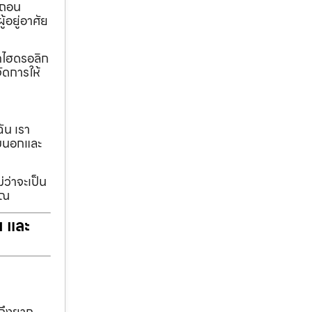
อถอน
้อยู่อาศัย
ทกไฮดรอลิก
ัดการให้
ฉัน เรา
รอบนอกและ
่ว่าจะเป็น
ุณ
ฯ และ
าถึงยาก