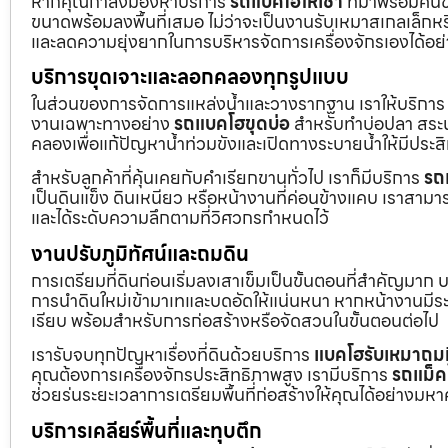
หากคุณกำลังมองหาบริการ
รถแบคโฮให้เช่า
ที่มาพร้อมคนข
ขนาดพร้อมลงพื้นที่เสมอ ไม่ว่าจะเป็นงานรับเหมาสเกลเล็ก
และลดความยุ่งยากในการบริหารจัดการเครื่องจักรเองได้อย
บริการขุดเจาะและลอกคลองทุกรูปแบบ
ในส่วนของการจัดการแหล่งน้ำและวางรากฐาน เราให้บริกา
งานเฉพาะทางอย่าง
รถแบคโฮขุดบ่อ
สำหรับทำบ่อปลา สระน้
คลองเพื่อแก้ปัญหาน้ำท่วมขังและเปิดทางระบายน้ำให้มีประส
สำหรับลูกค้าที่คุ้นเคยกับคำเรียกขานทั่วไป เราก็มีบริการ
รถ
เป็นดินแข็ง ดินเหนียว หรือหน้างานที่ค่อนข้างแคบ เราสามาร
และได้ระดับความลึกตามที่วิศวกรกำหนดไว้
งานปรับภูมิทัศน์และถมดิน
การเตรียมที่ดินก่อนเริ่มลงเสาเข็มเป็นขั้นตอนที่สำคัญมาก 
การนำดินใหม่เข้ามาเทและบดอัดให้แน่นหนา หากหน้างานมีระดั
เรียบ พร้อมสำหรับการก่อสร้างหรือจัดสวนในขั้นตอนต่อไป
เรารับจบทุกปัญหาเรื่องที่ดินด้วยบริการ
แบคโฮรับเหมาถมท
คุณต้องการเครื่องจักรประสิทธิภาพสูง เรามีบริการ
รถแม็ค
ช่วยร่นระยะเวลาการเตรียมพื้นที่ก่อสร้างให้คุณได้อย่างมห
บริการเคลียร์พื้นที่และทุบตึก