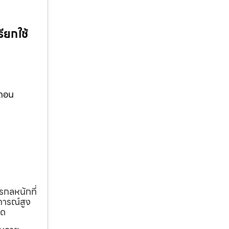
ียกใช้
อถอน
รกลหนักที่
การณ์สูง
ุด