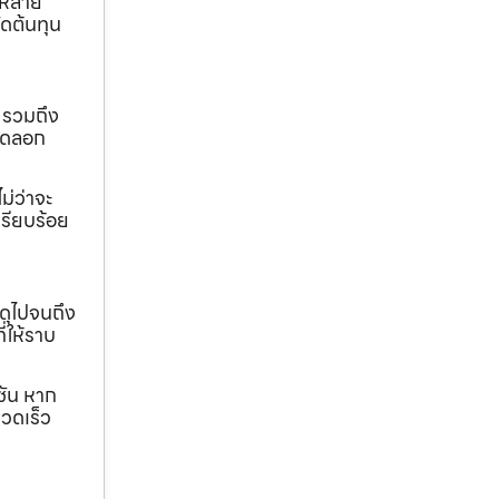
ถหลาย
ดต้นทุน
 รวมถึง
ขุดลอก
ม่ว่าจะ
เรียบร้อย
ดุไปจนถึง
ี่ให้ราบ
ชัน หาก
วดเร็ว