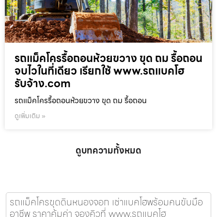
รถแม็คโครรื้อถอนห้วยขวาง ขุด ถม รื้อถอน
จบไวในที่เดียว เรียกใช้ www.รถแบคโฮ
รับจ้าง.com
รถแม็คโครรื้อถอนห้วยขวาง ขุด ถม รื้อถอน
ดูเพิ่มเติม »
ดูบทความทั้งหมด
รถแม็คโครขุดดินหนองจอก เช่าแบคโฮพร้อมคนขับมือ
อาชีพ ราคาคุ้มค่า จองคิวที่ www.รถแบคโฮ