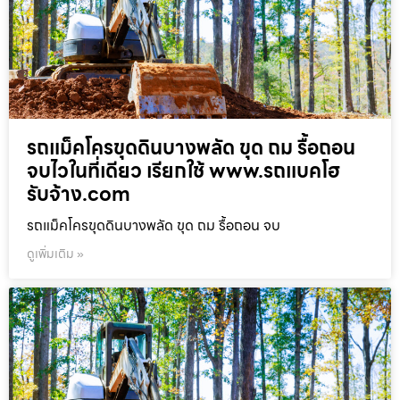
รถแม็คโครขุดดินบางพลัด ขุด ถม รื้อถอน
จบไวในที่เดียว เรียกใช้ www.รถแบคโฮ
รับจ้าง.com
รถแม็คโครขุดดินบางพลัด ขุด ถม รื้อถอน จบ
ดูเพิ่มเติม »