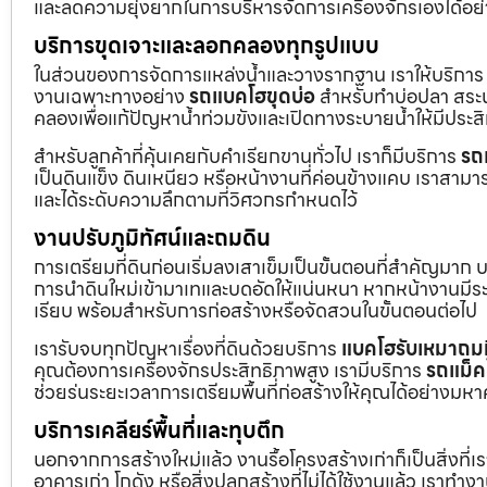
และลดความยุ่งยากในการบริหารจัดการเครื่องจักรเองได้อย
บริการขุดเจาะและลอกคลองทุกรูปแบบ
ในส่วนของการจัดการแหล่งน้ำและวางรากฐาน เราให้บริกา
งานเฉพาะทางอย่าง
รถแบคโฮขุดบ่อ
สำหรับทำบ่อปลา สระน้
คลองเพื่อแก้ปัญหาน้ำท่วมขังและเปิดทางระบายน้ำให้มีประส
สำหรับลูกค้าที่คุ้นเคยกับคำเรียกขานทั่วไป เราก็มีบริการ
รถ
เป็นดินแข็ง ดินเหนียว หรือหน้างานที่ค่อนข้างแคบ เราสามาร
และได้ระดับความลึกตามที่วิศวกรกำหนดไว้
งานปรับภูมิทัศน์และถมดิน
การเตรียมที่ดินก่อนเริ่มลงเสาเข็มเป็นขั้นตอนที่สำคัญมาก 
การนำดินใหม่เข้ามาเทและบดอัดให้แน่นหนา หากหน้างานมีระดั
เรียบ พร้อมสำหรับการก่อสร้างหรือจัดสวนในขั้นตอนต่อไป
เรารับจบทุกปัญหาเรื่องที่ดินด้วยบริการ
แบคโฮรับเหมาถมท
คุณต้องการเครื่องจักรประสิทธิภาพสูง เรามีบริการ
รถแม็ค
ช่วยร่นระยะเวลาการเตรียมพื้นที่ก่อสร้างให้คุณได้อย่างมห
บริการเคลียร์พื้นที่และทุบตึก
นอกจากการสร้างใหม่แล้ว งานรื้อโครงสร้างเก่าก็เป็นสิ่งที่
อาคารเก่า โกดัง หรือสิ่งปลูกสร้างที่ไม่ได้ใช้งานแล้ว เราทำ