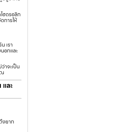
ทกไฮดรอลิก
ัดการให้
ฉัน เรา
รอบนอกและ
่ว่าจะเป็น
ุณ
ฯ และ
าถึงยาก