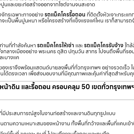
ายเศษปูนและขยะก่อสร้างออกจากไซต์งานจนสะอาด
ื่องจักรเฉพาะทางอย่าง
รถแม็คโครรื้อถอน
ที่ติดตั้งหัวเจาะกระแ
จะเป็นพื้นปูนหนา หรือโครงสร้างที่แข็งแรงแค่ไหน เราก็สามารถจ
กท่านที่กำลังค้นหา
รถแม็คโครให้เช่า
และ
รถแม็คโครรับจ้าง
ใกล้
แต่ใจกลางเมืองอย่าง พระนคร ดุสิต ปทุมวัน สาทร ไปจนถึงพื้นที่
และบางแค
นของเราจึงพร้อมแสตนด์บายลงพื้นที่ทั่วกรุงเทพฯ อย่างรวดเร็ว ไม
นได้ตรงเวลา เพื่อส่งมอบงานที่มีคุณภาพและคุ้มค่าที่สุดสำหรับค
ับหน้าดิน และรื้อถอน ครอบคลุม 50 เขตทั่วกรุงเทพ
ที่มีประสบการณ์สูงในงานก่อสร้างและงานดินทุกรูปแบบ
านตามความเหมาะสมของหน้างาน ทั้งพื้นที่กว้างและพื้นที่แคบเข้
ยร์พื้นที่ ขุดเจาะ ถมที่ ไปจนถึงงานรื้อถอนและทุบตึก