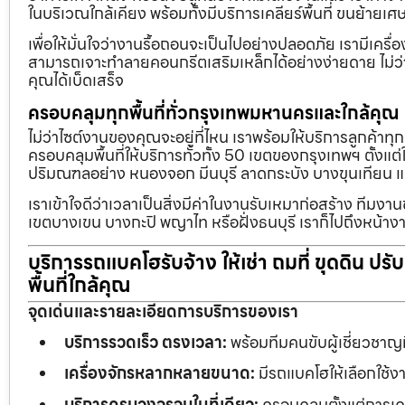
ในบริเวณใกล้เคียง พร้อมทั้งมีบริการเคลียร์พื้นที่ ขนย้
เพื่อให้มั่นใจว่างานรื้อถอนจะเป็นไปอย่างปลอดภัย เรามีเคร
สามารถเจาะทำลายคอนกรีตเสริมเหล็กได้อย่างง่ายดาย ไม่ว่า
คุณได้เบ็ดเสร็จ
ครอบคลุมทุกพื้นที่ทั่วกรุงเทพมหานครและใกล้คุณ
ไม่ว่าไซต์งานของคุณจะอยู่ที่ไหน เราพร้อมให้บริการลูกค้าทุ
ครอบคลุมพื้นที่ให้บริการทั่วทั้ง 50 เขตของกรุงเทพฯ ตั้ง
ปริมณฑลอย่าง หนองจอก มีนบุรี ลาดกระบัง บางขุนเทียน 
เราเข้าใจดีว่าเวลาเป็นสิ่งมีค่าในงานรับเหมาก่อสร้าง ทีมงา
เขตบางเขน บางกะปิ พญาไท หรือฝั่งธนบุรี เราก็ไปถึงหน้างา
บริการรถแบคโฮรับจ้าง ให้เช่า ถมที่ ขุดดิน ปร
พื้นที่ใกล้คุณ
จุดเด่นและรายละเอียดการบริการของเรา
บริการรวดเร็ว ตรงเวลา:
พร้อมทีมคนขับผู้เชี่ยวชาญ
เครื่องจักรหลากหลายขนาด:
มีรถแบคโฮให้เลือกใช้ง
บริการครบวงจรจบในที่เดียว:
ครอบคลุมตั้งแต่การเคลี