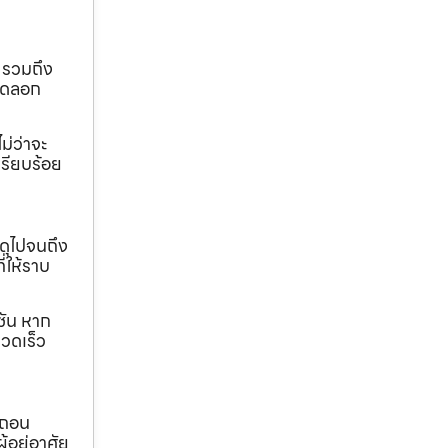
 รวมถึง
ขุดลอก
ม่ว่าจะ
เรียบร้อย
ดุไปจนถึง
ี่ให้ราบ
ชัน หาก
วดเร็ว
อถอน
้อยู่อาศัย