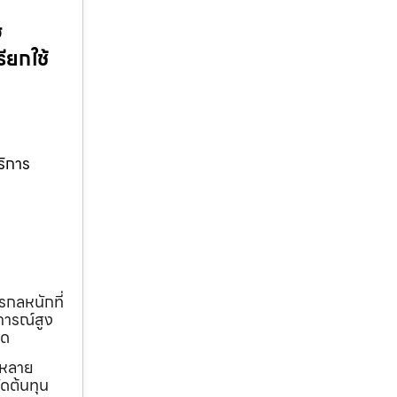
ฮ
ียกใช้
ริการ
รกลหนักที่
การณ์สูง
ุด
ถหลาย
ดต้นทุน