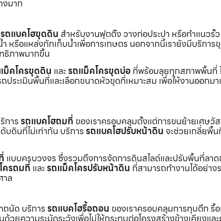
่างมาก
ร
รถแบคโฮขุดดิน
สำหรับงานฟุตติ้ง วางท่อประปา หรือทำแนวรั้ว
ำ หรือแหล่งกักเก็บน้ำเพื่อการเกษตร นอกจากนี้เรายังมีบริการ
ิทธิภาพมากขึ้น
แม็คโครขุดดิน
และ
รถแม็คโครขุดบ่อ
ที่พร้อมลุยทุกสภาพพื้นที่ ไ
ถประเมินพื้นที่และเลือกขนาดหัวขุดที่เหมาะสม เพื่อให้งานออกมา
บริการ
รถแบคโฮถมที่
ของเราครอบคลุมตั้งแต่การขนย้ายเศษวัส
บดินที่ไม่เท่ากัน บริการ
รถแบคโฮปรับหน้าดิน
จะช่วยเกลี่ยพื้นท
ี่
แบบครบวงจร ซึ่งรวมถึงการจัดการดินสไลด์และปรับพื้นที่ลาด
โครถมที่
และ
รถแม็คโครปรับหน้าดิน
ที่สามารถทำงานได้อย่างร
าศาล
เราถนัด บริการ
รถแบคโฮรื้อถอน
ของเราครอบคลุมการทุบตึก รื้
งานด้วยความระมัดระวังเพื่อไม่ให้กระทบต่อโครงสร้างข้างเคียงและผู