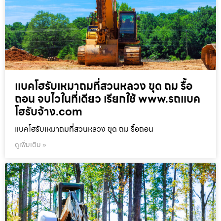
แบคโฮรับเหมาถมที่สวนหลวง ขุด ถม รื้อ
ถอน จบไวในที่เดียว เรียกใช้ www.รถแบค
โฮรับจ้าง.com
แบคโฮรับเหมาถมที่สวนหลวง ขุด ถม รื้อถอน
ดูเพิ่มเติม »