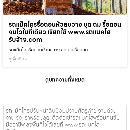
รถแม็คโครรื้อถอนห้วยขวาง ขุด ถม รื้อถอน
จบไวในที่เดียว เรียกใช้ www.รถแบคโฮ
รับจ้าง.com
รถแม็คโครรื้อถอนห้วยขวาง ขุด ถม รื้อถอน
ดูเพิ่มเติม »
ดูบทความทั้งหมด
รถแม็คโครปรับหน้าดินป้อมปราบศัตรูพ่าย งานด่วน
งานเร่ง เราพร้อมลุย! ติดต่อเช่ารถแบคโฮพร้อมคนขับ
มืออาชีพ ลงพื้นที่ไวได้เลยที่ www.รถแบคโฮ