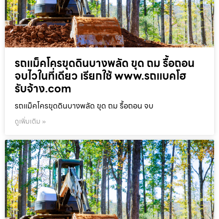
รถแม็คโครขุดดินบางพลัด ขุด ถม รื้อถอน
จบไวในที่เดียว เรียกใช้ www.รถแบคโฮ
รับจ้าง.com
รถแม็คโครขุดดินบางพลัด ขุด ถม รื้อถอน จบ
ดูเพิ่มเติม »