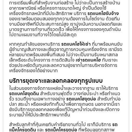
การเตรียมพื้นที่สำหรับงานก่อสร้าง ไม่ว่าจะเป็นการสร้างบ้าน
อาคารพาณิชย์ หรือโครงการขนาดใหญ่ จำเป็นต้องใช้
เครื่องจักรกลหนักที่มีประสิทธิภาพ บริการ
รถแบคโฮรับจ้าง
ของเราพร้อมตอบสนองทุกความต้องการในไซต์งาน ด้วยทีม
งานมืออาชีพที่มีประสบการณ์สูง เรามุ่งเน้นความปลอดภัยและ
มาตรฐานการทำงานที่รวดเร็ว เพื่อให้โครงการของคุณดำเนิน
ไปตามแผนงานที่วางไว้โดยไม่มีสะดุด
หากคุณกำลังมองหาบริการ
รถแบคโฮให้เช่า
ที่มาพร้อมคนขับ
ผู้ชำนาญเส้นทางและเชี่ยวชาญการควบคุมเครื่องจักร เรามีรถ
หลายขนาดพร้อมลงพื้นที่เสมอ ไม่ว่าจะเป็นงานรับเหมาสเกล
เล็กหรือระดับโครงการ การตัดสินใจ
เช่ารถแบคโฮ
กับเราจะ
ช่วยประหยัดต้นทุนและลดความยุ่งยากในการบริหารจัดการ
เครื่องจักรเองได้อย่างมาก
บริการขุดเจาะและลอกคลองทุกรูปแบบ
ในส่วนของการจัดการแหล่งน้ำและวางรากฐาน เราให้บริการ
รถแบคโฮขุดดิน
สำหรับงานฟุตติ้ง วางท่อประปา หรือทำแนว
รั้ว รวมถึงงานเฉพาะทางอย่าง
รถแบคโฮขุดบ่อ
สำหรับทำบ่อ
ปลา สระน้ำ หรือแหล่งกักเก็บน้ำเพื่อการเกษตร นอกจากนี้เรา
ยังมีบริการขุดลอกคลองเพื่อแก้ปัญหาน้ำท่วมขังและเปิดทาง
ระบายน้ำให้มีประสิทธิภาพมากขึ้น
สำหรับลูกค้าที่คุ้นเคยกับคำเรียกขานทั่วไป เราก็มีบริการ
รถ
แม็คโครขุดดิน
และ
รถแม็คโครขุดบ่อ
ที่พร้อมลุยทุกสภาพ