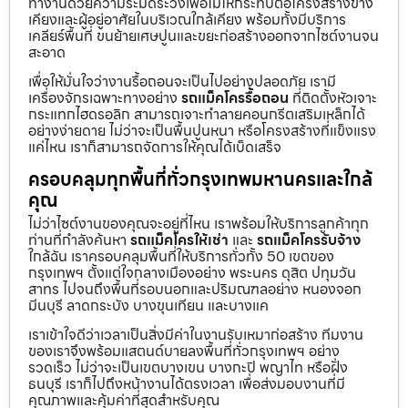
ทำงานด้วยความระมัดระวังเพื่อไม่ให้กระทบต่อโครงสร้างข้าง
เคียงและผู้อยู่อาศัยในบริเวณใกล้เคียง พร้อมทั้งมีบริการ
เคลียร์พื้นที่ ขนย้ายเศษปูนและขยะก่อสร้างออกจากไซต์งานจน
สะอาด
เพื่อให้มั่นใจว่างานรื้อถอนจะเป็นไปอย่างปลอดภัย เรามี
เครื่องจักรเฉพาะทางอย่าง
รถแม็คโครรื้อถอน
ที่ติดตั้งหัวเจาะ
กระแทกไฮดรอลิก สามารถเจาะทำลายคอนกรีตเสริมเหล็กได้
อย่างง่ายดาย ไม่ว่าจะเป็นพื้นปูนหนา หรือโครงสร้างที่แข็งแรง
แค่ไหน เราก็สามารถจัดการให้คุณได้เบ็ดเสร็จ
ครอบคลุมทุกพื้นที่ทั่วกรุงเทพมหานครและใกล้
คุณ
ไม่ว่าไซต์งานของคุณจะอยู่ที่ไหน เราพร้อมให้บริการลูกค้าทุก
ท่านที่กำลังค้นหา
รถแม็คโครให้เช่า
และ
รถแม็คโครรับจ้าง
ใกล้ฉัน เราครอบคลุมพื้นที่ให้บริการทั่วทั้ง 50 เขตของ
กรุงเทพฯ ตั้งแต่ใจกลางเมืองอย่าง พระนคร ดุสิต ปทุมวัน
สาทร ไปจนถึงพื้นที่รอบนอกและปริมณฑลอย่าง หนองจอก
มีนบุรี ลาดกระบัง บางขุนเทียน และบางแค
เราเข้าใจดีว่าเวลาเป็นสิ่งมีค่าในงานรับเหมาก่อสร้าง ทีมงาน
ของเราจึงพร้อมแสตนด์บายลงพื้นที่ทั่วกรุงเทพฯ อย่าง
รวดเร็ว ไม่ว่าจะเป็นเขตบางเขน บางกะปิ พญาไท หรือฝั่ง
ธนบุรี เราก็ไปถึงหน้างานได้ตรงเวลา เพื่อส่งมอบงานที่มี
คุณภาพและคุ้มค่าที่สุดสำหรับคุณ