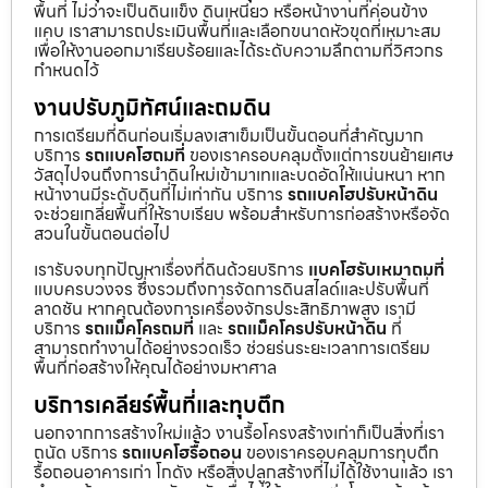
พื้นที่ ไม่ว่าจะเป็นดินแข็ง ดินเหนียว หรือหน้างานที่ค่อนข้าง
แคบ เราสามารถประเมินพื้นที่และเลือกขนาดหัวขุดที่เหมาะสม
เพื่อให้งานออกมาเรียบร้อยและได้ระดับความลึกตามที่วิศวกร
กำหนดไว้
งานปรับภูมิทัศน์และถมดิน
การเตรียมที่ดินก่อนเริ่มลงเสาเข็มเป็นขั้นตอนที่สำคัญมาก
บริการ
รถแบคโฮถมที่
ของเราครอบคลุมตั้งแต่การขนย้ายเศษ
วัสดุไปจนถึงการนำดินใหม่เข้ามาเทและบดอัดให้แน่นหนา หาก
หน้างานมีระดับดินที่ไม่เท่ากัน บริการ
รถแบคโฮปรับหน้าดิน
จะช่วยเกลี่ยพื้นที่ให้ราบเรียบ พร้อมสำหรับการก่อสร้างหรือจัด
สวนในขั้นตอนต่อไป
เรารับจบทุกปัญหาเรื่องที่ดินด้วยบริการ
แบคโฮรับเหมาถมที่
แบบครบวงจร ซึ่งรวมถึงการจัดการดินสไลด์และปรับพื้นที่
ลาดชัน หากคุณต้องการเครื่องจักรประสิทธิภาพสูง เรามี
บริการ
รถแม็คโครถมที่
และ
รถแม็คโครปรับหน้าดิน
ที่
สามารถทำงานได้อย่างรวดเร็ว ช่วยร่นระยะเวลาการเตรียม
พื้นที่ก่อสร้างให้คุณได้อย่างมหาศาล
บริการเคลียร์พื้นที่และทุบตึก
นอกจากการสร้างใหม่แล้ว งานรื้อโครงสร้างเก่าก็เป็นสิ่งที่เรา
ถนัด บริการ
รถแบคโฮรื้อถอน
ของเราครอบคลุมการทุบตึก
รื้อถอนอาคารเก่า โกดัง หรือสิ่งปลูกสร้างที่ไม่ได้ใช้งานแล้ว เรา