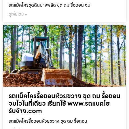
รถแม็คโครขุดดินบางพลัด ขุด ถม รื้อถอน จบ
ดูเพิ่มเติม »
รถแม็คโครรื้อถอนห้วยขวาง ขุด ถม รื้อถอน
จบไวในที่เดียว เรียกใช้ www.รถแบคโฮ
รับจ้าง.com
รถแม็คโครรื้อถอนห้วยขวาง ขุด ถม รื้อถอน