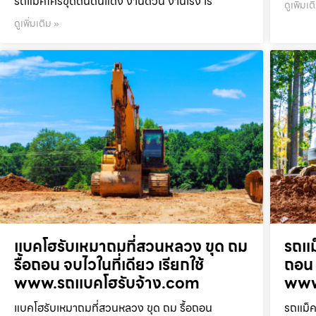
รถแม็คโครขุดดินดินแดง งานด่วน งานเร่ง เร
ดูเพิ่มเต
ดูเพิ่มเติม »
แบคโฮรับเหมาถมที่สวนหลวง ขุด ถม
รถแม
รื้อถอน จบไวในที่เดียว เรียกใช้
ถอน 
www.รถแบคโฮรับจ้าง.com
www
แบคโฮรับเหมาถมที่สวนหลวง ขุด ถม รื้อถอน
รถแม็ค