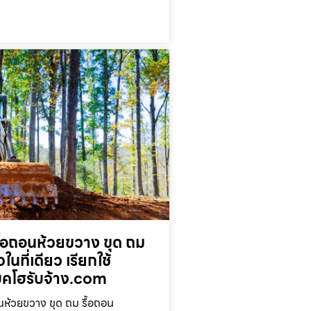
ื้อถอนห้วยขวาง ขุด ถม
ในที่เดียว เรียกใช้
โฮรับจ้าง.com
นห้วยขวาง ขุด ถม รื้อถอน