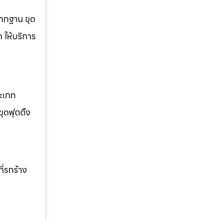
รากฐาน ขุด
ก ให้บริการ
ระเภท
ุดฟุตติ้ง
ี่รกร้าง