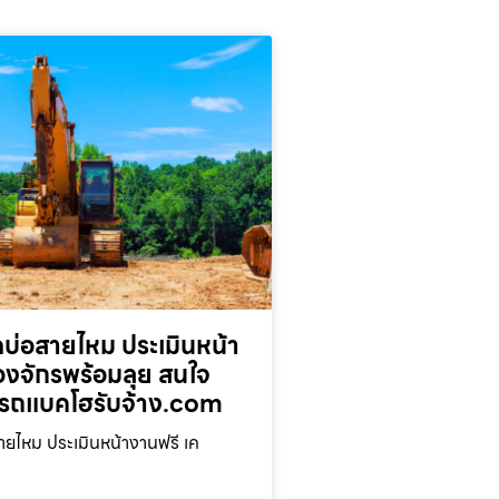
บ่อสายไหม ประเมินหน้า
่องจักรพร้อมลุย สนใจ
รถแบคโฮรับจ้าง.com
ยไหม ประเมินหน้างานฟรี เค