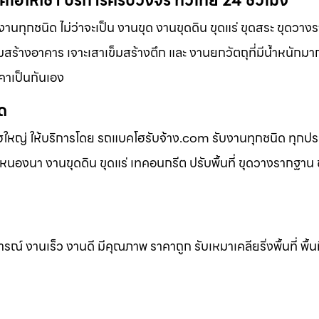
โฮให้เช่า บริการครบวงจร ทั่วไทย 24 ชั่วโมง
านทุกชนิด ไม่ว่าจะเป็น งานขุด งานขุดดิน ขุดแร่ ขุดสระ ขุดวาง
ข็มสร้างอาคาร เจาะเสาเข็มสร้างตึก และ งานยกวัตถุที่มีน้ำหนักมา
คาเป็นกันเอง
ิด
ฮใหญ่ ให้บริการโดย รถแบคโฮรับจ้าง.com รับงานทุกชนิด ทุกป
นองนา งานขุดดิน ขุดแร่ เทคอนกรีต ปรับพื้นที่ ขุดวางรากฐาน ข
 งานเร็ว งานดี มีคุณภาพ ราคาถูก รับเหมาเคลียริ่งพื้นที่ พื้นท