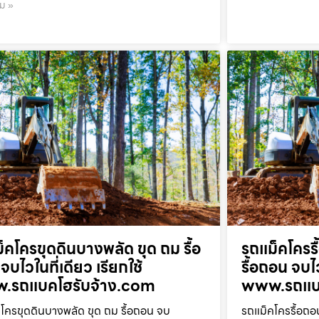
ิม »
็คโครขุดดินบางพลัด ขุด ถม รื้อ
รถแม็คโครร
จบไวในที่เดียว เรียกใช้
รื้อถอน จบไว
.รถแบคโฮรับจ้าง.com
www.รถแบค
โครขุดดินบางพลัด ขุด ถม รื้อถอน จบ
รถแม็คโครรื้อถอ