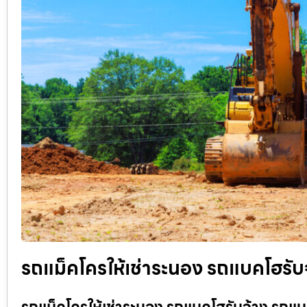
รถแม็คโครให้เช่าระนอง รถแบคโฮรับจ