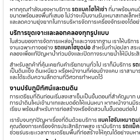
หากคุณกำลังมองหาบริการ
รถแบคโฮให้เช่า
ที่มาพร้อมคนข
ขนาดพร้อมลงพื้นที่เสมอ ไม่ว่าจะเป็นงานรับเหมาสเกลเล็ก
และลดความยุ่งยากในการบริหารจัดการเครื่องจักรเองได้อย
บริการขุดเจาะและลอกคลองทุกรูปแบบ
ในส่วนของการจัดการแหล่งน้ำและวางรากฐาน เราให้บริกา
งานเฉพาะทางอย่าง
รถแบคโฮขุดบ่อ
สำหรับทำบ่อปลา สระน้
คลองเพื่อแก้ปัญหาน้ำท่วมขังและเปิดทางระบายน้ำให้มีประส
สำหรับลูกค้าที่คุ้นเคยกับคำเรียกขานทั่วไป เราก็มีบริการ
รถ
เป็นดินแข็ง ดินเหนียว หรือหน้างานที่ค่อนข้างแคบ เราสามาร
และได้ระดับความลึกตามที่วิศวกรกำหนดไว้
งานปรับภูมิทัศน์และถมดิน
การเตรียมที่ดินก่อนเริ่มลงเสาเข็มเป็นขั้นตอนที่สำคัญมาก 
การนำดินใหม่เข้ามาเทและบดอัดให้แน่นหนา หากหน้างานมีระดั
เรียบ พร้อมสำหรับการก่อสร้างหรือจัดสวนในขั้นตอนต่อไป
เรารับจบทุกปัญหาเรื่องที่ดินด้วยบริการ
แบคโฮรับเหมาถมท
คุณต้องการเครื่องจักรประสิทธิภาพสูง เรามีบริการ
รถแม็ค
ช่วยร่นระยะเวลาการเตรียมพื้นที่ก่อสร้างให้คุณได้อย่างมห