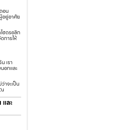
อถอน
้อยู่อาศัย
ทกไฮดรอลิก
ัดการให้
ฉัน เรา
รอบนอกและ
่ว่าจะเป็น
ุณ
ฯ และ