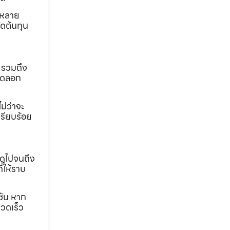
ถหลาย
ดต้นทุน
 รวมถึง
ขุดลอก
ม่ว่าจะ
เรียบร้อย
ดุไปจนถึง
ี่ให้ราบ
ชัน หาก
วดเร็ว