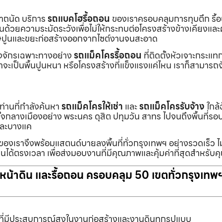
เราถนัด บริการ
รถแบคโฮรื้อถอน
ของเราครอบคลุมการทุบตึก รื้
งานด้วยความระมัดระวังเพื่อไม่ให้กระทบต่อโครงสร้างข้างเคียงและผู
ายเศษปูนและขยะก่อสร้างออกจากไซต์งานจนสะอาด
ื่องจักรเฉพาะทางอย่าง
รถแม็คโครรื้อถอน
ที่ติดตั้งหัวเจาะกระแ
จะเป็นพื้นปูนหนา หรือโครงสร้างที่แข็งแรงแค่ไหน เราก็สามารถจ
กท่านที่กำลังค้นหา
รถแม็คโครให้เช่า
และ
รถแม็คโครรับจ้าง
ใกล้
แต่ใจกลางเมืองอย่าง พระนคร ดุสิต ปทุมวัน สาทร ไปจนถึงพื้นที่
และบางแค
นของเราจึงพร้อมแสตนด์บายลงพื้นที่ทั่วกรุงเทพฯ อย่างรวดเร็ว ไม
นได้ตรงเวลา เพื่อส่งมอบงานที่มีคุณภาพและคุ้มค่าที่สุดสำหรับค
ับหน้าดิน และรื้อถอน ครอบคลุม 50 เขตทั่วกรุงเทพ
ที่มีประสบการณ์สูงในงานก่อสร้างและงานดินทุกรูปแบบ