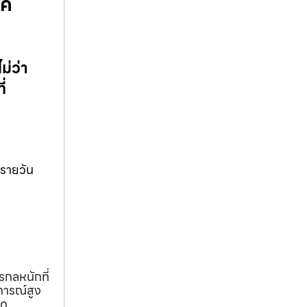
บค
ม่ว่า
่
บรายวัน
รกลหนักที่
การณ์สูง
ุด