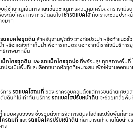
ับผู้ชำนาญเส้นทางและเชี่ยวชาญการควบคุมเครื่องจักร เรามีร
หรือระดับโครงการ การตัดสินใจ
เช่ารถแบคโฮ
กับเราจะช่วยประหยั
่างมาก
ร
รถแบคโฮขุดดิน
สำหรับงานฟุตติ้ง วางท่อประปา หรือทำแนวรั้ว
ำ หรือแหล่งกักเก็บน้ำเพื่อการเกษตร นอกจากนี้เรายังมีบริการ
ิทธิภาพมากขึ้น
แม็คโครขุดดิน
และ
รถแม็คโครขุดบ่อ
ที่พร้อมลุยทุกสภาพพื้นที่ ไ
ถประเมินพื้นที่และเลือกขนาดหัวขุดที่เหมาะสม เพื่อให้งานออกมา
บริการ
รถแบคโฮถมที่
ของเราครอบคลุมตั้งแต่การขนย้ายเศษวัส
บดินที่ไม่เท่ากัน บริการ
รถแบคโฮปรับหน้าดิน
จะช่วยเกลี่ยพื้นท
ี่
แบบครบวงจร ซึ่งรวมถึงการจัดการดินสไลด์และปรับพื้นที่ลาด
โครถมที่
และ
รถแม็คโครปรับหน้าดิน
ที่สามารถทำงานได้อย่างร
าศาล