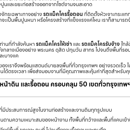
ายเศษปูนและขยะก่อสร้างออกจากไซต์งานจนสะอาด
ื่องจักรเฉพาะทางอย่าง
รถแม็คโครรื้อถอน
ที่ติดตั้งหัวเจาะกระแ
จะเป็นพื้นปูนหนา หรือโครงสร้างที่แข็งแรงแค่ไหน เราก็สามารถจ
กท่านที่กำลังค้นหา
รถแม็คโครให้เช่า
และ
รถแม็คโครรับจ้าง
ใกล้
แต่ใจกลางเมืองอย่าง พระนคร ดุสิต ปทุมวัน สาทร ไปจนถึงพื้นที่
และบางแค
นของเราจึงพร้อมแสตนด์บายลงพื้นที่ทั่วกรุงเทพฯ อย่างรวดเร็ว ไม
นได้ตรงเวลา เพื่อส่งมอบงานที่มีคุณภาพและคุ้มค่าที่สุดสำหรับค
ับหน้าดิน และรื้อถอน ครอบคลุม 50 เขตทั่วกรุงเทพ
ที่มีประสบการณ์สูงในงานก่อสร้างและงานดินทุกรูปแบบ
านตามความเหมาะสมของหน้างาน ทั้งพื้นที่กว้างและพื้นที่แคบเข้
ยร์พื้นที่ ขุดเจาะ ถมที่ ไปจนถึงงานรื้อถอนและทุบตึก