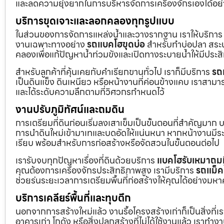
และลดความยุ่งยากในการบริหารจัดการเครื่องจักรเองได้อย
บริการขุดเจาะและลอกคลองทุกรูปแบบ
ในส่วนของการจัดการแหล่งน้ำและวางรากฐาน เราให้บริกา
งานเฉพาะทางอย่าง
รถแบคโฮขุดบ่อ
สำหรับทำบ่อปลา สระน้
คลองเพื่อแก้ปัญหาน้ำท่วมขังและเปิดทางระบายน้ำให้มีประส
สำหรับลูกค้าที่คุ้นเคยกับคำเรียกขานทั่วไป เราก็มีบริการ
รถ
เป็นดินแข็ง ดินเหนียว หรือหน้างานที่ค่อนข้างแคบ เราสามาร
และได้ระดับความลึกตามที่วิศวกรกำหนดไว้
งานปรับภูมิทัศน์และถมดิน
การเตรียมที่ดินก่อนเริ่มลงเสาเข็มเป็นขั้นตอนที่สำคัญมาก 
การนำดินใหม่เข้ามาเทและบดอัดให้แน่นหนา หากหน้างานมีระดั
เรียบ พร้อมสำหรับการก่อสร้างหรือจัดสวนในขั้นตอนต่อไป
เรารับจบทุกปัญหาเรื่องที่ดินด้วยบริการ
แบคโฮรับเหมาถมท
คุณต้องการเครื่องจักรประสิทธิภาพสูง เรามีบริการ
รถแม็ค
ช่วยร่นระยะเวลาการเตรียมพื้นที่ก่อสร้างให้คุณได้อย่างมห
บริการเคลียร์พื้นที่และทุบตึก
นอกจากการสร้างใหม่แล้ว งานรื้อโครงสร้างเก่าก็เป็นสิ่งที่
อาคารเก่า โกดัง หรือสิ่งปลูกสร้างที่ไม่ได้ใช้งานแล้ว เราทำ