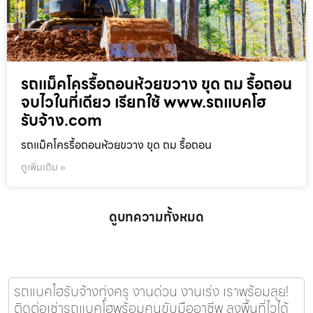
รถแม็คโครรื้อถอนห้วยขวาง ขุด ถม รื้อถอน
จบไวในที่เดียว เรียกใช้ www.รถแบคโฮ
รับจ้าง.com
รถแม็คโครรื้อถอนห้วยขวาง ขุด ถม รื้อถอน
ดูเพิ่มเติม »
ดูบทความทั้งหมด
รถแบคโฮรับจ้างทุ่งครุ งานด่วน งานเร่ง เราพร้อมลุย!
ติดต่อเช่ารถแบคโฮพร้อมคนขับมืออาชีพ ลงพื้นที่ไวได้