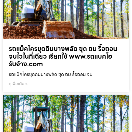
รถแม็คโครขุดดินบางพลัด ขุด ถม รื้อถอน
จบไวในที่เดียว เรียกใช้ www.รถแบคโฮ
รับจ้าง.com
รถแม็คโครขุดดินบางพลัด ขุด ถม รื้อถอน จบ
ดูเพิ่มเติม »