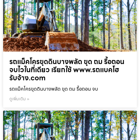
รถแม็คโครขุดดินบางพลัด ขุด ถม รื้อถอน
จบไวในที่เดียว เรียกใช้ www.รถแบคโฮ
รับจ้าง.com
รถแม็คโครขุดดินบางพลัด ขุด ถม รื้อถอน จบ
ดูเพิ่มเติม »