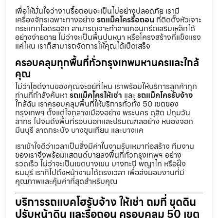
เพื่อให้มั่นใจว่างานรื้อถอนจะเป็นไปอย่างปลอดภัย เรามี
เครื่องจักรเฉพาะทางอย่าง
รถแม็คโครรื้อถอน
ที่ติดตั้งหัวเจาะ
กระแทกไฮดรอลิก สามารถเจาะทำลายคอนกรีตเสริมเหล็กได้
อย่างง่ายดาย ไม่ว่าจะเป็นพื้นปูนหนา หรือโครงสร้างที่แข็งแรง
แค่ไหน เราก็สามารถจัดการให้คุณได้เบ็ดเสร็จ
ครอบคลุมทุกพื้นที่ทั่วกรุงเทพมหานครและใกล้
คุณ
ไม่ว่าไซต์งานของคุณจะอยู่ที่ไหน เราพร้อมให้บริการลูกค้าทุก
ท่านที่กำลังค้นหา
รถแม็คโครให้เช่า
และ
รถแม็คโครรับจ้าง
ใกล้ฉัน เราครอบคลุมพื้นที่ให้บริการทั่วทั้ง 50 เขตของ
กรุงเทพฯ ตั้งแต่ใจกลางเมืองอย่าง พระนคร ดุสิต ปทุมวัน
สาทร ไปจนถึงพื้นที่รอบนอกและปริมณฑลอย่าง หนองจอก
มีนบุรี ลาดกระบัง บางขุนเทียน และบางแค
เราเข้าใจดีว่าเวลาเป็นสิ่งมีค่าในงานรับเหมาก่อสร้าง ทีมงาน
ของเราจึงพร้อมแสตนด์บายลงพื้นที่ทั่วกรุงเทพฯ อย่าง
รวดเร็ว ไม่ว่าจะเป็นเขตบางเขน บางกะปิ พญาไท หรือฝั่ง
ธนบุรี เราก็ไปถึงหน้างานได้ตรงเวลา เพื่อส่งมอบงานที่มี
คุณภาพและคุ้มค่าที่สุดสำหรับคุณ
บริการรถแบคโฮรับจ้าง ให้เช่า ถมที่ ขุดดิน
ปรับหน้าดิน และรื้อถอน ครอบคลุม 50 เขต