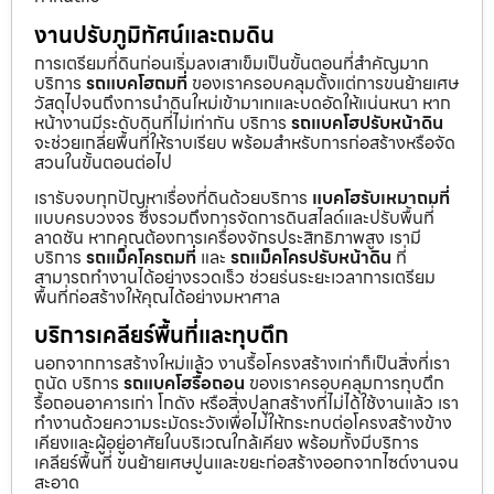
งานปรับภูมิทัศน์และถมดิน
การเตรียมที่ดินก่อนเริ่มลงเสาเข็มเป็นขั้นตอนที่สำคัญมาก
บริการ
รถแบคโฮถมที่
ของเราครอบคลุมตั้งแต่การขนย้ายเศษ
วัสดุไปจนถึงการนำดินใหม่เข้ามาเทและบดอัดให้แน่นหนา หาก
หน้างานมีระดับดินที่ไม่เท่ากัน บริการ
รถแบคโฮปรับหน้าดิน
จะช่วยเกลี่ยพื้นที่ให้ราบเรียบ พร้อมสำหรับการก่อสร้างหรือจัด
สวนในขั้นตอนต่อไป
เรารับจบทุกปัญหาเรื่องที่ดินด้วยบริการ
แบคโฮรับเหมาถมที่
แบบครบวงจร ซึ่งรวมถึงการจัดการดินสไลด์และปรับพื้นที่
ลาดชัน หากคุณต้องการเครื่องจักรประสิทธิภาพสูง เรามี
บริการ
รถแม็คโครถมที่
และ
รถแม็คโครปรับหน้าดิน
ที่
สามารถทำงานได้อย่างรวดเร็ว ช่วยร่นระยะเวลาการเตรียม
พื้นที่ก่อสร้างให้คุณได้อย่างมหาศาล
บริการเคลียร์พื้นที่และทุบตึก
นอกจากการสร้างใหม่แล้ว งานรื้อโครงสร้างเก่าก็เป็นสิ่งที่เรา
ถนัด บริการ
รถแบคโฮรื้อถอน
ของเราครอบคลุมการทุบตึก
รื้อถอนอาคารเก่า โกดัง หรือสิ่งปลูกสร้างที่ไม่ได้ใช้งานแล้ว เรา
ทำงานด้วยความระมัดระวังเพื่อไม่ให้กระทบต่อโครงสร้างข้าง
เคียงและผู้อยู่อาศัยในบริเวณใกล้เคียง พร้อมทั้งมีบริการ
เคลียร์พื้นที่ ขนย้ายเศษปูนและขยะก่อสร้างออกจากไซต์งานจน
สะอาด