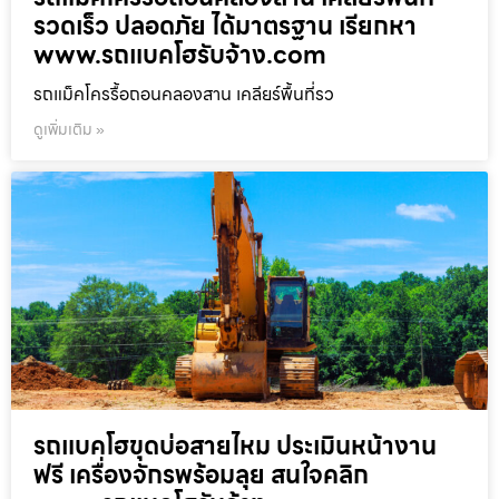
รวดเร็ว ปลอดภัย ได้มาตรฐาน เรียกหา
www.รถแบคโฮรับจ้าง.com
รถแม็คโครรื้อถอนคลองสาน เคลียร์พื้นที่รว
ดูเพิ่มเติม »
รถแบคโฮขุดบ่อสายไหม ประเมินหน้างาน
ฟรี เครื่องจักรพร้อมลุย สนใจคลิก