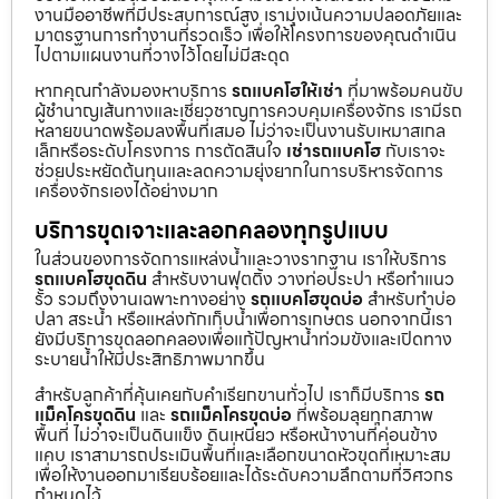
งานมืออาชีพที่มีประสบการณ์สูง เรามุ่งเน้นความปลอดภัยและ
มาตรฐานการทำงานที่รวดเร็ว เพื่อให้โครงการของคุณดำเนิน
ไปตามแผนงานที่วางไว้โดยไม่มีสะดุด
หากคุณกำลังมองหาบริการ
รถแบคโฮให้เช่า
ที่มาพร้อมคนขับ
ผู้ชำนาญเส้นทางและเชี่ยวชาญการควบคุมเครื่องจักร เรามีรถ
หลายขนาดพร้อมลงพื้นที่เสมอ ไม่ว่าจะเป็นงานรับเหมาสเกล
เล็กหรือระดับโครงการ การตัดสินใจ
เช่ารถแบคโฮ
กับเราจะ
ช่วยประหยัดต้นทุนและลดความยุ่งยากในการบริหารจัดการ
เครื่องจักรเองได้อย่างมาก
บริการขุดเจาะและลอกคลองทุกรูปแบบ
ในส่วนของการจัดการแหล่งน้ำและวางรากฐาน เราให้บริการ
รถแบคโฮขุดดิน
สำหรับงานฟุตติ้ง วางท่อประปา หรือทำแนว
รั้ว รวมถึงงานเฉพาะทางอย่าง
รถแบคโฮขุดบ่อ
สำหรับทำบ่อ
ปลา สระน้ำ หรือแหล่งกักเก็บน้ำเพื่อการเกษตร นอกจากนี้เรา
ยังมีบริการขุดลอกคลองเพื่อแก้ปัญหาน้ำท่วมขังและเปิดทาง
ระบายน้ำให้มีประสิทธิภาพมากขึ้น
สำหรับลูกค้าที่คุ้นเคยกับคำเรียกขานทั่วไป เราก็มีบริการ
รถ
แม็คโครขุดดิน
และ
รถแม็คโครขุดบ่อ
ที่พร้อมลุยทุกสภาพ
พื้นที่ ไม่ว่าจะเป็นดินแข็ง ดินเหนียว หรือหน้างานที่ค่อนข้าง
แคบ เราสามารถประเมินพื้นที่และเลือกขนาดหัวขุดที่เหมาะสม
เพื่อให้งานออกมาเรียบร้อยและได้ระดับความลึกตามที่วิศวกร
กำหนดไว้