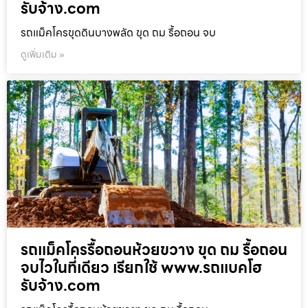
รับจ้าง.com
รถแม็คโครขุดดินบางพลัด ขุด ถม รื้อถอน จบ
ดูเพิ่มเติม »
รถแม็คโครรื้อถอนห้วยขวาง ขุด ถม รื้อถอน
จบไวในที่เดียว เรียกใช้ www.รถแบคโฮ
รับจ้าง.com