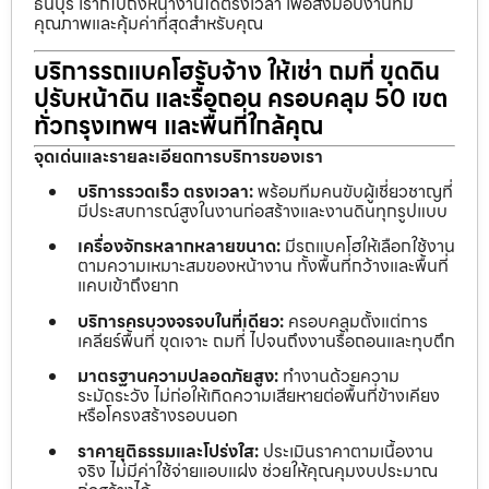
ธนบุรี เราก็ไปถึงหน้างานได้ตรงเวลา เพื่อส่งมอบงานที่มี
คุณภาพและคุ้มค่าที่สุดสำหรับคุณ
บริการรถแบคโฮรับจ้าง ให้เช่า ถมที่ ขุดดิน
ปรับหน้าดิน และรื้อถอน ครอบคลุม 50 เขต
ทั่วกรุงเทพฯ และพื้นที่ใกล้คุณ
จุดเด่นและรายละเอียดการบริการของเรา
บริการรวดเร็ว ตรงเวลา:
พร้อมทีมคนขับผู้เชี่ยวชาญที่
มีประสบการณ์สูงในงานก่อสร้างและงานดินทุกรูปแบบ
เครื่องจักรหลากหลายขนาด:
มีรถแบคโฮให้เลือกใช้งาน
ตามความเหมาะสมของหน้างาน ทั้งพื้นที่กว้างและพื้นที่
แคบเข้าถึงยาก
บริการครบวงจรจบในที่เดียว:
ครอบคลุมตั้งแต่การ
เคลียร์พื้นที่ ขุดเจาะ ถมที่ ไปจนถึงงานรื้อถอนและทุบตึก
มาตรฐานความปลอดภัยสูง:
ทำงานด้วยความ
ระมัดระวัง ไม่ก่อให้เกิดความเสียหายต่อพื้นที่ข้างเคียง
หรือโครงสร้างรอบนอก
ราคายุติธรรมและโปร่งใส:
ประเมินราคาตามเนื้องาน
จริง ไม่มีค่าใช้จ่ายแอบแฝง ช่วยให้คุณคุมงบประมาณ