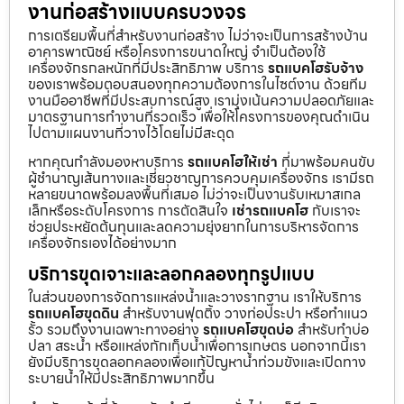
งานก่อสร้างแบบครบวงจร
การเตรียมพื้นที่สำหรับงานก่อสร้าง ไม่ว่าจะเป็นการสร้างบ้าน
อาคารพาณิชย์ หรือโครงการขนาดใหญ่ จำเป็นต้องใช้
เครื่องจักรกลหนักที่มีประสิทธิภาพ บริการ
รถแบคโฮรับจ้าง
ของเราพร้อมตอบสนองทุกความต้องการในไซต์งาน ด้วยทีม
งานมืออาชีพที่มีประสบการณ์สูง เรามุ่งเน้นความปลอดภัยและ
มาตรฐานการทำงานที่รวดเร็ว เพื่อให้โครงการของคุณดำเนิน
ไปตามแผนงานที่วางไว้โดยไม่มีสะดุด
หากคุณกำลังมองหาบริการ
รถแบคโฮให้เช่า
ที่มาพร้อมคนขับ
ผู้ชำนาญเส้นทางและเชี่ยวชาญการควบคุมเครื่องจักร เรามีรถ
หลายขนาดพร้อมลงพื้นที่เสมอ ไม่ว่าจะเป็นงานรับเหมาสเกล
เล็กหรือระดับโครงการ การตัดสินใจ
เช่ารถแบคโฮ
กับเราจะ
ช่วยประหยัดต้นทุนและลดความยุ่งยากในการบริหารจัดการ
เครื่องจักรเองได้อย่างมาก
บริการขุดเจาะและลอกคลองทุกรูปแบบ
ในส่วนของการจัดการแหล่งน้ำและวางรากฐาน เราให้บริการ
รถแบคโฮขุดดิน
สำหรับงานฟุตติ้ง วางท่อประปา หรือทำแนว
รั้ว รวมถึงงานเฉพาะทางอย่าง
รถแบคโฮขุดบ่อ
สำหรับทำบ่อ
ปลา สระน้ำ หรือแหล่งกักเก็บน้ำเพื่อการเกษตร นอกจากนี้เรา
ยังมีบริการขุดลอกคลองเพื่อแก้ปัญหาน้ำท่วมขังและเปิดทาง
ระบายน้ำให้มีประสิทธิภาพมากขึ้น