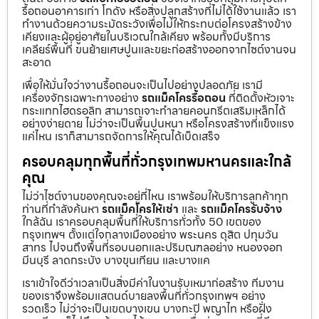
รื้อถอนอาคารเก่า โกดัง หรือสิ่งปลูกสร้างที่ไม่ได้ใช้งานแล้ว เรา
ทำงานด้วยความระมัดระวังเพื่อไม่ให้กระทบต่อโครงสร้างข้าง
เคียงและผู้อยู่อาศัยในบริเวณใกล้เคียง พร้อมทั้งมีบริการ
เคลียร์พื้นที่ ขนย้ายเศษปูนและขยะก่อสร้างออกจากไซต์งานจน
สะอาด
เพื่อให้มั่นใจว่างานรื้อถอนจะเป็นไปอย่างปลอดภัย เรามี
เครื่องจักรเฉพาะทางอย่าง
รถแม็คโครรื้อถอน
ที่ติดตั้งหัวเจาะ
กระแทกไฮดรอลิก สามารถเจาะทำลายคอนกรีตเสริมเหล็กได้
อย่างง่ายดาย ไม่ว่าจะเป็นพื้นปูนหนา หรือโครงสร้างที่แข็งแรง
แค่ไหน เราก็สามารถจัดการให้คุณได้เบ็ดเสร็จ
ครอบคลุมทุกพื้นที่ทั่วกรุงเทพมหานครและใกล้
คุณ
ไม่ว่าไซต์งานของคุณจะอยู่ที่ไหน เราพร้อมให้บริการลูกค้าทุก
ท่านที่กำลังค้นหา
รถแม็คโครให้เช่า
และ
รถแม็คโครรับจ้าง
ใกล้ฉัน เราครอบคลุมพื้นที่ให้บริการทั่วทั้ง 50 เขตของ
กรุงเทพฯ ตั้งแต่ใจกลางเมืองอย่าง พระนคร ดุสิต ปทุมวัน
สาทร ไปจนถึงพื้นที่รอบนอกและปริมณฑลอย่าง หนองจอก
มีนบุรี ลาดกระบัง บางขุนเทียน และบางแค
เราเข้าใจดีว่าเวลาเป็นสิ่งมีค่าในงานรับเหมาก่อสร้าง ทีมงาน
ของเราจึงพร้อมแสตนด์บายลงพื้นที่ทั่วกรุงเทพฯ อย่าง
รวดเร็ว ไม่ว่าจะเป็นเขตบางเขน บางกะปิ พญาไท หรือฝั่ง