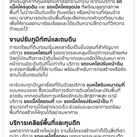
สำหรับลูกค้าที่คุ้นเคยกับคำเรียกขานทั่วไป เราก็มีบริการ
รถ
แม็คโครขุดดิน
และ
รถแม็คโครขุดบ่อ
ที่พร้อมลุยทุกสภาพ
พื้นที่ ไม่ว่าจะเป็นดินแข็ง ดินเหนียว หรือหน้างานที่ค่อนข้าง
แคบ เราสามารถประเมินพื้นที่และเลือกขนาดหัวขุดที่เหมาะสม
เพื่อให้งานออกมาเรียบร้อยและได้ระดับความลึกตามที่วิศวกร
กำหนดไว้
งานปรับภูมิทัศน์และถมดิน
การเตรียมที่ดินก่อนเริ่มลงเสาเข็มเป็นขั้นตอนที่สำคัญมาก
บริการ
รถแบคโฮถมที่
ของเราครอบคลุมตั้งแต่การขนย้ายเศษ
วัสดุไปจนถึงการนำดินใหม่เข้ามาเทและบดอัดให้แน่นหนา หาก
หน้างานมีระดับดินที่ไม่เท่ากัน บริการ
รถแบคโฮปรับหน้าดิน
จะช่วยเกลี่ยพื้นที่ให้ราบเรียบ พร้อมสำหรับการก่อสร้างหรือจัด
สวนในขั้นตอนต่อไป
เรารับจบทุกปัญหาเรื่องที่ดินด้วยบริการ
แบคโฮรับเหมาถมที่
แบบครบวงจร ซึ่งรวมถึงการจัดการดินสไลด์และปรับพื้นที่
ลาดชัน หากคุณต้องการเครื่องจักรประสิทธิภาพสูง เรามี
บริการ
รถแม็คโครถมที่
และ
รถแม็คโครปรับหน้าดิน
ที่
สามารถทำงานได้อย่างรวดเร็ว ช่วยร่นระยะเวลาการเตรียม
พื้นที่ก่อสร้างให้คุณได้อย่างมหาศาล
บริการเคลียร์พื้นที่และทุบตึก
นอกจากการสร้างใหม่แล้ว งานรื้อโครงสร้างเก่าก็เป็นสิ่งที่เรา
ถนัด บริการ
รถแบคโฮรื้อถอน
ของเราครอบคลุมการทุบตึก