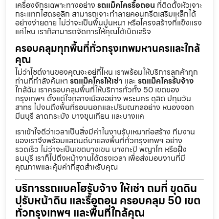
เครื่องจักรเฉพาะทางอย่าง
รถแม็คโครรื้อถอน
ที่ติดตั้งหัวเจาะ
กระแทกไฮดรอลิก สามารถเจาะทำลายคอนกรีตเสริมเหล็กได้
อย่างง่ายดาย ไม่ว่าจะเป็นพื้นปูนหนา หรือโครงสร้างที่แข็งแรง
แค่ไหน เราก็สามารถจัดการให้คุณได้เบ็ดเสร็จ
ครอบคลุมทุกพื้นที่ทั่วกรุงเทพมหานครและใกล้
คุณ
ไม่ว่าไซต์งานของคุณจะอยู่ที่ไหน เราพร้อมให้บริการลูกค้าทุก
ท่านที่กำลังค้นหา
รถแม็คโครให้เช่า
และ
รถแม็คโครรับจ้าง
ใกล้ฉัน เราครอบคลุมพื้นที่ให้บริการทั่วทั้ง 50 เขตของ
กรุงเทพฯ ตั้งแต่ใจกลางเมืองอย่าง พระนคร ดุสิต ปทุมวัน
สาทร ไปจนถึงพื้นที่รอบนอกและปริมณฑลอย่าง หนองจอก
มีนบุรี ลาดกระบัง บางขุนเทียน และบางแค
เราเข้าใจดีว่าเวลาเป็นสิ่งมีค่าในงานรับเหมาก่อสร้าง ทีมงาน
ของเราจึงพร้อมแสตนด์บายลงพื้นที่ทั่วกรุงเทพฯ อย่าง
รวดเร็ว ไม่ว่าจะเป็นเขตบางเขน บางกะปิ พญาไท หรือฝั่ง
ธนบุรี เราก็ไปถึงหน้างานได้ตรงเวลา เพื่อส่งมอบงานที่มี
คุณภาพและคุ้มค่าที่สุดสำหรับคุณ
บริการรถแบคโฮรับจ้าง ให้เช่า ถมที่ ขุดดิน
ปรับหน้าดิน และรื้อถอน ครอบคลุม 50 เขต
ทั่วกรุงเทพฯ และพื้นที่ใกล้คุณ