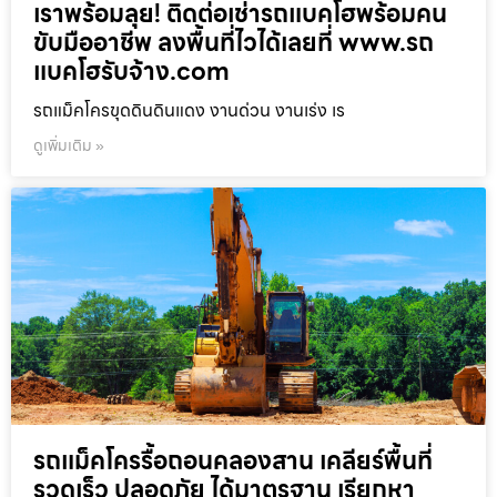
เราพร้อมลุย! ติดต่อเช่ารถแบคโฮพร้อมคน
ขับมืออาชีพ ลงพื้นที่ไวได้เลยที่ www.รถ
แบคโฮรับจ้าง.com
รถแม็คโครขุดดินดินแดง งานด่วน งานเร่ง เร
ดูเพิ่มเติม »
รถแม็คโครรื้อถอนคลองสาน เคลียร์พื้นที่
รวดเร็ว ปลอดภัย ได้มาตรฐาน เรียกหา