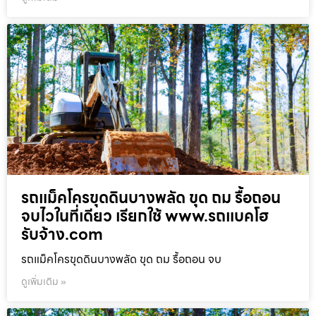
รถแม็คโครขุดดินบางพลัด ขุด ถม รื้อถอน
จบไวในที่เดียว เรียกใช้ www.รถแบคโฮ
รับจ้าง.com
รถแม็คโครขุดดินบางพลัด ขุด ถม รื้อถอน จบ
ดูเพิ่มเติม »