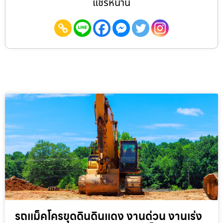
แชร์หน้านี้
รถแม็คโครขุดดินดินแดง งานด่วน งานเร่ง