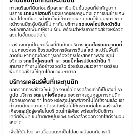
งานปรับภูมิทัศน์และถมดิน
การเตรียมที่ดินก่อนเริ่มลงเสาเข็มเป็นขั้นตอนที่สำคัญมาก
บริการ
รถแบคโฮถมที่
ของเราครอบคลุมตั้งแต่การขนย้ายเศษ
วัสดุไปจนถึงการนำดินใหม่เข้ามาเทและบดอัดให้แน่นหนา หาก
หน้างานมีระดับดินที่ไม่เท่ากัน บริการ
รถแบคโฮปรับหน้าดิน
จะช่วยเกลี่ยพื้นที่ให้ราบเรียบ พร้อมสำหรับการก่อสร้างหรือจัด
สวนในขั้นตอนต่อไป
เรารับจบทุกปัญหาเรื่องที่ดินด้วยบริการ
แบคโฮรับเหมาถมที่
แบบครบวงจร ซึ่งรวมถึงการจัดการดินสไลด์และปรับพื้นที่
ลาดชัน หากคุณต้องการเครื่องจักรประสิทธิภาพสูง เรามี
บริการ
รถแม็คโครถมที่
และ
รถแม็คโครปรับหน้าดิน
ที่
สามารถทำงานได้อย่างรวดเร็ว ช่วยร่นระยะเวลาการเตรียม
พื้นที่ก่อสร้างให้คุณได้อย่างมหาศาล
บริการเคลียร์พื้นที่และทุบตึก
นอกจากการสร้างใหม่แล้ว งานรื้อโครงสร้างเก่าก็เป็นสิ่งที่เรา
ถนัด บริการ
รถแบคโฮรื้อถอน
ของเราครอบคลุมการทุบตึก
รื้อถอนอาคารเก่า โกดัง หรือสิ่งปลูกสร้างที่ไม่ได้ใช้งานแล้ว เรา
ทำงานด้วยความระมัดระวังเพื่อไม่ให้กระทบต่อโครงสร้างข้าง
เคียงและผู้อยู่อาศัยในบริเวณใกล้เคียง พร้อมทั้งมีบริการ
เคลียร์พื้นที่ ขนย้ายเศษปูนและขยะก่อสร้างออกจากไซต์งานจน
สะอาด
เพื่อให้มั่นใจว่างานรื้อถอนจะเป็นไปอย่างปลอดภัย เรามี