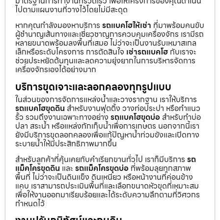
มาตรฐานการทำงานที่รวดเร็ว เพื่อให้โครงการของคุณดำเนิน
ไปตามแผนงานที่วางไว้โดยไม่มีสะดุด
หากคุณกำลังมองหาบริการ
รถแบคโฮให้เช่า
ที่มาพร้อมคนขับ
ผู้ชำนาญเส้นทางและเชี่ยวชาญการควบคุมเครื่องจักร เรามีรถ
หลายขนาดพร้อมลงพื้นที่เสมอ ไม่ว่าจะเป็นงานรับเหมาสเกล
เล็กหรือระดับโครงการ การตัดสินใจ
เช่ารถแบคโฮ
กับเราจะ
ช่วยประหยัดต้นทุนและลดความยุ่งยากในการบริหารจัดการ
เครื่องจักรเองได้อย่างมาก
บริการขุดเจาะและลอกคลองทุกรูปแบบ
ในส่วนของการจัดการแหล่งน้ำและวางรากฐาน เราให้บริการ
รถแบคโฮขุดดิน
สำหรับงานฟุตติ้ง วางท่อประปา หรือทำแนว
รั้ว รวมถึงงานเฉพาะทางอย่าง
รถแบคโฮขุดบ่อ
สำหรับทำบ่อ
ปลา สระน้ำ หรือแหล่งกักเก็บน้ำเพื่อการเกษตร นอกจากนี้เรา
ยังมีบริการขุดลอกคลองเพื่อแก้ปัญหาน้ำท่วมขังและเปิดทาง
ระบายน้ำให้มีประสิทธิภาพมากขึ้น
สำหรับลูกค้าที่คุ้นเคยกับคำเรียกขานทั่วไป เราก็มีบริการ
รถ
แม็คโครขุดดิน
และ
รถแม็คโครขุดบ่อ
ที่พร้อมลุยทุกสภาพ
พื้นที่ ไม่ว่าจะเป็นดินแข็ง ดินเหนียว หรือหน้างานที่ค่อนข้าง
แคบ เราสามารถประเมินพื้นที่และเลือกขนาดหัวขุดที่เหมาะสม
เพื่อให้งานออกมาเรียบร้อยและได้ระดับความลึกตามที่วิศวกร
กำหนดไว้