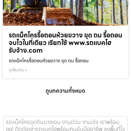
รถแม็คโครรื้อถอนห้วยขวาง ขุด ถม รื้อถอน
จบไวในที่เดียว เรียกใช้ www.รถแบคโฮ
รับจ้าง.com
รถแม็คโครรื้อถอนห้วยขวาง ขุด ถม รื้อถอน
ดูเพิ่มเติม »
ดูบทความทั้งหมด
รถแม็คโครขุดดินบางเขน งานด่วน งานเร่ง เราพร้อม
ลุย! ติดต่อเช่ารถแบคโฮพร้อมคนขับมืออาชีพ ลงพื้นที่ไว