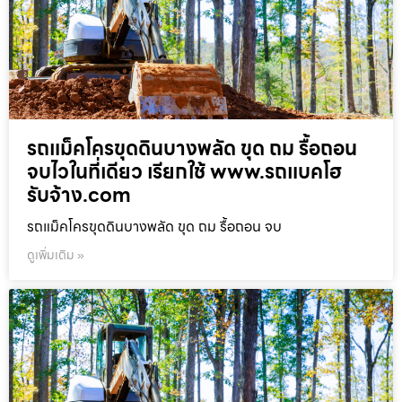
รถแม็คโครขุดดินบางพลัด ขุด ถม รื้อถอน
จบไวในที่เดียว เรียกใช้ www.รถแบคโฮ
รับจ้าง.com
รถแม็คโครขุดดินบางพลัด ขุด ถม รื้อถอน จบ
ดูเพิ่มเติม »