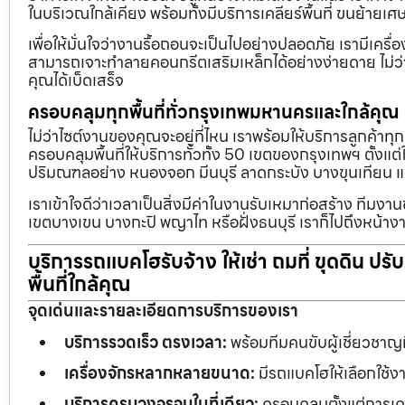
ในบริเวณใกล้เคียง พร้อมทั้งมีบริการเคลียร์พื้นที่ ขนย้
เพื่อให้มั่นใจว่างานรื้อถอนจะเป็นไปอย่างปลอดภัย เรามีเคร
สามารถเจาะทำลายคอนกรีตเสริมเหล็กได้อย่างง่ายดาย ไม่ว่า
คุณได้เบ็ดเสร็จ
ครอบคลุมทุกพื้นที่ทั่วกรุงเทพมหานครและใกล้คุณ
ไม่ว่าไซต์งานของคุณจะอยู่ที่ไหน เราพร้อมให้บริการลูกค้าทุ
ครอบคลุมพื้นที่ให้บริการทั่วทั้ง 50 เขตของกรุงเทพฯ ตั้ง
ปริมณฑลอย่าง หนองจอก มีนบุรี ลาดกระบัง บางขุนเทียน 
เราเข้าใจดีว่าเวลาเป็นสิ่งมีค่าในงานรับเหมาก่อสร้าง ทีมงา
เขตบางเขน บางกะปิ พญาไท หรือฝั่งธนบุรี เราก็ไปถึงหน้างา
บริการรถแบคโฮรับจ้าง ให้เช่า ถมที่ ขุดดิน ปร
พื้นที่ใกล้คุณ
จุดเด่นและรายละเอียดการบริการของเรา
บริการรวดเร็ว ตรงเวลา:
พร้อมทีมคนขับผู้เชี่ยวชาญ
เครื่องจักรหลากหลายขนาด:
มีรถแบคโฮให้เลือกใช้ง
บริการครบวงจรจบในที่เดียว:
ครอบคลุมตั้งแต่การเคลี