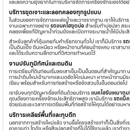
และลดความยุ่งยากในการบริหารจัดการเครื่องจักรเองได้อย
บริการขุดเจาะและลอกคลองทุกรูปแบบ
ในส่วนของการจัดการแหล่งน้ำและวางรากฐาน เราให้บริกา
งานเฉพาะทางอย่าง
รถแบคโฮขุดบ่อ
สำหรับทำบ่อปลา สระน้
คลองเพื่อแก้ปัญหาน้ำท่วมขังและเปิดทางระบายน้ำให้มีประส
สำหรับลูกค้าที่คุ้นเคยกับคำเรียกขานทั่วไป เราก็มีบริการ
รถ
เป็นดินแข็ง ดินเหนียว หรือหน้างานที่ค่อนข้างแคบ เราสามาร
และได้ระดับความลึกตามที่วิศวกรกำหนดไว้
งานปรับภูมิทัศน์และถมดิน
การเตรียมที่ดินก่อนเริ่มลงเสาเข็มเป็นขั้นตอนที่สำคัญมาก 
การนำดินใหม่เข้ามาเทและบดอัดให้แน่นหนา หากหน้างานมีระดั
เรียบ พร้อมสำหรับการก่อสร้างหรือจัดสวนในขั้นตอนต่อไป
เรารับจบทุกปัญหาเรื่องที่ดินด้วยบริการ
แบคโฮรับเหมาถมท
คุณต้องการเครื่องจักรประสิทธิภาพสูง เรามีบริการ
รถแม็ค
ช่วยร่นระยะเวลาการเตรียมพื้นที่ก่อสร้างให้คุณได้อย่างมห
บริการเคลียร์พื้นที่และทุบตึก
นอกจากการสร้างใหม่แล้ว งานรื้อโครงสร้างเก่าก็เป็นสิ่งที่
อาคารเก่า โกดัง หรือสิ่งปลูกสร้างที่ไม่ได้ใช้งานแล้ว เราทำ