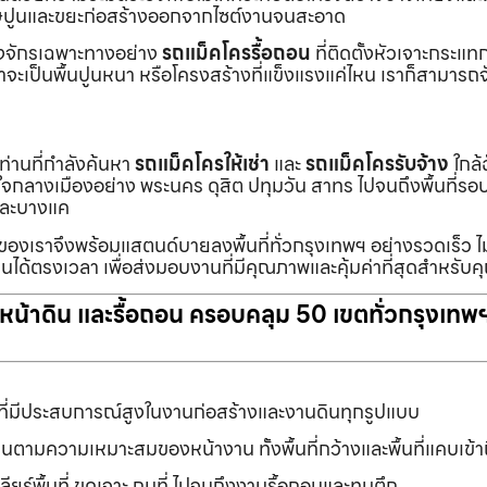
ายเศษปูนและขยะก่อสร้างออกจากไซต์งานจนสะอาด
ื่องจักรเฉพาะทางอย่าง
รถแม็คโครรื้อถอน
ที่ติดตั้งหัวเจาะกระแ
จะเป็นพื้นปูนหนา หรือโครงสร้างที่แข็งแรงแค่ไหน เราก็สามารถจ
กท่านที่กำลังค้นหา
รถแม็คโครให้เช่า
และ
รถแม็คโครรับจ้าง
ใกล้
แต่ใจกลางเมืองอย่าง พระนคร ดุสิต ปทุมวัน สาทร ไปจนถึงพื้นที่
และบางแค
นของเราจึงพร้อมแสตนด์บายลงพื้นที่ทั่วกรุงเทพฯ อย่างรวดเร็ว ไม
นได้ตรงเวลา เพื่อส่งมอบงานที่มีคุณภาพและคุ้มค่าที่สุดสำหรับค
ับหน้าดิน และรื้อถอน ครอบคลุม 50 เขตทั่วกรุงเทพ
ที่มีประสบการณ์สูงในงานก่อสร้างและงานดินทุกรูปแบบ
านตามความเหมาะสมของหน้างาน ทั้งพื้นที่กว้างและพื้นที่แคบเข้
ยร์พื้นที่ ขุดเจาะ ถมที่ ไปจนถึงงานรื้อถอนและทุบตึก