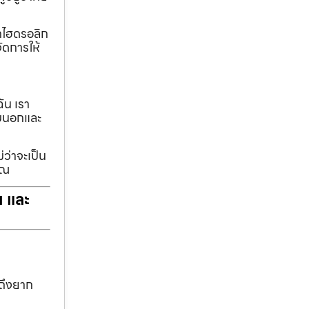
ทกไฮดรอลิก
ัดการให้
ฉัน เรา
รอบนอกและ
่ว่าจะเป็น
ุณ
ฯ และ
าถึงยาก