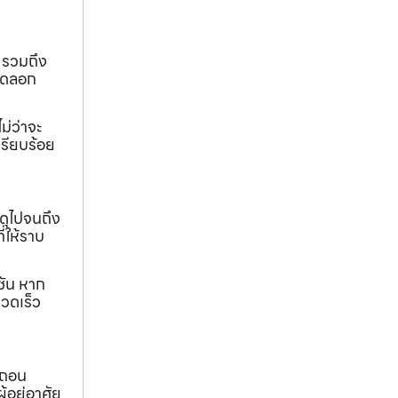
 รวมถึง
ขุดลอก
ม่ว่าจะ
เรียบร้อย
ดุไปจนถึง
ี่ให้ราบ
ชัน หาก
วดเร็ว
อถอน
้อยู่อาศัย