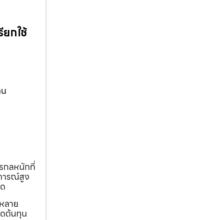
ียกใช้
าน
รกลหนักที่
การณ์สูง
ุด
ถหลาย
ดต้นทุน