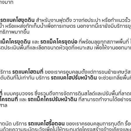
่างมาก
ร
รถแบคโฮขุดดิน
สำหรับงานฟุตติ้ง วางท่อประปา หรือทำแนวรั้ว
ำ หรือแหล่งกักเก็บน้ำเพื่อการเกษตร นอกจากนี้เรายังมีบริการ
ิทธิภาพมากขึ้น
แม็คโครขุดดิน
และ
รถแม็คโครขุดบ่อ
ที่พร้อมลุยทุกสภาพพื้นที่ ไ
ถประเมินพื้นที่และเลือกขนาดหัวขุดที่เหมาะสม เพื่อให้งานออกมา
บริการ
รถแบคโฮถมที่
ของเราครอบคลุมตั้งแต่การขนย้ายเศษวัส
บดินที่ไม่เท่ากัน บริการ
รถแบคโฮปรับหน้าดิน
จะช่วยเกลี่ยพื้นท
ี่
แบบครบวงจร ซึ่งรวมถึงการจัดการดินสไลด์และปรับพื้นที่ลาด
โครถมที่
และ
รถแม็คโครปรับหน้าดิน
ที่สามารถทำงานได้อย่างร
าศาล
เราถนัด บริการ
รถแบคโฮรื้อถอน
ของเราครอบคลุมการทุบตึก รื้
งานด้วยความระมัดระวังเพื่อไม่ให้กระทบต่อโครงสร้างข้างเคียงและผู