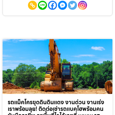
รถแม็คโครขุดดินดินแดง งานด่วน งานเร่ง
เราพร้อมลุย! ติดต่อเช่ารถแบคโฮพร้อมคน