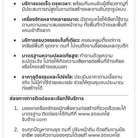
บริการรวดเร็ว ตรงเวลา:
พร้อมทีมคนขับผู้เชี่ยวชาญที่
มีประสบการณ์สูงในงานก่อสร้างและงานดินทุกรูปแบบ
เครื่องจักรหลากหลายขนาด:
มีรถแบคโฮให้เลือกใช้งาน
ตามความเหมาะสมของหน้างาน ทั้งพื้นที่กว้างและพื้นที่
แคบเข้าถึงยาก
บริการครบวงจรจบในที่เดียว:
ครอบคลุมตั้งแต่การ
เคลียร์พื้นที่ ขุดเจาะ ถมที่ ไปจนถึงงานรื้อถอนและทุบตึก
มาตรฐานความปลอดภัยสูง:
ทำงานด้วยความ
ระมัดระวัง ไม่ก่อให้เกิดความเสียหายต่อพื้นที่ข้างเคียง
หรือโครงสร้างรอบนอก
ราคายุติธรรมและโปร่งใส:
ประเมินราคาตามเนื้องาน
จริง ไม่มีค่าใช้จ่ายแอบแฝง ช่วยให้คุณคุมงบประมาณ
ก่อสร้างได้
ช่องทางการติดต่อและเรียกใช้บริการ
มองหาเครื่องจักรหนักเพื่องานก่อสร้างที่รวดเร็วและได้
มาตรฐาน ติดต่อเราได้ทันทีที่ www.รถแบคโฮ
รับจ้าง.com
จบทุกปัญหางานขุด ถมที่ ปรับหน้าดิน ด้วยทีมงานมือ
อาชีพ จองคิวงานของคุณได้เลยที่ www.รถแบคโฮ