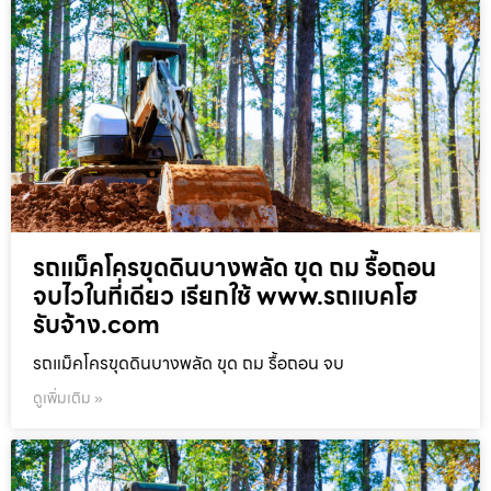
รถแม็คโครขุดดินบางพลัด ขุด ถม รื้อถอน
จบไวในที่เดียว เรียกใช้ www.รถแบคโฮ
รับจ้าง.com
รถแม็คโครขุดดินบางพลัด ขุด ถม รื้อถอน จบ
ดูเพิ่มเติม »