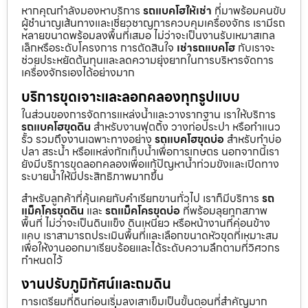
หากคุณกำลังมองหาบริการ
รถแบคโฮให้เช่า
ที่มาพร้อมคนขับ
ผู้ชำนาญเส้นทางและเชี่ยวชาญการควบคุมเครื่องจักร เรามีรถ
หลายขนาดพร้อมลงพื้นที่เสมอ ไม่ว่าจะเป็นงานรับเหมาสเกล
เล็กหรือระดับโครงการ การตัดสินใจ
เช่ารถแบคโฮ
กับเราจะ
ช่วยประหยัดต้นทุนและลดความยุ่งยากในการบริหารจัดการ
เครื่องจักรเองได้อย่างมาก
บริการขุดเจาะและลอกคลองทุกรูปแบบ
ในส่วนของการจัดการแหล่งน้ำและวางรากฐาน เราให้บริการ
รถแบคโฮขุดดิน
สำหรับงานฟุตติ้ง วางท่อประปา หรือทำแนว
รั้ว รวมถึงงานเฉพาะทางอย่าง
รถแบคโฮขุดบ่อ
สำหรับทำบ่อ
ปลา สระน้ำ หรือแหล่งกักเก็บน้ำเพื่อการเกษตร นอกจากนี้เรา
ยังมีบริการขุดลอกคลองเพื่อแก้ปัญหาน้ำท่วมขังและเปิดทาง
ระบายน้ำให้มีประสิทธิภาพมากขึ้น
สำหรับลูกค้าที่คุ้นเคยกับคำเรียกขานทั่วไป เราก็มีบริการ
รถ
แม็คโครขุดดิน
และ
รถแม็คโครขุดบ่อ
ที่พร้อมลุยทุกสภาพ
พื้นที่ ไม่ว่าจะเป็นดินแข็ง ดินเหนียว หรือหน้างานที่ค่อนข้าง
แคบ เราสามารถประเมินพื้นที่และเลือกขนาดหัวขุดที่เหมาะสม
เพื่อให้งานออกมาเรียบร้อยและได้ระดับความลึกตามที่วิศวกร
กำหนดไว้
งานปรับภูมิทัศน์และถมดิน
การเตรียมที่ดินก่อนเริ่มลงเสาเข็มเป็นขั้นตอนที่สำคัญมาก