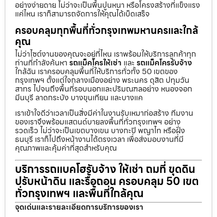
อย่างง่ายดาย ไม่ว่าจะเป็นพื้นปูนหนา หรือโครงสร้างที่แข็งแรง
แค่ไหน เราก็สามารถจัดการให้คุณได้เบ็ดเสร็จ
ครอบคลุมทุกพื้นที่ทั่วกรุงเทพมหานครและใกล้
คุณ
ไม่ว่าไซต์งานของคุณจะอยู่ที่ไหน เราพร้อมให้บริการลูกค้าทุก
ท่านที่กำลังค้นหา
รถแม็คโครให้เช่า
และ
รถแม็คโครรับจ้าง
ใกล้ฉัน เราครอบคลุมพื้นที่ให้บริการทั่วทั้ง 50 เขตของ
กรุงเทพฯ ตั้งแต่ใจกลางเมืองอย่าง พระนคร ดุสิต ปทุมวัน
สาทร ไปจนถึงพื้นที่รอบนอกและปริมณฑลอย่าง หนองจอก
มีนบุรี ลาดกระบัง บางขุนเทียน และบางแค
เราเข้าใจดีว่าเวลาเป็นสิ่งมีค่าในงานรับเหมาก่อสร้าง ทีมงาน
ของเราจึงพร้อมแสตนด์บายลงพื้นที่ทั่วกรุงเทพฯ อย่าง
รวดเร็ว ไม่ว่าจะเป็นเขตบางเขน บางกะปิ พญาไท หรือฝั่ง
ธนบุรี เราก็ไปถึงหน้างานได้ตรงเวลา เพื่อส่งมอบงานที่มี
คุณภาพและคุ้มค่าที่สุดสำหรับคุณ
บริการรถแบคโฮรับจ้าง ให้เช่า ถมที่ ขุดดิน
ปรับหน้าดิน และรื้อถอน ครอบคลุม 50 เขต
ทั่วกรุงเทพฯ และพื้นที่ใกล้คุณ
จุดเด่นและรายละเอียดการบริการของเรา