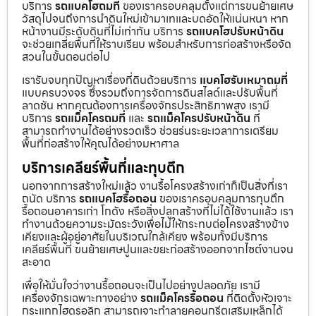
บริการ
รถแบคโฮถมที่
ของเราครอบคลุมตั้งแต่การขนย้ายเศษ
วัสดุไปจนถึงการนำดินใหม่เข้ามาเทและบดอัดให้แน่นหนา หาก
หน้างานมีระดับดินที่ไม่เท่ากัน บริการ
รถแบคโฮปรับหน้าดิน
จะช่วยเกลี่ยพื้นที่ให้ราบเรียบ พร้อมสำหรับการก่อสร้างหรือจัด
สวนในขั้นตอนต่อไป
เรารับจบทุกปัญหาเรื่องที่ดินด้วยบริการ
แบคโฮรับเหมาถมที่
แบบครบวงจร ซึ่งรวมถึงการจัดการดินสไลด์และปรับพื้นที่
ลาดชัน หากคุณต้องการเครื่องจักรประสิทธิภาพสูง เรามี
บริการ
รถแม็คโครถมที่
และ
รถแม็คโครปรับหน้าดิน
ที่
สามารถทำงานได้อย่างรวดเร็ว ช่วยร่นระยะเวลาการเตรียม
พื้นที่ก่อสร้างให้คุณได้อย่างมหาศาล
บริการเคลียร์พื้นที่และทุบตึก
นอกจากการสร้างใหม่แล้ว งานรื้อโครงสร้างเก่าก็เป็นสิ่งที่เรา
ถนัด บริการ
รถแบคโฮรื้อถอน
ของเราครอบคลุมการทุบตึก
รื้อถอนอาคารเก่า โกดัง หรือสิ่งปลูกสร้างที่ไม่ได้ใช้งานแล้ว เรา
ทำงานด้วยความระมัดระวังเพื่อไม่ให้กระทบต่อโครงสร้างข้าง
เคียงและผู้อยู่อาศัยในบริเวณใกล้เคียง พร้อมทั้งมีบริการ
เคลียร์พื้นที่ ขนย้ายเศษปูนและขยะก่อสร้างออกจากไซต์งานจน
สะอาด
เพื่อให้มั่นใจว่างานรื้อถอนจะเป็นไปอย่างปลอดภัย เรามี
เครื่องจักรเฉพาะทางอย่าง
รถแม็คโครรื้อถอน
ที่ติดตั้งหัวเจาะ
กระแทกไฮดรอลิก สามารถเจาะทำลายคอนกรีตเสริมเหล็กได้