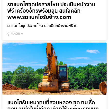
รถแบคโฮขุดบ่อสายไหม ประเมินหน้างาน
ฟรี เครื่องจักรพร้อมลุย สนใจคลิก
www.รถแบคโฮรับจ้าง.com
รถแบคโฮขุดบ่อสายไหม ประเมินหน้างานฟรี เค
ดูเพิ่มเติม »
แบคโฮรับเหมาถมที่สวนหลวง ขุด ถม รื้อ
ถอน จบไวในที่เดียว เรียกใช้ www.รถแบค