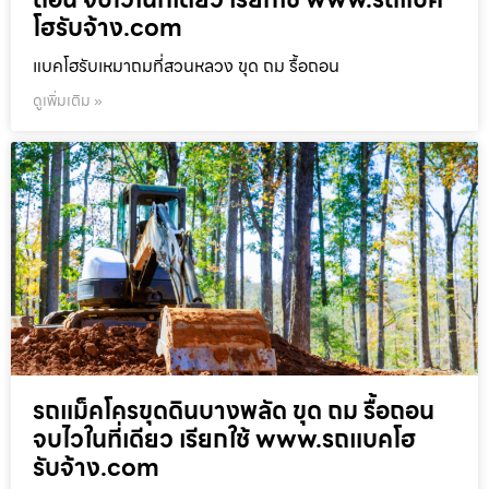
โฮรับจ้าง.com
แบคโฮรับเหมาถมที่สวนหลวง ขุด ถม รื้อถอน
ดูเพิ่มเติม »
รถแม็คโครขุดดินบางพลัด ขุด ถม รื้อถอน
จบไวในที่เดียว เรียกใช้ www.รถแบคโฮ
รับจ้าง.com