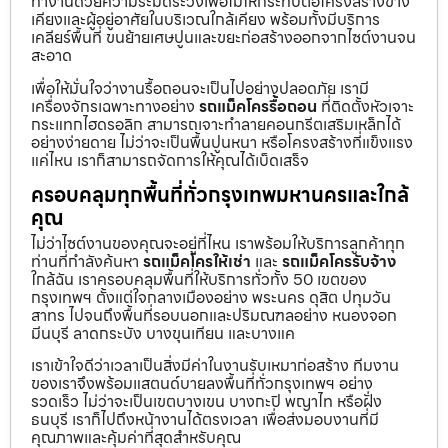
ทำงานด้วยความระมัดระวังเพื่อไม่ให้กระทบต่อโครงสร้างข้าง
เคียงและผู้อยู่อาศัยในบริเวณใกล้เคียง พร้อมทั้งมีบริการ
เคลียร์พื้นที่ ขนย้ายเศษปูนและขยะก่อสร้างออกจากไซต์งานจน
สะอาด
เพื่อให้มั่นใจว่างานรื้อถอนจะเป็นไปอย่างปลอดภัย เรามี
เครื่องจักรเฉพาะทางอย่าง
รถแม็คโครรื้อถอน
ที่ติดตั้งหัวเจาะ
กระแทกไฮดรอลิก สามารถเจาะทำลายคอนกรีตเสริมเหล็กได้
อย่างง่ายดาย ไม่ว่าจะเป็นพื้นปูนหนา หรือโครงสร้างที่แข็งแรง
แค่ไหน เราก็สามารถจัดการให้คุณได้เบ็ดเสร็จ
ครอบคลุมทุกพื้นที่ทั่วกรุงเทพมหานครและใกล้
คุณ
ไม่ว่าไซต์งานของคุณจะอยู่ที่ไหน เราพร้อมให้บริการลูกค้าทุก
ท่านที่กำลังค้นหา
รถแม็คโครให้เช่า
และ
รถแม็คโครรับจ้าง
ใกล้ฉัน เราครอบคลุมพื้นที่ให้บริการทั่วทั้ง 50 เขตของ
กรุงเทพฯ ตั้งแต่ใจกลางเมืองอย่าง พระนคร ดุสิต ปทุมวัน
สาทร ไปจนถึงพื้นที่รอบนอกและปริมณฑลอย่าง หนองจอก
มีนบุรี ลาดกระบัง บางขุนเทียน และบางแค
เราเข้าใจดีว่าเวลาเป็นสิ่งมีค่าในงานรับเหมาก่อสร้าง ทีมงาน
ของเราจึงพร้อมแสตนด์บายลงพื้นที่ทั่วกรุงเทพฯ อย่าง
รวดเร็ว ไม่ว่าจะเป็นเขตบางเขน บางกะปิ พญาไท หรือฝั่ง
ธนบุรี เราก็ไปถึงหน้างานได้ตรงเวลา เพื่อส่งมอบงานที่มี
คุณภาพและคุ้มค่าที่สุดสำหรับคุณ