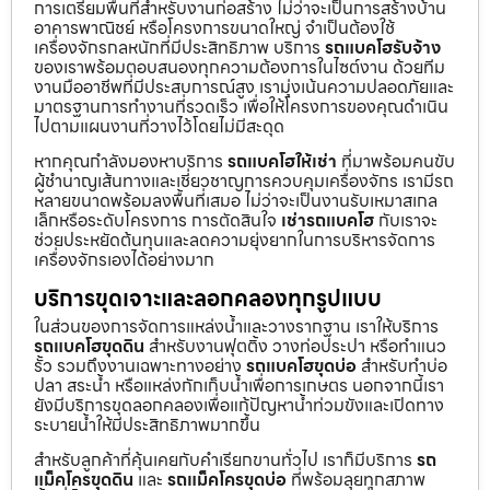
การเตรียมพื้นที่สำหรับงานก่อสร้าง ไม่ว่าจะเป็นการสร้างบ้าน
อาคารพาณิชย์ หรือโครงการขนาดใหญ่ จำเป็นต้องใช้
เครื่องจักรกลหนักที่มีประสิทธิภาพ บริการ
รถแบคโฮรับจ้าง
ของเราพร้อมตอบสนองทุกความต้องการในไซต์งาน ด้วยทีม
งานมืออาชีพที่มีประสบการณ์สูง เรามุ่งเน้นความปลอดภัยและ
มาตรฐานการทำงานที่รวดเร็ว เพื่อให้โครงการของคุณดำเนิน
ไปตามแผนงานที่วางไว้โดยไม่มีสะดุด
หากคุณกำลังมองหาบริการ
รถแบคโฮให้เช่า
ที่มาพร้อมคนขับ
ผู้ชำนาญเส้นทางและเชี่ยวชาญการควบคุมเครื่องจักร เรามีรถ
หลายขนาดพร้อมลงพื้นที่เสมอ ไม่ว่าจะเป็นงานรับเหมาสเกล
เล็กหรือระดับโครงการ การตัดสินใจ
เช่ารถแบคโฮ
กับเราจะ
ช่วยประหยัดต้นทุนและลดความยุ่งยากในการบริหารจัดการ
เครื่องจักรเองได้อย่างมาก
บริการขุดเจาะและลอกคลองทุกรูปแบบ
ในส่วนของการจัดการแหล่งน้ำและวางรากฐาน เราให้บริการ
รถแบคโฮขุดดิน
สำหรับงานฟุตติ้ง วางท่อประปา หรือทำแนว
รั้ว รวมถึงงานเฉพาะทางอย่าง
รถแบคโฮขุดบ่อ
สำหรับทำบ่อ
ปลา สระน้ำ หรือแหล่งกักเก็บน้ำเพื่อการเกษตร นอกจากนี้เรา
ยังมีบริการขุดลอกคลองเพื่อแก้ปัญหาน้ำท่วมขังและเปิดทาง
ระบายน้ำให้มีประสิทธิภาพมากขึ้น
สำหรับลูกค้าที่คุ้นเคยกับคำเรียกขานทั่วไป เราก็มีบริการ
รถ
แม็คโครขุดดิน
และ
รถแม็คโครขุดบ่อ
ที่พร้อมลุยทุกสภาพ