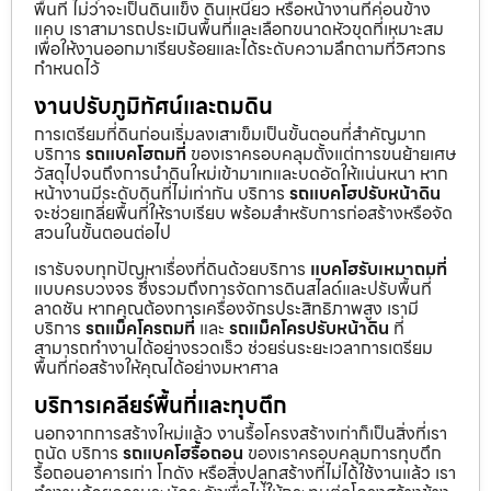
พื้นที่ ไม่ว่าจะเป็นดินแข็ง ดินเหนียว หรือหน้างานที่ค่อนข้าง
แคบ เราสามารถประเมินพื้นที่และเลือกขนาดหัวขุดที่เหมาะสม
เพื่อให้งานออกมาเรียบร้อยและได้ระดับความลึกตามที่วิศวกร
กำหนดไว้
งานปรับภูมิทัศน์และถมดิน
การเตรียมที่ดินก่อนเริ่มลงเสาเข็มเป็นขั้นตอนที่สำคัญมาก
บริการ
รถแบคโฮถมที่
ของเราครอบคลุมตั้งแต่การขนย้ายเศษ
วัสดุไปจนถึงการนำดินใหม่เข้ามาเทและบดอัดให้แน่นหนา หาก
หน้างานมีระดับดินที่ไม่เท่ากัน บริการ
รถแบคโฮปรับหน้าดิน
จะช่วยเกลี่ยพื้นที่ให้ราบเรียบ พร้อมสำหรับการก่อสร้างหรือจัด
สวนในขั้นตอนต่อไป
เรารับจบทุกปัญหาเรื่องที่ดินด้วยบริการ
แบคโฮรับเหมาถมที่
แบบครบวงจร ซึ่งรวมถึงการจัดการดินสไลด์และปรับพื้นที่
ลาดชัน หากคุณต้องการเครื่องจักรประสิทธิภาพสูง เรามี
บริการ
รถแม็คโครถมที่
และ
รถแม็คโครปรับหน้าดิน
ที่
สามารถทำงานได้อย่างรวดเร็ว ช่วยร่นระยะเวลาการเตรียม
พื้นที่ก่อสร้างให้คุณได้อย่างมหาศาล
บริการเคลียร์พื้นที่และทุบตึก
นอกจากการสร้างใหม่แล้ว งานรื้อโครงสร้างเก่าก็เป็นสิ่งที่เรา
ถนัด บริการ
รถแบคโฮรื้อถอน
ของเราครอบคลุมการทุบตึก
รื้อถอนอาคารเก่า โกดัง หรือสิ่งปลูกสร้างที่ไม่ได้ใช้งานแล้ว เรา