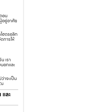
อถอน
้อยู่อาศัย
ทกไฮดรอลิก
ัดการให้
ฉัน เรา
รอบนอกและ
่ว่าจะเป็น
ุณ
ฯ และ