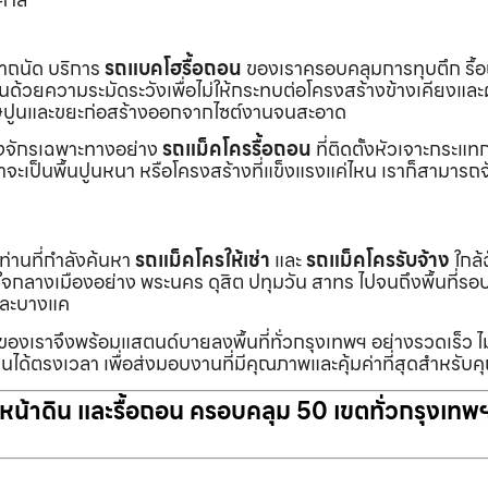
เราถนัด บริการ
รถแบคโฮรื้อถอน
ของเราครอบคลุมการทุบตึก รื้
งานด้วยความระมัดระวังเพื่อไม่ให้กระทบต่อโครงสร้างข้างเคียงและผู
ายเศษปูนและขยะก่อสร้างออกจากไซต์งานจนสะอาด
ื่องจักรเฉพาะทางอย่าง
รถแม็คโครรื้อถอน
ที่ติดตั้งหัวเจาะกระแ
จะเป็นพื้นปูนหนา หรือโครงสร้างที่แข็งแรงแค่ไหน เราก็สามารถจ
กท่านที่กำลังค้นหา
รถแม็คโครให้เช่า
และ
รถแม็คโครรับจ้าง
ใกล้
แต่ใจกลางเมืองอย่าง พระนคร ดุสิต ปทุมวัน สาทร ไปจนถึงพื้นที่
และบางแค
นของเราจึงพร้อมแสตนด์บายลงพื้นที่ทั่วกรุงเทพฯ อย่างรวดเร็ว ไม
นได้ตรงเวลา เพื่อส่งมอบงานที่มีคุณภาพและคุ้มค่าที่สุดสำหรับค
ับหน้าดิน และรื้อถอน ครอบคลุม 50 เขตทั่วกรุงเทพ