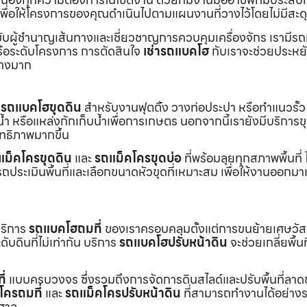
พื่อให้โครงการของคุณดำเนินไปตามแผนงานที่วางไว้โดยไม่มีสะด
ับผู้ชำนาญเส้นทางและเชี่ยวชาญการควบคุมเครื่องจักร เรามีร
หรือระดับโครงการ การตัดสินใจ
เช่ารถแบคโฮ
กับเราจะช่วยประหยั
่างมาก
ร
รถแบคโฮขุดดิน
สำหรับงานฟุตติ้ง วางท่อประปา หรือทำแนวรั้ว
ำ หรือแหล่งกักเก็บน้ำเพื่อการเกษตร นอกจากนี้เรายังมีบริการ
ิทธิภาพมากขึ้น
แม็คโครขุดดิน
และ
รถแม็คโครขุดบ่อ
ที่พร้อมลุยทุกสภาพพื้นที่ ไ
ถประเมินพื้นที่และเลือกขนาดหัวขุดที่เหมาะสม เพื่อให้งานออกมา
บริการ
รถแบคโฮถมที่
ของเราครอบคลุมตั้งแต่การขนย้ายเศษวัส
บดินที่ไม่เท่ากัน บริการ
รถแบคโฮปรับหน้าดิน
จะช่วยเกลี่ยพื้นท
ี่
แบบครบวงจร ซึ่งรวมถึงการจัดการดินสไลด์และปรับพื้นที่ลาด
โครถมที่
และ
รถแม็คโครปรับหน้าดิน
ที่สามารถทำงานได้อย่างร
าศาล