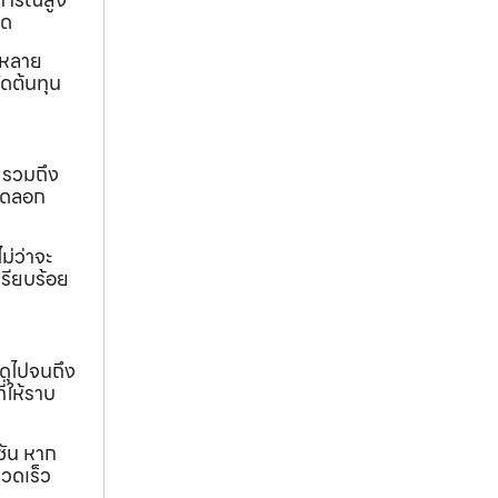
ุด
ถหลาย
ดต้นทุน
 รวมถึง
ขุดลอก
ม่ว่าจะ
เรียบร้อย
ดุไปจนถึง
ี่ให้ราบ
ชัน หาก
วดเร็ว