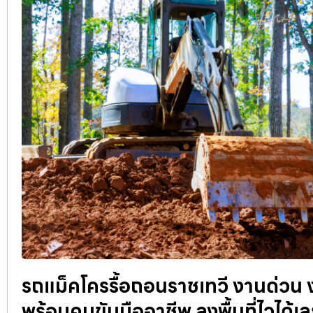
รถแม็คโครรื้อถอนราชเทวี งานด่วน ง
พร้อมคนขับมืออาชีพ ลงพื้นที่ไวได