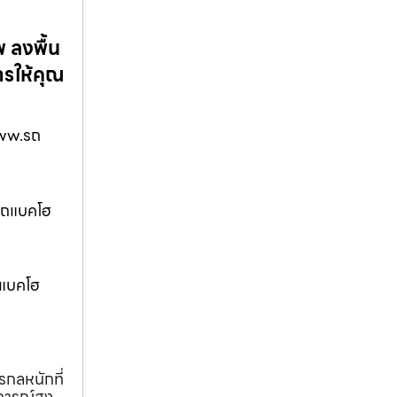
 ลงพื้น
ารให้คุณ
 www.รถ
.รถแบคโฮ
ถแบคโฮ
รกลหนักที่
การณ์สูง