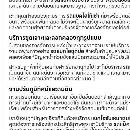
เรามุ่งเน้นความปลอดภัยและมาตรฐานการทำงานที่รวดเร็ว เ
หากคุณกำลังมองหาบริการ
รถแบคโฮให้เช่า
ที่มาพร้อมคนข
ขนาดพร้อมลงพื้นที่เสมอ ไม่ว่าจะเป็นงานรับเหมาสเกลเล็ก
และลดความยุ่งยากในการบริหารจัดการเครื่องจักรเองได้อย
บริการขุดเจาะและลอกคลองทุกรูปแบบ
ในส่วนของการจัดการแหล่งน้ำและวางรากฐาน เราให้บริกา
งานเฉพาะทางอย่าง
รถแบคโฮขุดบ่อ
สำหรับทำบ่อปลา สระน้
คลองเพื่อแก้ปัญหาน้ำท่วมขังและเปิดทางระบายน้ำให้มีประส
สำหรับลูกค้าที่คุ้นเคยกับคำเรียกขานทั่วไป เราก็มีบริการ
รถ
เป็นดินแข็ง ดินเหนียว หรือหน้างานที่ค่อนข้างแคบ เราสามาร
และได้ระดับความลึกตามที่วิศวกรกำหนดไว้
งานปรับภูมิทัศน์และถมดิน
การเตรียมที่ดินก่อนเริ่มลงเสาเข็มเป็นขั้นตอนที่สำคัญมาก 
การนำดินใหม่เข้ามาเทและบดอัดให้แน่นหนา หากหน้างานมีระดั
เรียบ พร้อมสำหรับการก่อสร้างหรือจัดสวนในขั้นตอนต่อไป
เรารับจบทุกปัญหาเรื่องที่ดินด้วยบริการ
แบคโฮรับเหมาถมท
คุณต้องการเครื่องจักรประสิทธิภาพสูง เรามีบริการ
รถแม็ค
ช่วยร่นระยะเวลาการเตรียมพื้นที่ก่อสร้างให้คุณได้อย่างมห