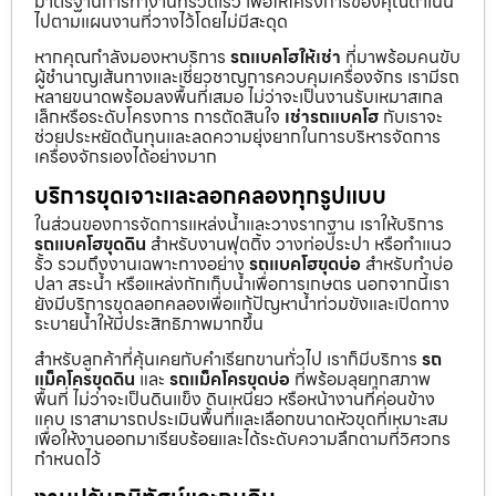
มาตรฐานการทำงานที่รวดเร็ว เพื่อให้โครงการของคุณดำเนิน
ไปตามแผนงานที่วางไว้โดยไม่มีสะดุด
หากคุณกำลังมองหาบริการ
รถแบคโฮให้เช่า
ที่มาพร้อมคนขับ
ผู้ชำนาญเส้นทางและเชี่ยวชาญการควบคุมเครื่องจักร เรามีรถ
หลายขนาดพร้อมลงพื้นที่เสมอ ไม่ว่าจะเป็นงานรับเหมาสเกล
เล็กหรือระดับโครงการ การตัดสินใจ
เช่ารถแบคโฮ
กับเราจะ
ช่วยประหยัดต้นทุนและลดความยุ่งยากในการบริหารจัดการ
เครื่องจักรเองได้อย่างมาก
บริการขุดเจาะและลอกคลองทุกรูปแบบ
ในส่วนของการจัดการแหล่งน้ำและวางรากฐาน เราให้บริการ
รถแบคโฮขุดดิน
สำหรับงานฟุตติ้ง วางท่อประปา หรือทำแนว
รั้ว รวมถึงงานเฉพาะทางอย่าง
รถแบคโฮขุดบ่อ
สำหรับทำบ่อ
ปลา สระน้ำ หรือแหล่งกักเก็บน้ำเพื่อการเกษตร นอกจากนี้เรา
ยังมีบริการขุดลอกคลองเพื่อแก้ปัญหาน้ำท่วมขังและเปิดทาง
ระบายน้ำให้มีประสิทธิภาพมากขึ้น
สำหรับลูกค้าที่คุ้นเคยกับคำเรียกขานทั่วไป เราก็มีบริการ
รถ
แม็คโครขุดดิน
และ
รถแม็คโครขุดบ่อ
ที่พร้อมลุยทุกสภาพ
พื้นที่ ไม่ว่าจะเป็นดินแข็ง ดินเหนียว หรือหน้างานที่ค่อนข้าง
แคบ เราสามารถประเมินพื้นที่และเลือกขนาดหัวขุดที่เหมาะสม
เพื่อให้งานออกมาเรียบร้อยและได้ระดับความลึกตามที่วิศวกร
กำหนดไว้