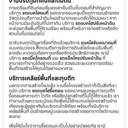
งานปรับภูมิทัศน์และถมดิน
การเตรียมที่ดินก่อนเริ่มลงเสาเข็มเป็นขั้นตอนที่สำคัญมาก
บริการ
รถแบคโฮถมที่
ของเราครอบคลุมตั้งแต่การขนย้ายเศษ
วัสดุไปจนถึงการนำดินใหม่เข้ามาเทและบดอัดให้แน่นหนา หาก
หน้างานมีระดับดินที่ไม่เท่ากัน บริการ
รถแบคโฮปรับหน้าดิน
จะช่วยเกลี่ยพื้นที่ให้ราบเรียบ พร้อมสำหรับการก่อสร้างหรือจัด
สวนในขั้นตอนต่อไป
เรารับจบทุกปัญหาเรื่องที่ดินด้วยบริการ
แบคโฮรับเหมาถมที่
แบบครบวงจร ซึ่งรวมถึงการจัดการดินสไลด์และปรับพื้นที่
ลาดชัน หากคุณต้องการเครื่องจักรประสิทธิภาพสูง เรามี
บริการ
รถแม็คโครถมที่
และ
รถแม็คโครปรับหน้าดิน
ที่
สามารถทำงานได้อย่างรวดเร็ว ช่วยร่นระยะเวลาการเตรียม
พื้นที่ก่อสร้างให้คุณได้อย่างมหาศาล
บริการเคลียร์พื้นที่และทุบตึก
นอกจากการสร้างใหม่แล้ว งานรื้อโครงสร้างเก่าก็เป็นสิ่งที่เรา
ถนัด บริการ
รถแบคโฮรื้อถอน
ของเราครอบคลุมการทุบตึก
รื้อถอนอาคารเก่า โกดัง หรือสิ่งปลูกสร้างที่ไม่ได้ใช้งานแล้ว เรา
ทำงานด้วยความระมัดระวังเพื่อไม่ให้กระทบต่อโครงสร้างข้าง
เคียงและผู้อยู่อาศัยในบริเวณใกล้เคียง พร้อมทั้งมีบริการ
เคลียร์พื้นที่ ขนย้ายเศษปูนและขยะก่อสร้างออกจากไซต์งานจน
สะอาด
เพื่อให้มั่นใจว่างานรื้อถอนจะเป็นไปอย่างปลอดภัย เรามี