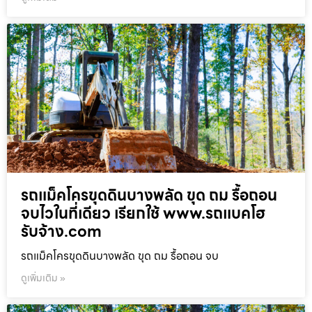
รถแม็คโครขุดดินบางพลัด ขุด ถม รื้อถอน
จบไวในที่เดียว เรียกใช้ www.รถแบคโฮ
รับจ้าง.com
รถแม็คโครขุดดินบางพลัด ขุด ถม รื้อถอน จบ
ดูเพิ่มเติม »