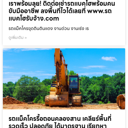
เราพร้อมลุย! ติดต่อเช่ารถแบคโฮพร้อมคน
ขับมืออาชีพ ลงพื้นที่ไวได้เลยที่ www.รถ
แบคโฮรับจ้าง.com
รถแม็คโครขุดดินดินแดง งานด่วน งานเร่ง เร
ดูเพิ่มเติม »
รถแม็คโครรื้อถอนคลองสาน เคลียร์พื้นที่
รวดเร็ว ปลอดภัย ได้มาตรฐาน เรียกหา