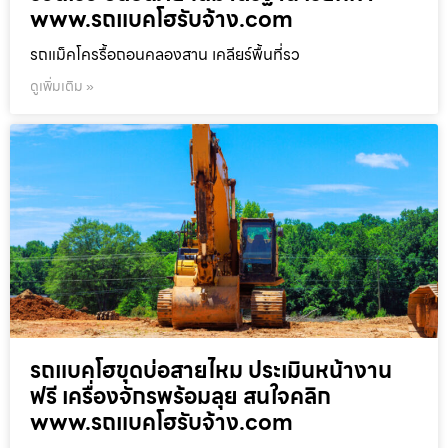
www.รถแบคโฮรับจ้าง.com
รถแม็คโครรื้อถอนคลองสาน เคลียร์พื้นที่รว
ดูเพิ่มเติม »
รถแบคโฮขุดบ่อสายไหม ประเมินหน้างาน
ฟรี เครื่องจักรพร้อมลุย สนใจคลิก
www.รถแบคโฮรับจ้าง.com