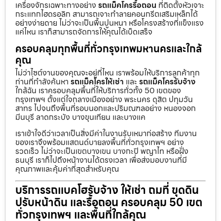
เครื่องจักรเฉพาะทางอย่าง
รถแม็คโครรื้อถอน
ที่ติดตั้งหัวเจาะ
กระแทกไฮดรอลิก สามารถเจาะทำลายคอนกรีตเสริมเหล็กได้
อย่างง่ายดาย ไม่ว่าจะเป็นพื้นปูนหนา หรือโครงสร้างที่แข็งแรง
แค่ไหน เราก็สามารถจัดการให้คุณได้เบ็ดเสร็จ
ครอบคลุมทุกพื้นที่ทั่วกรุงเทพมหานครและใกล้
คุณ
ไม่ว่าไซต์งานของคุณจะอยู่ที่ไหน เราพร้อมให้บริการลูกค้าทุก
ท่านที่กำลังค้นหา
รถแม็คโครให้เช่า
และ
รถแม็คโครรับจ้าง
ใกล้ฉัน เราครอบคลุมพื้นที่ให้บริการทั่วทั้ง 50 เขตของ
กรุงเทพฯ ตั้งแต่ใจกลางเมืองอย่าง พระนคร ดุสิต ปทุมวัน
สาทร ไปจนถึงพื้นที่รอบนอกและปริมณฑลอย่าง หนองจอก
มีนบุรี ลาดกระบัง บางขุนเทียน และบางแค
เราเข้าใจดีว่าเวลาเป็นสิ่งมีค่าในงานรับเหมาก่อสร้าง ทีมงาน
ของเราจึงพร้อมแสตนด์บายลงพื้นที่ทั่วกรุงเทพฯ อย่าง
รวดเร็ว ไม่ว่าจะเป็นเขตบางเขน บางกะปิ พญาไท หรือฝั่ง
ธนบุรี เราก็ไปถึงหน้างานได้ตรงเวลา เพื่อส่งมอบงานที่มี
คุณภาพและคุ้มค่าที่สุดสำหรับคุณ
บริการรถแบคโฮรับจ้าง ให้เช่า ถมที่ ขุดดิน
ปรับหน้าดิน และรื้อถอน ครอบคลุม 50 เขต
ทั่วกรุงเทพฯ และพื้นที่ใกล้คุณ