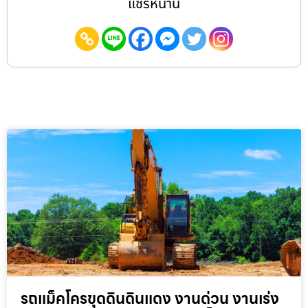
แชร์หน้านี้
รถแม็คโครขุดดินดินแดง งานด่วน งานเร่ง