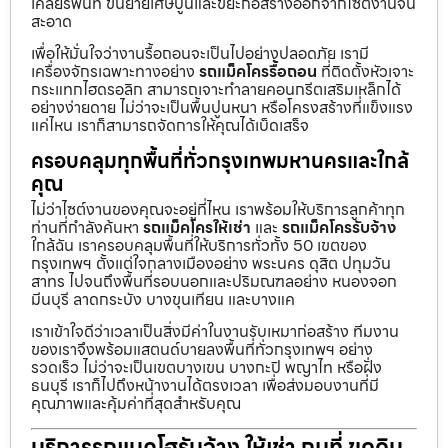
เคลียร์พื้นที่ ขนย้ายเศษปูนและขยะก่อสร้างออกจากไซต์งานจน
สะอาด
เพื่อให้มั่นใจว่างานรื้อถอนจะเป็นไปอย่างปลอดภัย เรามี
เครื่องจักรเฉพาะทางอย่าง
รถแม็คโครรื้อถอน
ที่ติดตั้งหัวเจาะ
กระแทกไฮดรอลิก สามารถเจาะทำลายคอนกรีตเสริมเหล็กได้
อย่างง่ายดาย ไม่ว่าจะเป็นพื้นปูนหนา หรือโครงสร้างที่แข็งแรง
แค่ไหน เราก็สามารถจัดการให้คุณได้เบ็ดเสร็จ
ครอบคลุมทุกพื้นที่ทั่วกรุงเทพมหานครและใกล้
คุณ
ไม่ว่าไซต์งานของคุณจะอยู่ที่ไหน เราพร้อมให้บริการลูกค้าทุก
ท่านที่กำลังค้นหา
รถแม็คโครให้เช่า
และ
รถแม็คโครรับจ้าง
ใกล้ฉัน เราครอบคลุมพื้นที่ให้บริการทั่วทั้ง 50 เขตของ
กรุงเทพฯ ตั้งแต่ใจกลางเมืองอย่าง พระนคร ดุสิต ปทุมวัน
สาทร ไปจนถึงพื้นที่รอบนอกและปริมณฑลอย่าง หนองจอก
มีนบุรี ลาดกระบัง บางขุนเทียน และบางแค
เราเข้าใจดีว่าเวลาเป็นสิ่งมีค่าในงานรับเหมาก่อสร้าง ทีมงาน
ของเราจึงพร้อมแสตนด์บายลงพื้นที่ทั่วกรุงเทพฯ อย่าง
รวดเร็ว ไม่ว่าจะเป็นเขตบางเขน บางกะปิ พญาไท หรือฝั่ง
ธนบุรี เราก็ไปถึงหน้างานได้ตรงเวลา เพื่อส่งมอบงานที่มี
คุณภาพและคุ้มค่าที่สุดสำหรับคุณ
บริการรถแบคโฮรับจ้าง ให้เช่า ถมที่ ขุดดิน