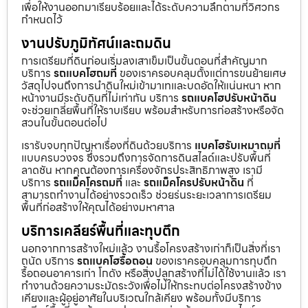
เพื่อให้งานออกมาเรียบร้อยและได้ระดับความลึกตามที่วิศวกร
กำหนดไว้
งานปรับภูมิทัศน์และถมดิน
การเตรียมที่ดินก่อนเริ่มลงเสาเข็มเป็นขั้นตอนที่สำคัญมาก
บริการ
รถแบคโฮถมที่
ของเราครอบคลุมตั้งแต่การขนย้ายเศษ
วัสดุไปจนถึงการนำดินใหม่เข้ามาเทและบดอัดให้แน่นหนา หาก
หน้างานมีระดับดินที่ไม่เท่ากัน บริการ
รถแบคโฮปรับหน้าดิน
จะช่วยเกลี่ยพื้นที่ให้ราบเรียบ พร้อมสำหรับการก่อสร้างหรือจัด
สวนในขั้นตอนต่อไป
เรารับจบทุกปัญหาเรื่องที่ดินด้วยบริการ
แบคโฮรับเหมาถมที่
แบบครบวงจร ซึ่งรวมถึงการจัดการดินสไลด์และปรับพื้นที่
ลาดชัน หากคุณต้องการเครื่องจักรประสิทธิภาพสูง เรามี
บริการ
รถแม็คโครถมที่
และ
รถแม็คโครปรับหน้าดิน
ที่
สามารถทำงานได้อย่างรวดเร็ว ช่วยร่นระยะเวลาการเตรียม
พื้นที่ก่อสร้างให้คุณได้อย่างมหาศาล
บริการเคลียร์พื้นที่และทุบตึก
นอกจากการสร้างใหม่แล้ว งานรื้อโครงสร้างเก่าก็เป็นสิ่งที่เรา
ถนัด บริการ
รถแบคโฮรื้อถอน
ของเราครอบคลุมการทุบตึก
รื้อถอนอาคารเก่า โกดัง หรือสิ่งปลูกสร้างที่ไม่ได้ใช้งานแล้ว เรา
ทำงานด้วยความระมัดระวังเพื่อไม่ให้กระทบต่อโครงสร้างข้าง
เคียงและผู้อยู่อาศัยในบริเวณใกล้เคียง พร้อมทั้งมีบริการ