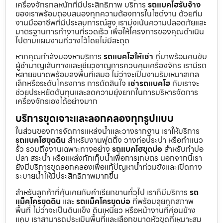
เครื่องจักรกลหนักที่มีประสิทธิภาพ บริการ
รถแบคโฮรับจ้าง
ของเราพร้อมตอบสนองทุกความต้องการในไซต์งาน ด้วยทีม
งานมืออาชีพที่มีประสบการณ์สูง เรามุ่งเน้นความปลอดภัยและ
มาตรฐานการทำงานที่รวดเร็ว เพื่อให้โครงการของคุณดำเนิน
ไปตามแผนงานที่วางไว้โดยไม่มีสะดุด
หากคุณกำลังมองหาบริการ
รถแบคโฮให้เช่า
ที่มาพร้อมคนขับ
ผู้ชำนาญเส้นทางและเชี่ยวชาญการควบคุมเครื่องจักร เรามีรถ
หลายขนาดพร้อมลงพื้นที่เสมอ ไม่ว่าจะเป็นงานรับเหมาสเกล
เล็กหรือระดับโครงการ การตัดสินใจ
เช่ารถแบคโฮ
กับเราจะ
ช่วยประหยัดต้นทุนและลดความยุ่งยากในการบริหารจัดการ
เครื่องจักรเองได้อย่างมาก
บริการขุดเจาะและลอกคลองทุกรูปแบบ
ในส่วนของการจัดการแหล่งน้ำและวางรากฐาน เราให้บริการ
รถแบคโฮขุดดิน
สำหรับงานฟุตติ้ง วางท่อประปา หรือทำแนว
รั้ว รวมถึงงานเฉพาะทางอย่าง
รถแบคโฮขุดบ่อ
สำหรับทำบ่อ
ปลา สระน้ำ หรือแหล่งกักเก็บน้ำเพื่อการเกษตร นอกจากนี้เรา
ยังมีบริการขุดลอกคลองเพื่อแก้ปัญหาน้ำท่วมขังและเปิดทาง
ระบายน้ำให้มีประสิทธิภาพมากขึ้น
สำหรับลูกค้าที่คุ้นเคยกับคำเรียกขานทั่วไป เราก็มีบริการ
รถ
แม็คโครขุดดิน
และ
รถแม็คโครขุดบ่อ
ที่พร้อมลุยทุกสภาพ
พื้นที่ ไม่ว่าจะเป็นดินแข็ง ดินเหนียว หรือหน้างานที่ค่อนข้าง
แคบ เราสามารถประเมินพื้นที่และเลือกขนาดหัวขุดที่เหมาะสม