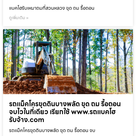
แบคโฮรับเหมาถมที่สวนหลวง ขุด ถม รื้อถอน
ดูเพิ่มเติม »
รถแม็คโครขุดดินบางพลัด ขุด ถม รื้อถอน
จบไวในที่เดียว เรียกใช้ www.รถแบคโฮ
รับจ้าง.com
รถแม็คโครขุดดินบางพลัด ขุด ถม รื้อถอน จบ