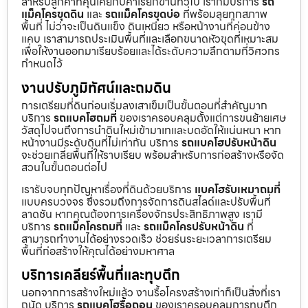
สำหรับลูกค้าที่คุ้นเคยกับคำเรียกขานทั่วไป เราก็มีบริการ
รถ
แม็คโครขุดดิน
และ
รถแม็คโครขุดบ่อ
ที่พร้อมลุยทุกสภาพ
พื้นที่ ไม่ว่าจะเป็นดินแข็ง ดินเหนียว หรือหน้างานที่ค่อนข้าง
แคบ เราสามารถประเมินพื้นที่และเลือกขนาดหัวขุดที่เหมาะสม
เพื่อให้งานออกมาเรียบร้อยและได้ระดับความลึกตามที่วิศวกร
กำหนดไว้
งานปรับภูมิทัศน์และถมดิน
การเตรียมที่ดินก่อนเริ่มลงเสาเข็มเป็นขั้นตอนที่สำคัญมาก
บริการ
รถแบคโฮถมที่
ของเราครอบคลุมตั้งแต่การขนย้ายเศษ
วัสดุไปจนถึงการนำดินใหม่เข้ามาเทและบดอัดให้แน่นหนา หาก
หน้างานมีระดับดินที่ไม่เท่ากัน บริการ
รถแบคโฮปรับหน้าดิน
จะช่วยเกลี่ยพื้นที่ให้ราบเรียบ พร้อมสำหรับการก่อสร้างหรือจัด
สวนในขั้นตอนต่อไป
เรารับจบทุกปัญหาเรื่องที่ดินด้วยบริการ
แบคโฮรับเหมาถมที่
แบบครบวงจร ซึ่งรวมถึงการจัดการดินสไลด์และปรับพื้นที่
ลาดชัน หากคุณต้องการเครื่องจักรประสิทธิภาพสูง เรามี
บริการ
รถแม็คโครถมที่
และ
รถแม็คโครปรับหน้าดิน
ที่
สามารถทำงานได้อย่างรวดเร็ว ช่วยร่นระยะเวลาการเตรียม
พื้นที่ก่อสร้างให้คุณได้อย่างมหาศาล
บริการเคลียร์พื้นที่และทุบตึก
นอกจากการสร้างใหม่แล้ว งานรื้อโครงสร้างเก่าก็เป็นสิ่งที่เรา
ถนัด บริการ
รถแบคโฮรื้อถอน
ของเราครอบคลุมการทุบตึก