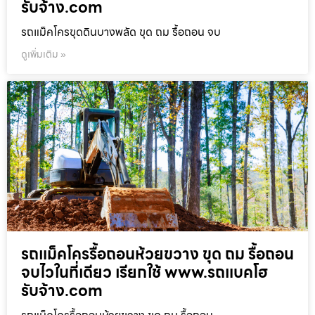
รับจ้าง.com
รถแม็คโครขุดดินบางพลัด ขุด ถม รื้อถอน จบ
ดูเพิ่มเติม »
รถแม็คโครรื้อถอนห้วยขวาง ขุด ถม รื้อถอน
จบไวในที่เดียว เรียกใช้ www.รถแบคโฮ
รับจ้าง.com