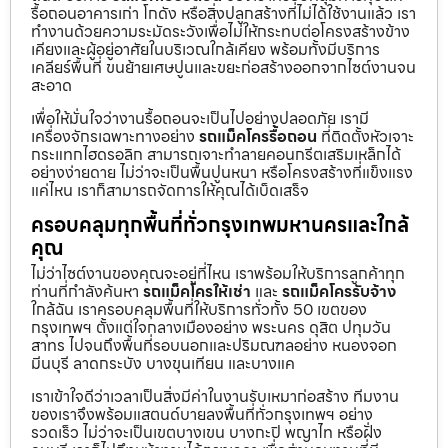
รื้อถอนอาคารเก่า โกดัง หรือสิ่งปลูกสร้างที่ไม่ได้ใช้งานแล้ว เรา
ทำงานด้วยความระมัดระวังเพื่อไม่ให้กระทบต่อโครงสร้างข้าง
เคียงและผู้อยู่อาศัยในบริเวณใกล้เคียง พร้อมทั้งมีบริการ
เคลียร์พื้นที่ ขนย้ายเศษปูนและขยะก่อสร้างออกจากไซต์งานจน
สะอาด
เพื่อให้มั่นใจว่างานรื้อถอนจะเป็นไปอย่างปลอดภัย เรามี
เครื่องจักรเฉพาะทางอย่าง
รถแม็คโครรื้อถอน
ที่ติดตั้งหัวเจาะ
กระแทกไฮดรอลิก สามารถเจาะทำลายคอนกรีตเสริมเหล็กได้
อย่างง่ายดาย ไม่ว่าจะเป็นพื้นปูนหนา หรือโครงสร้างที่แข็งแรง
แค่ไหน เราก็สามารถจัดการให้คุณได้เบ็ดเสร็จ
ครอบคลุมทุกพื้นที่ทั่วกรุงเทพมหานครและใกล้
คุณ
ไม่ว่าไซต์งานของคุณจะอยู่ที่ไหน เราพร้อมให้บริการลูกค้าทุก
ท่านที่กำลังค้นหา
รถแม็คโครให้เช่า
และ
รถแม็คโครรับจ้าง
ใกล้ฉัน เราครอบคลุมพื้นที่ให้บริการทั่วทั้ง 50 เขตของ
กรุงเทพฯ ตั้งแต่ใจกลางเมืองอย่าง พระนคร ดุสิต ปทุมวัน
สาทร ไปจนถึงพื้นที่รอบนอกและปริมณฑลอย่าง หนองจอก
มีนบุรี ลาดกระบัง บางขุนเทียน และบางแค
เราเข้าใจดีว่าเวลาเป็นสิ่งมีค่าในงานรับเหมาก่อสร้าง ทีมงาน
ของเราจึงพร้อมแสตนด์บายลงพื้นที่ทั่วกรุงเทพฯ อย่าง
รวดเร็ว ไม่ว่าจะเป็นเขตบางเขน บางกะปิ พญาไท หรือฝั่ง