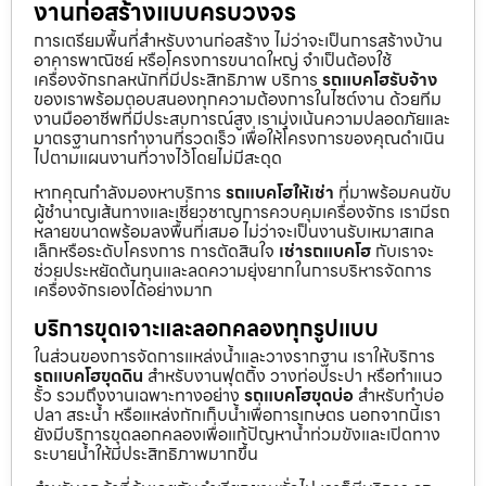
งานก่อสร้างแบบครบวงจร
การเตรียมพื้นที่สำหรับงานก่อสร้าง ไม่ว่าจะเป็นการสร้างบ้าน
อาคารพาณิชย์ หรือโครงการขนาดใหญ่ จำเป็นต้องใช้
เครื่องจักรกลหนักที่มีประสิทธิภาพ บริการ
รถแบคโฮรับจ้าง
ของเราพร้อมตอบสนองทุกความต้องการในไซต์งาน ด้วยทีม
งานมืออาชีพที่มีประสบการณ์สูง เรามุ่งเน้นความปลอดภัยและ
มาตรฐานการทำงานที่รวดเร็ว เพื่อให้โครงการของคุณดำเนิน
ไปตามแผนงานที่วางไว้โดยไม่มีสะดุด
หากคุณกำลังมองหาบริการ
รถแบคโฮให้เช่า
ที่มาพร้อมคนขับ
ผู้ชำนาญเส้นทางและเชี่ยวชาญการควบคุมเครื่องจักร เรามีรถ
หลายขนาดพร้อมลงพื้นที่เสมอ ไม่ว่าจะเป็นงานรับเหมาสเกล
เล็กหรือระดับโครงการ การตัดสินใจ
เช่ารถแบคโฮ
กับเราจะ
ช่วยประหยัดต้นทุนและลดความยุ่งยากในการบริหารจัดการ
เครื่องจักรเองได้อย่างมาก
บริการขุดเจาะและลอกคลองทุกรูปแบบ
ในส่วนของการจัดการแหล่งน้ำและวางรากฐาน เราให้บริการ
รถแบคโฮขุดดิน
สำหรับงานฟุตติ้ง วางท่อประปา หรือทำแนว
รั้ว รวมถึงงานเฉพาะทางอย่าง
รถแบคโฮขุดบ่อ
สำหรับทำบ่อ
ปลา สระน้ำ หรือแหล่งกักเก็บน้ำเพื่อการเกษตร นอกจากนี้เรา
ยังมีบริการขุดลอกคลองเพื่อแก้ปัญหาน้ำท่วมขังและเปิดทาง
ระบายน้ำให้มีประสิทธิภาพมากขึ้น