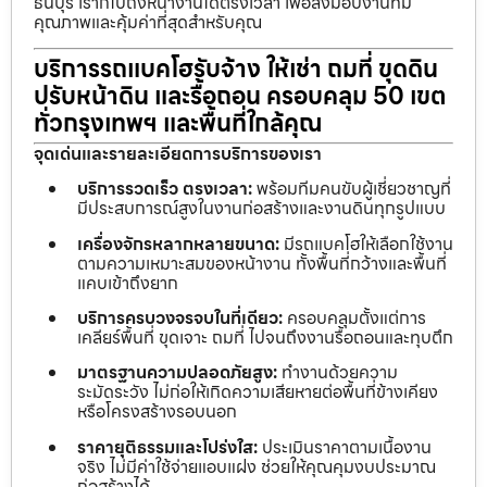
ธนบุรี เราก็ไปถึงหน้างานได้ตรงเวลา เพื่อส่งมอบงานที่มี
คุณภาพและคุ้มค่าที่สุดสำหรับคุณ
บริการรถแบคโฮรับจ้าง ให้เช่า ถมที่ ขุดดิน
ปรับหน้าดิน และรื้อถอน ครอบคลุม 50 เขต
ทั่วกรุงเทพฯ และพื้นที่ใกล้คุณ
จุดเด่นและรายละเอียดการบริการของเรา
บริการรวดเร็ว ตรงเวลา:
พร้อมทีมคนขับผู้เชี่ยวชาญที่
มีประสบการณ์สูงในงานก่อสร้างและงานดินทุกรูปแบบ
เครื่องจักรหลากหลายขนาด:
มีรถแบคโฮให้เลือกใช้งาน
ตามความเหมาะสมของหน้างาน ทั้งพื้นที่กว้างและพื้นที่
แคบเข้าถึงยาก
บริการครบวงจรจบในที่เดียว:
ครอบคลุมตั้งแต่การ
เคลียร์พื้นที่ ขุดเจาะ ถมที่ ไปจนถึงงานรื้อถอนและทุบตึก
มาตรฐานความปลอดภัยสูง:
ทำงานด้วยความ
ระมัดระวัง ไม่ก่อให้เกิดความเสียหายต่อพื้นที่ข้างเคียง
หรือโครงสร้างรอบนอก
ราคายุติธรรมและโปร่งใส:
ประเมินราคาตามเนื้องาน
จริง ไม่มีค่าใช้จ่ายแอบแฝง ช่วยให้คุณคุมงบประมาณ
ก่อสร้างได้