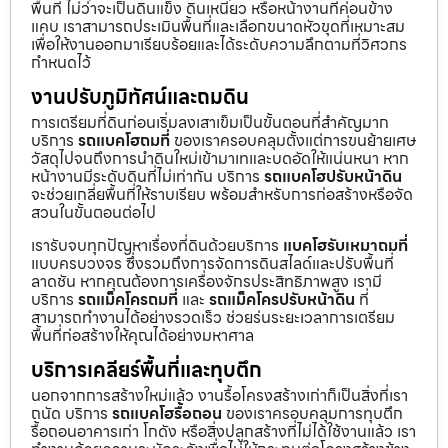
พื้นที่ ไม่ว่าจะเป็นดินแข็ง ดินเหนียว หรือหน้างานที่ค่อนข้าง
แคบ เราสามารถประเมินพื้นที่และเลือกขนาดหัวขุดที่เหมาะสม
เพื่อให้งานออกมาเรียบร้อยและได้ระดับความลึกตามที่วิศวกร
กำหนดไว้
งานปรับภูมิทัศน์และถมดิน
การเตรียมที่ดินก่อนเริ่มลงเสาเข็มเป็นขั้นตอนที่สำคัญมาก
บริการ
รถแบคโฮถมที่
ของเราครอบคลุมตั้งแต่การขนย้ายเศษ
วัสดุไปจนถึงการนำดินใหม่เข้ามาเทและบดอัดให้แน่นหนา หาก
หน้างานมีระดับดินที่ไม่เท่ากัน บริการ
รถแบคโฮปรับหน้าดิน
จะช่วยเกลี่ยพื้นที่ให้ราบเรียบ พร้อมสำหรับการก่อสร้างหรือจัด
สวนในขั้นตอนต่อไป
เรารับจบทุกปัญหาเรื่องที่ดินด้วยบริการ
แบคโฮรับเหมาถมที่
แบบครบวงจร ซึ่งรวมถึงการจัดการดินสไลด์และปรับพื้นที่
ลาดชัน หากคุณต้องการเครื่องจักรประสิทธิภาพสูง เรามี
บริการ
รถแม็คโครถมที่
และ
รถแม็คโครปรับหน้าดิน
ที่
สามารถทำงานได้อย่างรวดเร็ว ช่วยร่นระยะเวลาการเตรียม
พื้นที่ก่อสร้างให้คุณได้อย่างมหาศาล
บริการเคลียร์พื้นที่และทุบตึก
นอกจากการสร้างใหม่แล้ว งานรื้อโครงสร้างเก่าก็เป็นสิ่งที่เรา
ถนัด บริการ
รถแบคโฮรื้อถอน
ของเราครอบคลุมการทุบตึก
รื้อถอนอาคารเก่า โกดัง หรือสิ่งปลูกสร้างที่ไม่ได้ใช้งานแล้ว เรา