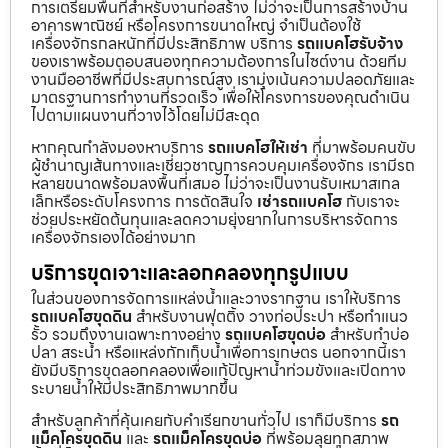
การเตรียมพื้นที่สำหรับงานก่อสร้าง ไม่ว่าจะเป็นการสร้างบ้าน
อาคารพาณิชย์ หรือโครงการขนาดใหญ่ จำเป็นต้องใช้
เครื่องจักรกลหนักที่มีประสิทธิภาพ บริการ
รถแบคโฮรับจ้าง
ของเราพร้อมตอบสนองทุกความต้องการในไซต์งาน ด้วยทีม
งานมืออาชีพที่มีประสบการณ์สูง เรามุ่งเน้นความปลอดภัยและ
มาตรฐานการทำงานที่รวดเร็ว เพื่อให้โครงการของคุณดำเนิน
ไปตามแผนงานที่วางไว้โดยไม่มีสะดุด
หากคุณกำลังมองหาบริการ
รถแบคโฮให้เช่า
ที่มาพร้อมคนขับ
ผู้ชำนาญเส้นทางและเชี่ยวชาญการควบคุมเครื่องจักร เรามีรถ
หลายขนาดพร้อมลงพื้นที่เสมอ ไม่ว่าจะเป็นงานรับเหมาสเกล
เล็กหรือระดับโครงการ การตัดสินใจ
เช่ารถแบคโฮ
กับเราจะ
ช่วยประหยัดต้นทุนและลดความยุ่งยากในการบริหารจัดการ
เครื่องจักรเองได้อย่างมาก
บริการขุดเจาะและลอกคลองทุกรูปแบบ
ในส่วนของการจัดการแหล่งน้ำและวางรากฐาน เราให้บริการ
รถแบคโฮขุดดิน
สำหรับงานฟุตติ้ง วางท่อประปา หรือทำแนว
รั้ว รวมถึงงานเฉพาะทางอย่าง
รถแบคโฮขุดบ่อ
สำหรับทำบ่อ
ปลา สระน้ำ หรือแหล่งกักเก็บน้ำเพื่อการเกษตร นอกจากนี้เรา
ยังมีบริการขุดลอกคลองเพื่อแก้ปัญหาน้ำท่วมขังและเปิดทาง
ระบายน้ำให้มีประสิทธิภาพมากขึ้น
สำหรับลูกค้าที่คุ้นเคยกับคำเรียกขานทั่วไป เราก็มีบริการ
รถ
แม็คโครขุดดิน
และ
รถแม็คโครขุดบ่อ
ที่พร้อมลุยทุกสภาพ