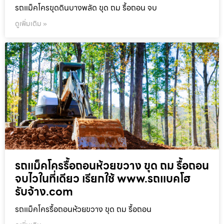
รถแม็คโครขุดดินบางพลัด ขุด ถม รื้อถอน จบ
ดูเพิ่มเติม »
รถแม็คโครรื้อถอนห้วยขวาง ขุด ถม รื้อถอน
จบไวในที่เดียว เรียกใช้ www.รถแบคโฮ
รับจ้าง.com
รถแม็คโครรื้อถอนห้วยขวาง ขุด ถม รื้อถอน