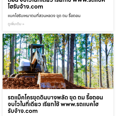
โฮรับจ้าง.com
แบคโฮรับเหมาถมที่สวนหลวง ขุด ถม รื้อถอน
ดูเพิ่มเติม »
รถแม็คโครขุดดินบางพลัด ขุด ถม รื้อถอน
จบไวในที่เดียว เรียกใช้ www.รถแบคโฮ
รับจ้าง.com