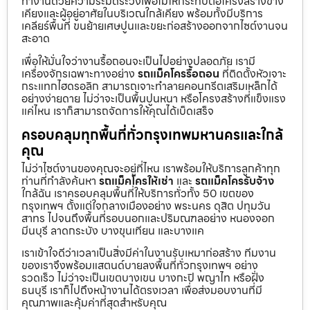
ทำงานด้วยความระมัดระวังเพื่อไม่ให้กระทบต่อโครงสร้างข้าง
เคียงและผู้อยู่อาศัยในบริเวณใกล้เคียง พร้อมทั้งมีบริการ
เคลียร์พื้นที่ ขนย้ายเศษปูนและขยะก่อสร้างออกจากไซต์งานจน
สะอาด
เพื่อให้มั่นใจว่างานรื้อถอนจะเป็นไปอย่างปลอดภัย เรามี
เครื่องจักรเฉพาะทางอย่าง
รถแม็คโครรื้อถอน
ที่ติดตั้งหัวเจาะ
กระแทกไฮดรอลิก สามารถเจาะทำลายคอนกรีตเสริมเหล็กได้
อย่างง่ายดาย ไม่ว่าจะเป็นพื้นปูนหนา หรือโครงสร้างที่แข็งแรง
แค่ไหน เราก็สามารถจัดการให้คุณได้เบ็ดเสร็จ
ครอบคลุมทุกพื้นที่ทั่วกรุงเทพมหานครและใกล้
คุณ
ไม่ว่าไซต์งานของคุณจะอยู่ที่ไหน เราพร้อมให้บริการลูกค้าทุก
ท่านที่กำลังค้นหา
รถแม็คโครให้เช่า
และ
รถแม็คโครรับจ้าง
ใกล้ฉัน เราครอบคลุมพื้นที่ให้บริการทั่วทั้ง 50 เขตของ
กรุงเทพฯ ตั้งแต่ใจกลางเมืองอย่าง พระนคร ดุสิต ปทุมวัน
สาทร ไปจนถึงพื้นที่รอบนอกและปริมณฑลอย่าง หนองจอก
มีนบุรี ลาดกระบัง บางขุนเทียน และบางแค
เราเข้าใจดีว่าเวลาเป็นสิ่งมีค่าในงานรับเหมาก่อสร้าง ทีมงาน
ของเราจึงพร้อมแสตนด์บายลงพื้นที่ทั่วกรุงเทพฯ อย่าง
รวดเร็ว ไม่ว่าจะเป็นเขตบางเขน บางกะปิ พญาไท หรือฝั่ง
ธนบุรี เราก็ไปถึงหน้างานได้ตรงเวลา เพื่อส่งมอบงานที่มี
คุณภาพและคุ้มค่าที่สุดสำหรับคุณ