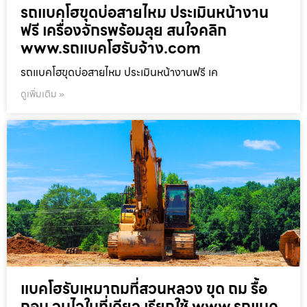
รถแบคโฮขุดบ่อสายไหม ประเมินหน้างาน
ฟรี เครื่องจักรพร้อมลุย สนใจคลิก
www.รถแบคโฮรับจ้าง.com
รถแบคโฮขุดบ่อสายไหม ประเมินหน้างานฟรี เค
ดูเพิ่มเติม »
แบคโฮรับเหมาถมที่สวนหลวง ขุด ถม รื้อ
ถอน จบไวในที่เดียว เรียกใช้ www.รถแบค