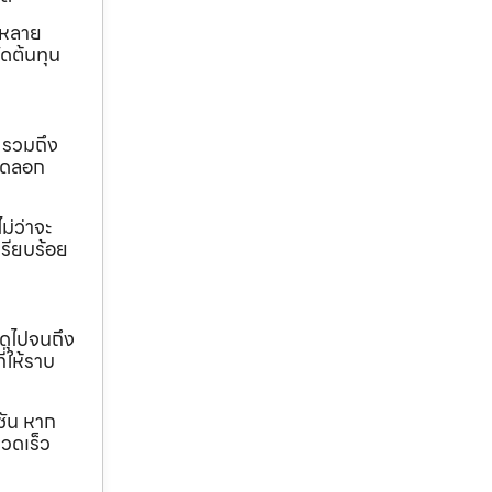
ถหลาย
ดต้นทุน
 รวมถึง
ขุดลอก
ม่ว่าจะ
เรียบร้อย
ดุไปจนถึง
ี่ให้ราบ
ชัน หาก
วดเร็ว