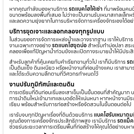
หากคุณกำลังมองหาบริการ
รถแบคโฮให้เช่า
ที่มาพร้อมคนข
ขนาดพร้อมลงพื้นที่เสมอ ไม่ว่าจะเป็นงานรับเหมาสเกลเล็ก
และลดความยุ่งยากในการบริหารจัดการเครื่องจักรเองได้อย
บริการขุดเจาะและลอกคลองทุกรูปแบบ
ในส่วนของการจัดการแหล่งน้ำและวางรากฐาน เราให้บริกา
งานเฉพาะทางอย่าง
รถแบคโฮขุดบ่อ
สำหรับทำบ่อปลา สระน้
คลองเพื่อแก้ปัญหาน้ำท่วมขังและเปิดทางระบายน้ำให้มีประส
สำหรับลูกค้าที่คุ้นเคยกับคำเรียกขานทั่วไป เราก็มีบริการ
รถ
เป็นดินแข็ง ดินเหนียว หรือหน้างานที่ค่อนข้างแคบ เราสามาร
และได้ระดับความลึกตามที่วิศวกรกำหนดไว้
งานปรับภูมิทัศน์และถมดิน
การเตรียมที่ดินก่อนเริ่มลงเสาเข็มเป็นขั้นตอนที่สำคัญมาก 
การนำดินใหม่เข้ามาเทและบดอัดให้แน่นหนา หากหน้างานมีระดั
เรียบ พร้อมสำหรับการก่อสร้างหรือจัดสวนในขั้นตอนต่อไป
เรารับจบทุกปัญหาเรื่องที่ดินด้วยบริการ
แบคโฮรับเหมาถมท
คุณต้องการเครื่องจักรประสิทธิภาพสูง เรามีบริการ
รถแม็ค
ช่วยร่นระยะเวลาการเตรียมพื้นที่ก่อสร้างให้คุณได้อย่างมห