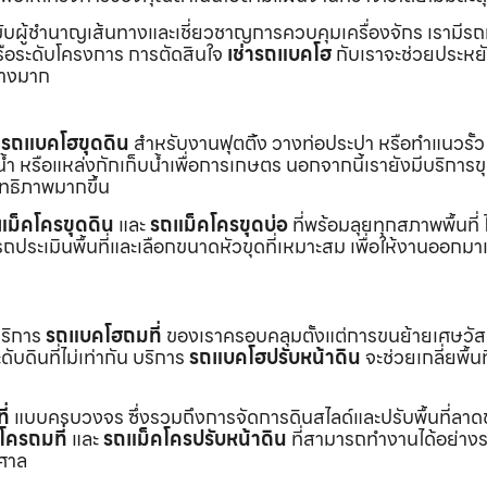
ับผู้ชำนาญเส้นทางและเชี่ยวชาญการควบคุมเครื่องจักร เรามีร
หรือระดับโครงการ การตัดสินใจ
เช่ารถแบคโฮ
กับเราจะช่วยประหยั
่างมาก
ร
รถแบคโฮขุดดิน
สำหรับงานฟุตติ้ง วางท่อประปา หรือทำแนวรั้ว
ำ หรือแหล่งกักเก็บน้ำเพื่อการเกษตร นอกจากนี้เรายังมีบริการ
ิทธิภาพมากขึ้น
แม็คโครขุดดิน
และ
รถแม็คโครขุดบ่อ
ที่พร้อมลุยทุกสภาพพื้นที่ ไ
ถประเมินพื้นที่และเลือกขนาดหัวขุดที่เหมาะสม เพื่อให้งานออกมา
บริการ
รถแบคโฮถมที่
ของเราครอบคลุมตั้งแต่การขนย้ายเศษวัส
บดินที่ไม่เท่ากัน บริการ
รถแบคโฮปรับหน้าดิน
จะช่วยเกลี่ยพื้นท
ี่
แบบครบวงจร ซึ่งรวมถึงการจัดการดินสไลด์และปรับพื้นที่ลาด
โครถมที่
และ
รถแม็คโครปรับหน้าดิน
ที่สามารถทำงานได้อย่างร
าศาล