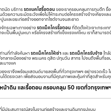
เราถนัด บริการ
รถแบคโฮรื้อถอน
ของเราครอบคลุมการทุบตึก รื้
งานด้วยความระมัดระวังเพื่อไม่ให้กระทบต่อโครงสร้างข้างเคียงและผู
ายเศษปูนและขยะก่อสร้างออกจากไซต์งานจนสะอาด
ื่องจักรเฉพาะทางอย่าง
รถแม็คโครรื้อถอน
ที่ติดตั้งหัวเจาะกระแ
จะเป็นพื้นปูนหนา หรือโครงสร้างที่แข็งแรงแค่ไหน เราก็สามารถจ
กท่านที่กำลังค้นหา
รถแม็คโครให้เช่า
และ
รถแม็คโครรับจ้าง
ใกล้
แต่ใจกลางเมืองอย่าง พระนคร ดุสิต ปทุมวัน สาทร ไปจนถึงพื้นที่
และบางแค
นของเราจึงพร้อมแสตนด์บายลงพื้นที่ทั่วกรุงเทพฯ อย่างรวดเร็ว ไม
นได้ตรงเวลา เพื่อส่งมอบงานที่มีคุณภาพและคุ้มค่าที่สุดสำหรับค
ับหน้าดิน และรื้อถอน ครอบคลุม 50 เขตทั่วกรุงเทพ
ที่มีประสบการณ์สูงในงานก่อสร้างและงานดินทุกรูปแบบ