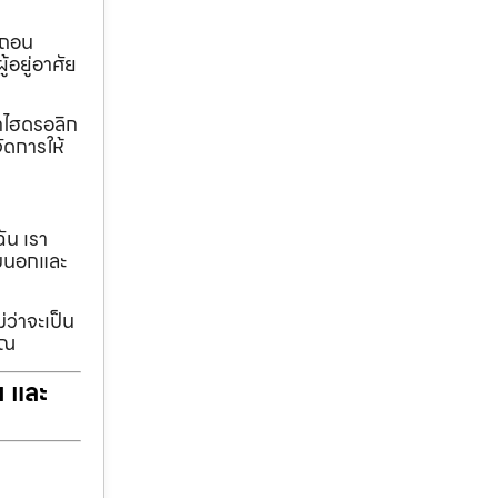
อถอน
้อยู่อาศัย
ทกไฮดรอลิก
ัดการให้
ฉัน เรา
รอบนอกและ
่ว่าจะเป็น
ุณ
ฯ และ