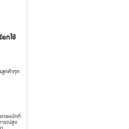
ียกใช้
ลูกค้าทุก
รกลหนักที่
การณ์สูง
ุด