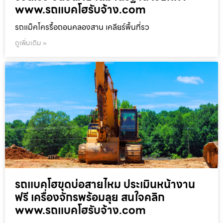
www.รถแบคโฮรับจ้าง.com
รถแม็คโครรื้อถอนคลองสาน เคลียร์พื้นที่รว
ดูเพิ่มเติม »
รถแบคโฮขุดบ่อสายไหม ประเมินหน้างาน
ฟรี เครื่องจักรพร้อมลุย สนใจคลิก
www.รถแบคโฮรับจ้าง.com