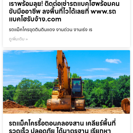
เราพร้อมลุย! ติดต่อเช่ารถแบคโฮพร้อมคน
ขับมืออาชีพ ลงพื้นที่ไวได้เลยที่ www.รถ
แบคโฮรับจ้าง.com
รถแม็คโครขุดดินดินแดง งานด่วน งานเร่ง เร
ดูเพิ่มเติม »
รถแม็คโครรื้อถอนคลองสาน เคลียร์พื้นที่
รวดเร็ว ปลอดภัย ได้มาตรฐาน เรียกหา