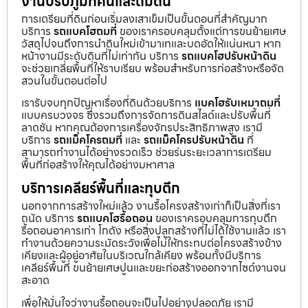
งานปรับภูมิทัศน์และถมดิน
การเตรียมที่ดินก่อนเริ่มลงเสาเข็มเป็นขั้นตอนที่สำคัญมาก
บริการ
รถแบคโฮถมที่
ของเราครอบคลุมตั้งแต่การขนย้ายเศษ
วัสดุไปจนถึงการนำดินใหม่เข้ามาเทและบดอัดให้แน่นหนา หาก
หน้างานมีระดับดินที่ไม่เท่ากัน บริการ
รถแบคโฮปรับหน้าดิน
จะช่วยเกลี่ยพื้นที่ให้ราบเรียบ พร้อมสำหรับการก่อสร้างหรือจัด
สวนในขั้นตอนต่อไป
เรารับจบทุกปัญหาเรื่องที่ดินด้วยบริการ
แบคโฮรับเหมาถมที่
แบบครบวงจร ซึ่งรวมถึงการจัดการดินสไลด์และปรับพื้นที่
ลาดชัน หากคุณต้องการเครื่องจักรประสิทธิภาพสูง เรามี
บริการ
รถแม็คโครถมที่
และ
รถแม็คโครปรับหน้าดิน
ที่
สามารถทำงานได้อย่างรวดเร็ว ช่วยร่นระยะเวลาการเตรียม
พื้นที่ก่อสร้างให้คุณได้อย่างมหาศาล
บริการเคลียร์พื้นที่และทุบตึก
นอกจากการสร้างใหม่แล้ว งานรื้อโครงสร้างเก่าก็เป็นสิ่งที่เรา
ถนัด บริการ
รถแบคโฮรื้อถอน
ของเราครอบคลุมการทุบตึก
รื้อถอนอาคารเก่า โกดัง หรือสิ่งปลูกสร้างที่ไม่ได้ใช้งานแล้ว เรา
ทำงานด้วยความระมัดระวังเพื่อไม่ให้กระทบต่อโครงสร้างข้าง
เคียงและผู้อยู่อาศัยในบริเวณใกล้เคียง พร้อมทั้งมีบริการ
เคลียร์พื้นที่ ขนย้ายเศษปูนและขยะก่อสร้างออกจากไซต์งานจน
สะอาด
เพื่อให้มั่นใจว่างานรื้อถอนจะเป็นไปอย่างปลอดภัย เรามี