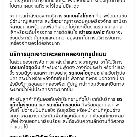
มาตรฐานการทำงานที่รวดเร็ว เพื่อให้โครงการของคุณดำเนิน
ไปตามแผนงานที่วางไว้โดยไม่มีสะดุด
หากคุณกำลังมองหาบริการ
รถแบคโฮให้เช่า
ที่มาพร้อมคนขับ
ผู้ชำนาญเส้นทางและเชี่ยวชาญการควบคุมเครื่องจักร เรามีรถ
หลายขนาดพร้อมลงพื้นที่เสมอ ไม่ว่าจะเป็นงานรับเหมาสเกล
เล็กหรือระดับโครงการ การตัดสินใจ
เช่ารถแบคโฮ
กับเราจะ
ช่วยประหยัดต้นทุนและลดความยุ่งยากในการบริหารจัดการ
เครื่องจักรเองได้อย่างมาก
บริการขุดเจาะและลอกคลองทุกรูปแบบ
ในส่วนของการจัดการแหล่งน้ำและวางรากฐาน เราให้บริการ
รถแบคโฮขุดดิน
สำหรับงานฟุตติ้ง วางท่อประปา หรือทำแนว
รั้ว รวมถึงงานเฉพาะทางอย่าง
รถแบคโฮขุดบ่อ
สำหรับทำบ่อ
ปลา สระน้ำ หรือแหล่งกักเก็บน้ำเพื่อการเกษตร นอกจากนี้เรา
ยังมีบริการขุดลอกคลองเพื่อแก้ปัญหาน้ำท่วมขังและเปิดทาง
ระบายน้ำให้มีประสิทธิภาพมากขึ้น
สำหรับลูกค้าที่คุ้นเคยกับคำเรียกขานทั่วไป เราก็มีบริการ
รถ
แม็คโครขุดดิน
และ
รถแม็คโครขุดบ่อ
ที่พร้อมลุยทุกสภาพ
พื้นที่ ไม่ว่าจะเป็นดินแข็ง ดินเหนียว หรือหน้างานที่ค่อนข้าง
แคบ เราสามารถประเมินพื้นที่และเลือกขนาดหัวขุดที่เหมาะสม
เพื่อให้งานออกมาเรียบร้อยและได้ระดับความลึกตามที่วิศวกร
กำหนดไว้