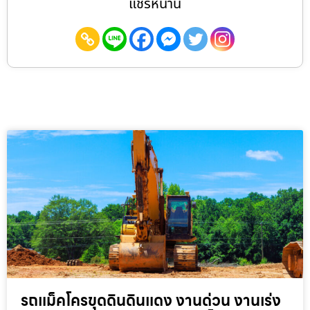
แชร์หน้านี้
รถแม็คโครขุดดินดินแดง งานด่วน งานเร่ง