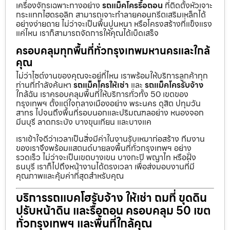
เครื่องจักรเฉพาะทางอย่าง
รถแม็คโครรื้อถอน
ที่ติดตั้งหัวเจาะ
กระแทกไฮดรอลิก สามารถเจาะทำลายคอนกรีตเสริมเหล็กได้
อย่างง่ายดาย ไม่ว่าจะเป็นพื้นปูนหนา หรือโครงสร้างที่แข็งแรง
แค่ไหน เราก็สามารถจัดการให้คุณได้เบ็ดเสร็จ
ครอบคลุมทุกพื้นที่ทั่วกรุงเทพมหานครและใกล้
คุณ
ไม่ว่าไซต์งานของคุณจะอยู่ที่ไหน เราพร้อมให้บริการลูกค้าทุก
ท่านที่กำลังค้นหา
รถแม็คโครให้เช่า
และ
รถแม็คโครรับจ้าง
ใกล้ฉัน เราครอบคลุมพื้นที่ให้บริการทั่วทั้ง 50 เขตของ
กรุงเทพฯ ตั้งแต่ใจกลางเมืองอย่าง พระนคร ดุสิต ปทุมวัน
สาทร ไปจนถึงพื้นที่รอบนอกและปริมณฑลอย่าง หนองจอก
มีนบุรี ลาดกระบัง บางขุนเทียน และบางแค
เราเข้าใจดีว่าเวลาเป็นสิ่งมีค่าในงานรับเหมาก่อสร้าง ทีมงาน
ของเราจึงพร้อมแสตนด์บายลงพื้นที่ทั่วกรุงเทพฯ อย่าง
รวดเร็ว ไม่ว่าจะเป็นเขตบางเขน บางกะปิ พญาไท หรือฝั่ง
ธนบุรี เราก็ไปถึงหน้างานได้ตรงเวลา เพื่อส่งมอบงานที่มี
คุณภาพและคุ้มค่าที่สุดสำหรับคุณ
บริการรถแบคโฮรับจ้าง ให้เช่า ถมที่ ขุดดิน
ปรับหน้าดิน และรื้อถอน ครอบคลุม 50 เขต
ทั่วกรุงเทพฯ และพื้นที่ใกล้คุณ