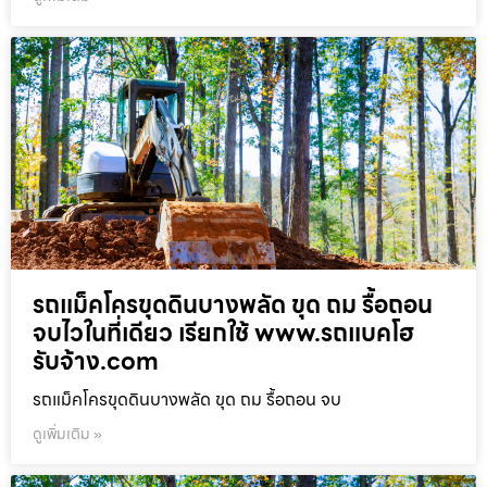
รถแม็คโครขุดดินบางพลัด ขุด ถม รื้อถอน
จบไวในที่เดียว เรียกใช้ www.รถแบคโฮ
รับจ้าง.com
รถแม็คโครขุดดินบางพลัด ขุด ถม รื้อถอน จบ
ดูเพิ่มเติม »