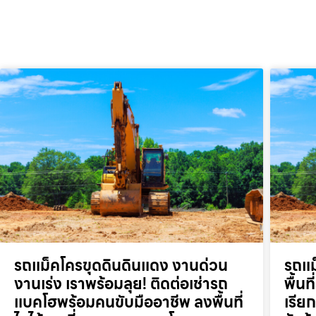
รถแม็คโครขุดดินดินแดง งานด่วน
รถแม
งานเร่ง เราพร้อมลุย! ติดต่อเช่ารถ
พื้น
แบคโฮพร้อมคนขับมืออาชีพ ลงพื้นที่
เรี