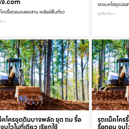
้าง.com
รถแบคโฮขุดบ่อสา
โครรื้อถอนคลองสาน เคลียร์พื้นที่รว
ดูเพิ่มเติม »
ิม »
็คโครขุดดินบางพลัด ขุด ถม รื้อ
รถแม็คโครร
จบไวในที่เดียว เรียกใช้
รื้อถอน จบไว