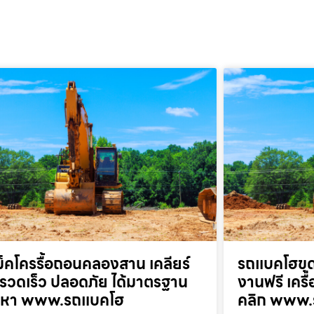
็คโครรื้อถอนคลองสาน เคลียร์
รถแบคโฮขุด
ที่รวดเร็ว ปลอดภัย ได้มาตรฐาน
งานฟรี เครื
ยกหา www.รถแบคโฮ
คลิก www.