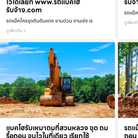
ไวได้เลยที่ www.รถแบคโฮ
รับจ
รับจ้าง.com
รถแม็ค
รถแม็คโครขุดดินดินแดง งานด่วน งานเร่ง เร
ดูเพิ่มเต
ดูเพิ่มเติม »
แบคโฮรับเหมาถมที่สวนหลวง ขุด ถม
รถแม
รื้อถอน จบไวในที่เดียว เรียกใช้
ถอน 