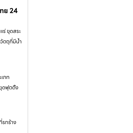
ไทย 24
แร่ ขุดสระ
ตถุที่มีน้ำ
ระเภท
ุดฟุตติ้ง
ี่รกร้าง