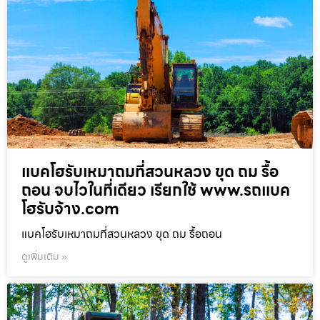
แบคโฮรับเหมาถมที่สวนหลวง ขุด ถม รื้อ
ถอน จบไวในที่เดียว เรียกใช้ www.รถแบค
โฮรับจ้าง.com
แบคโฮรับเหมาถมที่สวนหลวง ขุด ถม รื้อถอน
ดูเพิ่มเติม »