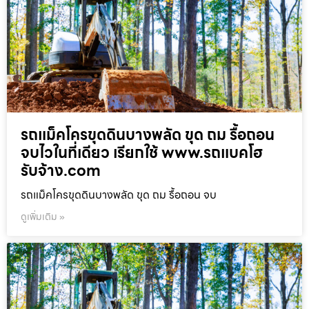
รถแม็คโครขุดดินบางพลัด ขุด ถม รื้อถอน
จบไวในที่เดียว เรียกใช้ www.รถแบคโฮ
รับจ้าง.com
รถแม็คโครขุดดินบางพลัด ขุด ถม รื้อถอน จบ
ดูเพิ่มเติม »