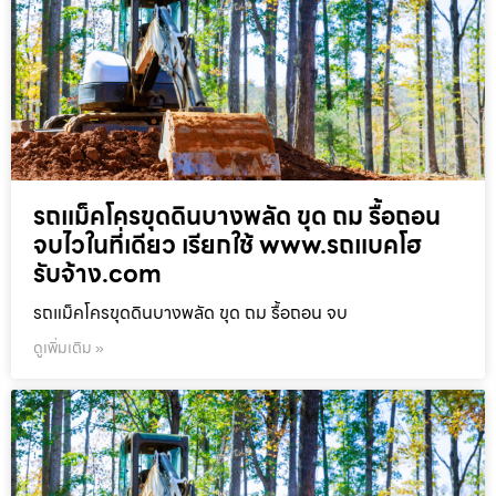
รถแม็คโครขุดดินบางพลัด ขุด ถม รื้อถอน
จบไวในที่เดียว เรียกใช้ www.รถแบคโฮ
รับจ้าง.com
รถแม็คโครขุดดินบางพลัด ขุด ถม รื้อถอน จบ
ดูเพิ่มเติม »