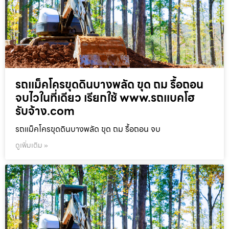
รถแม็คโครขุดดินบางพลัด ขุด ถม รื้อถอน
จบไวในที่เดียว เรียกใช้ www.รถแบคโฮ
รับจ้าง.com
รถแม็คโครขุดดินบางพลัด ขุด ถม รื้อถอน จบ
ดูเพิ่มเติม »