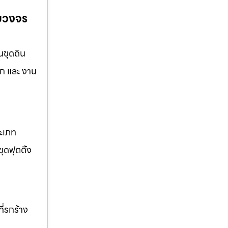
รบวงจร
นขุดดิน
ึก และ งาน
ระเภท
ุดฟุตติ้ง
ี่รกร้าง