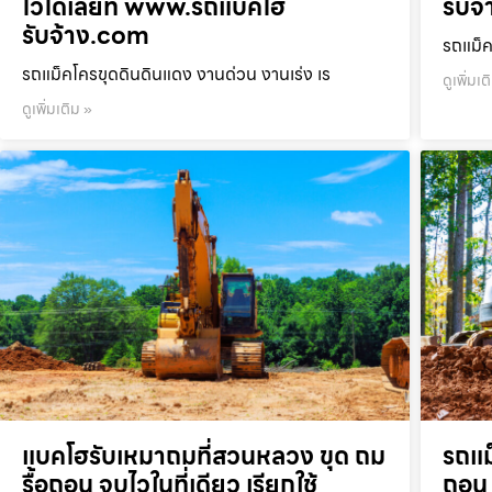
ไวได้เลยที่ www.รถแบคโฮ
รับจ
รับจ้าง.com
รถแม็ค
รถแม็คโครขุดดินดินแดง งานด่วน งานเร่ง เร
ดูเพิ่มเต
ดูเพิ่มเติม »
แบคโฮรับเหมาถมที่สวนหลวง ขุด ถม
รถแม
รื้อถอน จบไวในที่เดียว เรียกใช้
ถอน 