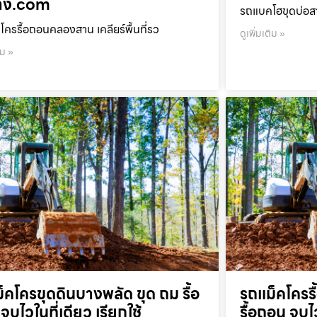
้าง.com
รถแบคโฮขุดบ่อสา
โครรื้อถอนคลองสาน เคลียร์พื้นที่รว
ดูเพิ่มเติม »
ิม »
็คโครขุดดินบางพลัด ขุด ถม รื้อ
รถแม็คโครร
จบไวในที่เดียว เรียกใช้
รื้อถอน จบไว