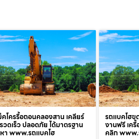
็คโครรื้อถอนคลองสาน เคลียร์
รถแบคโฮขุด
ที่รวดเร็ว ปลอดภัย ได้มาตรฐาน
งานฟรี เครื
ยกหา www.รถแบคโฮ
คลิก www.