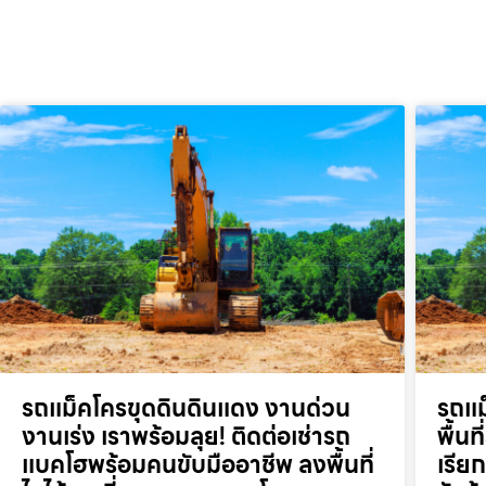
รถแม็คโครขุดดินดินแดง งานด่วน
รถแม
งานเร่ง เราพร้อมลุย! ติดต่อเช่ารถ
พื้น
แบคโฮพร้อมคนขับมืออาชีพ ลงพื้นที่
เรี