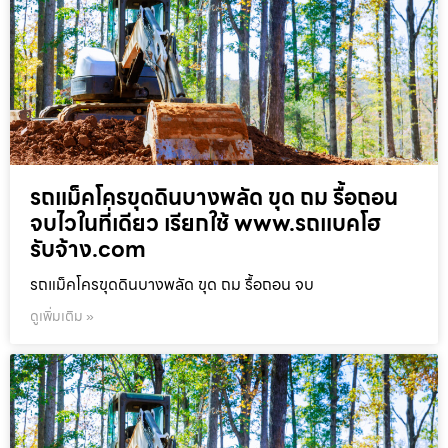
รถแม็คโครขุดดินบางพลัด ขุด ถม รื้อถอน
จบไวในที่เดียว เรียกใช้ www.รถแบคโฮ
รับจ้าง.com
รถแม็คโครขุดดินบางพลัด ขุด ถม รื้อถอน จบ
ดูเพิ่มเติม »