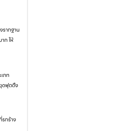
วางรากฐาน
มาก ให้
ระเภท
ุดฟุตติ้ง
ี่รกร้าง