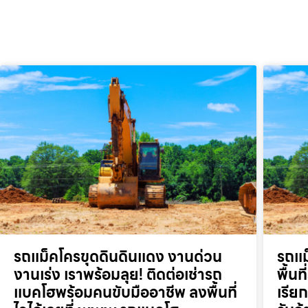
รถแม็คโครขุดดินดินแดง งานด่วน
รถแม
งานเร่ง เราพร้อมลุย! ติดต่อเช่ารถ
พื้น
แบคโฮพร้อมคนขับมืออาชีพ ลงพื้นที่
เรี