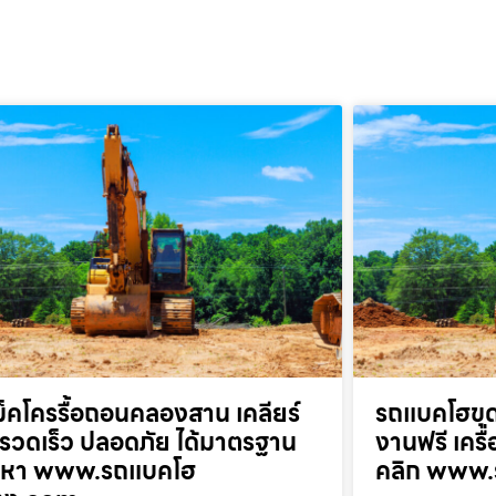
็คโครรื้อถอนคลองสาน เคลียร์
รถแบคโฮขุด
ที่รวดเร็ว ปลอดภัย ได้มาตรฐาน
งานฟรี เครื
ยกหา www.รถแบคโฮ
คลิก www.