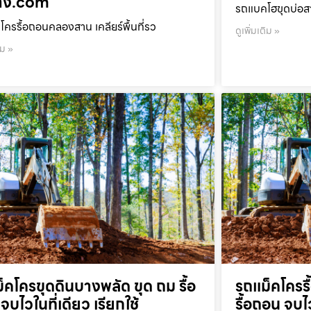
้าง.com
รถแบคโฮขุดบ่อสา
โครรื้อถอนคลองสาน เคลียร์พื้นที่รว
ดูเพิ่มเติม »
ิม »
็คโครขุดดินบางพลัด ขุด ถม รื้อ
รถแม็คโครร
จบไวในที่เดียว เรียกใช้
รื้อถอน จบไว